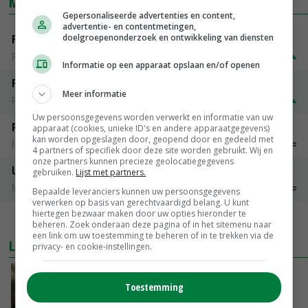
MARKTPRIJZEN
Gepersonaliseerde advertenties en content,
advertentie- en contentmetingen,
doelgroepenonderzoek en ontwikkeling van diensten
Fontane
PotatoNL
€ 15,00
~
€ 23,00
Informatie op een apparaat opslaan en/of openen
Fritesgeschikt NL Du Be
Meer informatie
PotatoNL
€ 15,00
~
€ 23,00
Uw persoonsgegevens worden verwerkt en informatie van uw
Peen
apparaat (cookies, unieke ID's en andere apparaatgegevens)
kan worden opgeslagen door, geopend door en gedeeld met
Noteringen
€ 26,00
~
€ 33,00
4 partners of specifiek door deze site worden gebruikt. Wij en
onze partners kunnen precieze geolocatiegegevens
Uien Middenmeer Geel 30-60% grof
gebruiken.
Lijst met partners.
Noteringen
€ 0,00
~
€ 0,00
Bepaalde leveranciers kunnen uw persoonsgegevens
verwerken op basis van gerechtvaardigd belang. U kunt
hiertegen bezwaar maken door uw opties hieronder te
MEER MARKTPRIJZEN
beheren. Zoek onderaan deze pagina of in het sitemenu naar
een link om uw toestemming te beheren of in te trekken via de
LAATSTE NIEUWS
privacy- en cookie-instellingen.
‘Samenwerking A-ware en Amalthea gaat
Toestemming
zorgen voor meer balans’
VANDAAG, 16:01