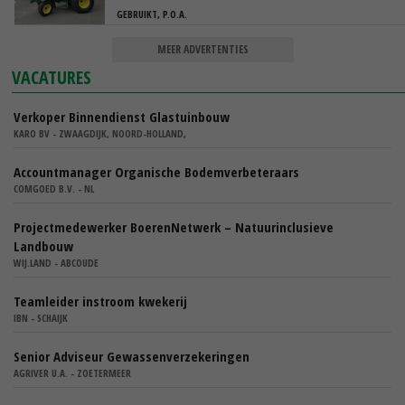
GEBRUIKT, P.O.A.
MEER ADVERTENTIES
VACATURES
Verkoper Binnendienst Glastuinbouw
KARO BV - ZWAAGDIJK, NOORD-HOLLAND,
Accountmanager Organische Bodemverbeteraars
COMGOED B.V. - NL
Projectmedewerker BoerenNetwerk – Natuurinclusieve
Landbouw
WIJ.LAND - ABCOUDE
Teamleider instroom kwekerij
IBN - SCHAIJK
Senior Adviseur Gewassenverzekeringen
AGRIVER U.A. - ZOETERMEER