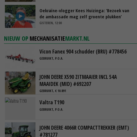
Oekraïne-vlogger Kees Huizinga: ‘Bezoek van
de ambassade mag zelf groente plukken’
GISTEREN, 12:00
NIEUW OP
MECHANISATIE
MARKT.NL
Vicon Fanex 904 schudder (BRU) #778456
GEBRUIKT, P.O.A.
JOHN DEERE X590 ZITMAAIER INCL 54A
MAAIDEK (MID) #692207
GEBRUIKT, € 10.891
Valtra T190
GEBRUIKT, P.O.A.
JOHN DEERE 4066R COMPACTTREKKER (EMT)
#781277