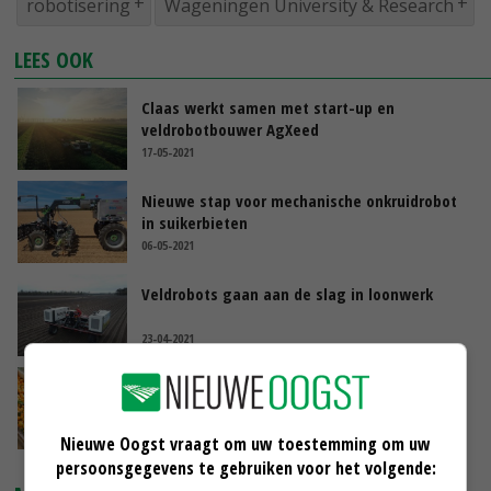
robotisering
Wageningen University & Research
LEES OOK
Claas werkt samen met start-up en
veldrobotbouwer AgXeed
17-05-2021
Nieuwe stap voor mechanische onkruidrobot
in suikerbieten
06-05-2021
Veldrobots gaan aan de slag in loonwerk
23-04-2021
Slimme robots vergroten waarde verse
groenten en fruit
20-04-2021
Nieuwe Oogst vraagt om uw toestemming om uw
persoonsgegevens te gebruiken voor het volgende: