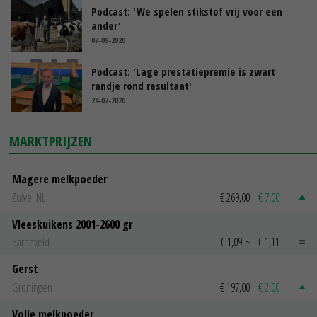
Podcast: 'We spelen stikstof vrij voor een
ander'
07-09-2020
Podcast: 'Lage prestatiepremie is zwart
randje rond resultaat'
24-07-2020
MARKTPRIJZEN
Magere melkpoeder
Zuivel NL
€ 269,00
€ 7,00
Vleeskuikens 2001-2600 gr
Barneveld
€ 1,09
~
€ 1,11
Gerst
Groningen
€ 197,00
€ 2,00
Volle melkpoeder