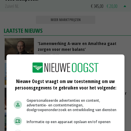
Zuivel NL
€ 345,00
€ 20,00
MEER MARKTPRIJZEN
LAATSTE NIEUWS
‘Samenwerking A-ware en Amalthea gaat
zorgen voor meer balans’
GISTEREN, 16:01
Internationale vraag naar geitenzuivel blijft
groot: Nederland in Europese top
GISTEREN, 15:33
Nieuwe Oogst vraagt om uw toestemming om uw
persoonsgegevens te gebruiken voor het volgende:
Vlaamse varkensstapel krimpt, pluimveesector
groeit door schaalvergroting
Gepersonaliseerde advertenties en content,
advertentie- en contentmetingen,
GISTEREN, 15:20
doelgroepenonderzoek en ontwikkeling van diensten
‘Cijfer jezelf niet weg en doe vooral ook waar
Informatie op een apparaat opslaan en/of openen
je gelukkig van wordt’
GISTEREN, 13:31