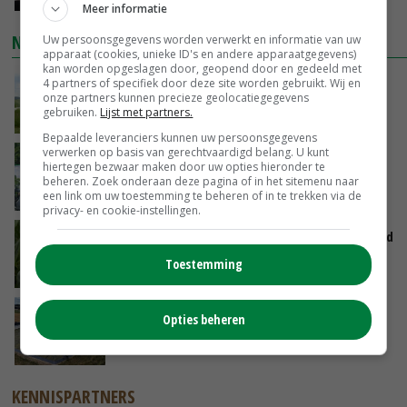
Meer informatie
NIEUWSTE VIDEO'S
Uw persoonsgegevens worden verwerkt en informatie van uw
apparaat (cookies, unieke ID's en andere apparaatgegevens)
kan worden opgeslagen door, geopend door en gedeeld met
POAH!: John Deere 7730
4 partners of specifiek door deze site worden gebruikt. Wij en
onze partners kunnen precieze geolocatiegegevens
gebruiken.
Lijst met partners.
GISTEREN, 10:00
Bepaalde leveranciers kunnen uw persoonsgegevens
verwerken op basis van gerechtvaardigd belang. U kunt
Oekraïne-vlogger Kees Huizinga: ‘Bezoek van
hiertegen bezwaar maken door uw opties hieronder te
de ambassade mag zelf groente plukken’
beheren. Zoek onderaan deze pagina of in het sitemenu naar
een link om uw toestemming te beheren of in te trekken via de
07-08-2026
privacy- en cookie-instellingen.
Limburgse mais van Frijns doet het verrassend
goed
Toestemming
07-08-2026
Droogte veroorzaakt steeds meer problemen:
Opties beheren
‘Bassin afgelopen week al leeg’
06-08-2026
KENNISPARTNERS