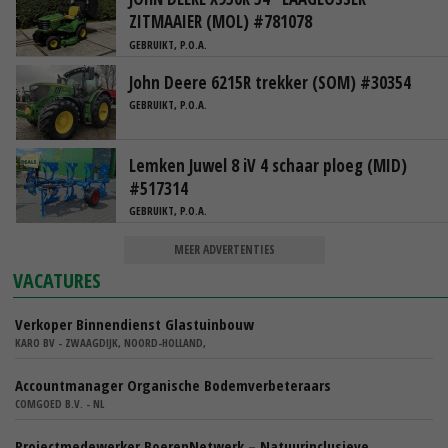
ZITMAAIER (MOL) #781078
GEBRUIKT, P.O.A.
John Deere 6215R trekker (SOM) #30354
GEBRUIKT, P.O.A.
Lemken Juwel 8 iV 4 schaar ploeg (MID)
#517314
GEBRUIKT, P.O.A.
MEER ADVERTENTIES
VACATURES
Verkoper Binnendienst Glastuinbouw
KARO BV - ZWAAGDIJK, NOORD-HOLLAND,
Accountmanager Organische Bodemverbeteraars
COMGOED B.V. - NL
Projectmedewerker BoerenNetwerk – Natuurinclusieve