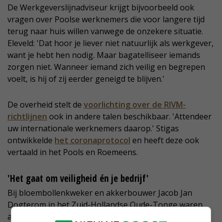
De Werkgeverslijnadviseur krijgt bijvoorbeeld ook
vragen over Poolse werknemers die voor langere tijd
terug naar huis willen vanwege de onzekere situatie.
Eleveld: 'Dat hoor je liever niet natuurlijk als werkgever,
want je hebt hen nodig. Maar bagatelliseer iemands
zorgen niet. Wanneer iemand zich veilig en begrepen
voelt, is hij of zij eerder geneigd te blijven.'
De overheid stelt de
voorlichting over de RIVM-
richtlijnen
ook in andere talen beschikbaar. 'Attendeer
uw internationale werknemers daarop.' Stigas
ontwikkelde
het coronaprotocol
en heeft deze ook
vertaald in het Pools en Roemeens.
'Het gaat om veiligheid én je bedrijf'
Bij bloembollenkweker en akkerbouwer Jacob Jan
Dogterom in het Zuid-Hollandse Oude-Tonge waren
afgelopen zomer 140 arbeidsmigranten en 20