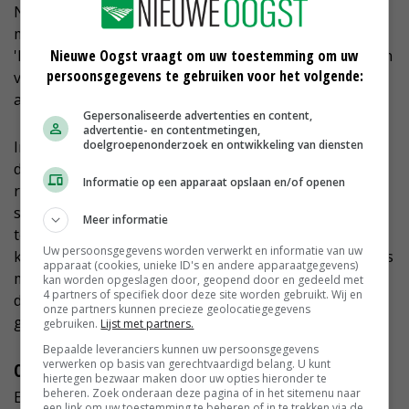
Nederlanders aan het werk. Dogterom nam meerdere
maatregelen om corona buiten zijn bedrijf te houden.
Nieuwe Oogst vraagt om uw toestemming om uw
'Het gaat om veiligheid, maar ook om het voortbestaan
persoonsgegevens te gebruiken voor het volgende:
van je bedrijf. In die weken kunnen we ons geen
afwezigen permitteren.'
Gepersonaliseerde advertenties en content,
advertentie- en contentmetingen,
doelgroepenonderzoek en ontwikkeling van diensten
In overleg met de Werkgeverslijn en de gemeente nam
de ondernemer meerdere maatregelen: heldere
Informatie op een apparaat opslaan en/of openen
richtlijnen over thuisblijven en quarantaine,
spatschermen tussen de werkplekken, iedereen
Meer informatie
temperaturen aan het begin van de werkdag en geen
Uw persoonsgegevens worden verwerkt en informatie van uw
koffie in de kantine, maar in een ruime tent buiten. 'Iets
apparaat (cookies, unieke ID's en andere apparaatgegevens)
minder gezellig, maar wel efficiënter.' Door de
kan worden opgeslagen door, geopend door en gedeeld met
4 partners of specifiek door deze site worden gebruikt. Wij en
duidelijkheid verliep de drukke zomer bij Dogterom
onze partners kunnen precieze geolocatiegegevens
goed. 'Werkgeverschap is sfeerbepalend.'
gebruiken.
Lijst met partners.
Bepaalde leveranciers kunnen uw persoonsgegevens
verwerken op basis van gerechtvaardigd belang. U kunt
Open communiceren
hiertegen bezwaar maken door uw opties hieronder te
beheren. Zoek onderaan deze pagina of in het sitemenu naar
Een goed voorbeeld, vindt Eleveld: 'Bij Dogterom was
een link om uw toestemming te beheren of in te trekken via de