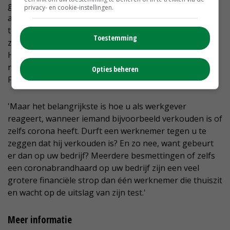
geen ruimte voor twijfel over hoe het moest.' De
privacy- en cookie-instellingen.
adviseur benadrukt het belang van open en
transparant communiceren, eventueel digitaal. Zo zag
Toestemming
ze bij orchideeënkwekerij Opti-flor in het Zuid-
Hollandse Monster dat ze communiceren via video's,
nieuwsbrieven en een wekelijks vragenuur op
Opties beheren
Facebook.
'Maar het belangrijkste is hoe u als werkgever
reageert, wanneer iemand bijvoorbeeld verkouden is of
zelfs corona heeft. Durft een werknemer tegen u te
zeggen dat hij verkouden is? En zo nee, want gebeurt
er dan op uw bedrijf? Meerdere besmettingen of zelfs
een coronabrandhaard op uw bedrijf zijn een veel
grotere financiële strop dan één werknemer die thuiszit
en wacht op de uitslag van zijn test.'
Meer informatie