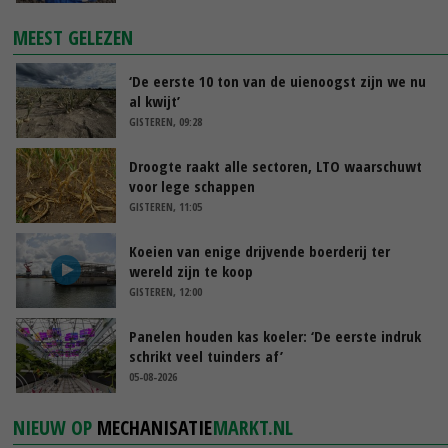
MEEST GELEZEN
‘De eerste 10 ton van de uienoogst zijn we nu
al kwijt’
GISTEREN, 09:28
Droogte raakt alle sectoren, LTO waarschuwt
voor lege schappen
GISTEREN, 11:05
Koeien van enige drijvende boerderij ter
wereld zijn te koop
GISTEREN, 12:00
Panelen houden kas koeler: ‘De eerste indruk
schrikt veel tuinders af’
05-08-2026
NIEUW OP
MECHANISATIE
MARKT.NL