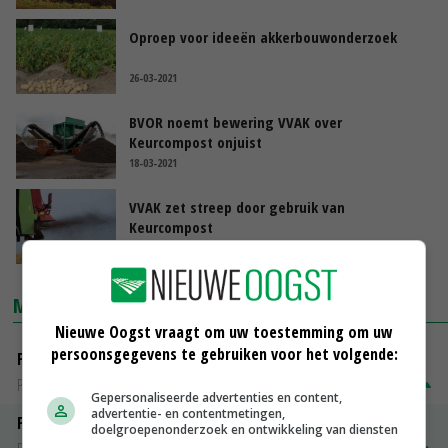
Oproep voor ideeën akkerbouwonderzoek
26-03-2021
BVOR noemt bewering VVAK over
Keurcompost onjuist
18-03-2021
VVAK zet streep door gebruik van
Keurcompost
17-03-2021
MARKTPRIJZEN
Nieuwe Oogst vraagt om uw toestemming om uw
persoonsgegevens te gebruiken voor het volgende:
Fontane
PotatoNL
€ 15,00
~
€ 23,00
Gepersonaliseerde advertenties en content,
advertentie- en contentmetingen,
Fritesgeschikt NL Du Be
doelgroepenonderzoek en ontwikkeling van diensten