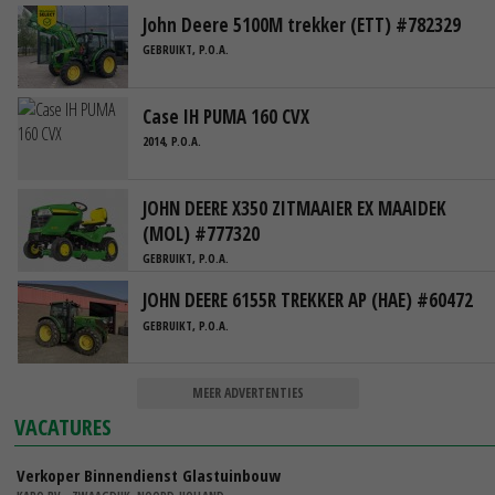
John Deere 5100M trekker (ETT) #782329
GEBRUIKT, P.O.A.
Case IH PUMA 160 CVX
2014, P.O.A.
JOHN DEERE X350 ZITMAAIER EX MAAIDEK
(MOL) #777320
GEBRUIKT, P.O.A.
JOHN DEERE 6155R TREKKER AP (HAE) #60472
GEBRUIKT, P.O.A.
MEER ADVERTENTIES
VACATURES
Verkoper Binnendienst Glastuinbouw