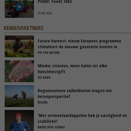
POAH!: Fendt 1042
01-08-2026
KENNISPARTNERS
Future Harvest: nieuw Europees programma
stimuleert de nieuwe generatie boeren in
Nederland
EYE FOR NATURE
Minder strooien, meer halen uit elke
kunstmestgift
OCI AGRO
Regeneratieve suikerbieten vragen om
ketenperspectief
REGENL
'Met zetmeelaardappelen heb je vastigheid en
stabiliteit'
BAYER CROP SCIENCE