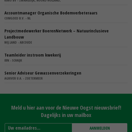
KARO BV - ZWAAGDIJK, NOORD-HOLLAND,
Accountmanager Organische Bodemverbeteraars
COMGOED B.V. - NL
Projectmedewerker BoerenNetwerk – Natuurinclusieve
Landbouw
WIJ.LAND - ABCOUDE
Teamleider instroom kwekerij
IBN - SCHAIJK
Senior Adviseur Gewassenverzekeringen
AGRIVER U.A. - ZOETERMEER
Meld u hier aan voor de Nieuwe Oogst nieuwsbrief!
Dagelijks in uw mailbox
AANMELDEN