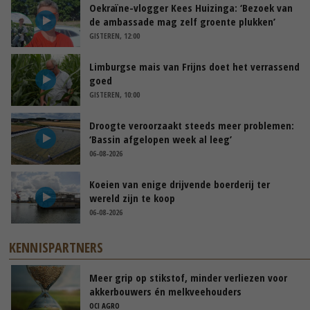
Oekraïne-vlogger Kees Huizinga: ‘Bezoek van
de ambassade mag zelf groente plukken’
GISTEREN, 12:00
Limburgse mais van Frijns doet het verrassend
goed
GISTEREN, 10:00
Droogte veroorzaakt steeds meer problemen:
‘Bassin afgelopen week al leeg’
06-08-2026
Koeien van enige drijvende boerderij ter
wereld zijn te koop
06-08-2026
KENNISPARTNERS
Meer grip op stikstof, minder verliezen voor
akkerbouwers én melkveehouders
OCI AGRO