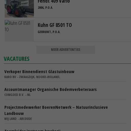
Fendt 409 Vario
2006, P.O.A.
Kuhn GF 8501 TO
GEBRUIKT, P.O.A.
MEER ADVERTENTIES
VACATURES
Verkoper Binnendienst Glastuinbouw
KARO BV - ZWAAGDIJK, NOORD-HOLLAND,
Accountmanager Organische Bodemverbeteraars
COMGOED B.V. - NL
Projectmedewerker BoerenNetwerk – Natuurinclusieve
Landbouw
WIJ.LAND - ABCOUDE