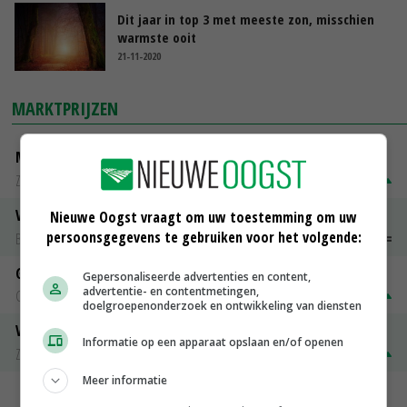
Dit jaar in top 3 met meeste zon, misschien
warmste ooit
21-11-2020
MARKTPRIJZEN
Magere melkpoeder
Zuivel NL
€ 269,00
€ 7,00
Vleeskuikens 2001-2600 gr
Nieuwe Oogst vraagt om uw toestemming om uw
persoonsgegevens te gebruiken voor het volgende:
Barneveld
€ 1,09
~
€ 1,11
Gerst
Gepersonaliseerde advertenties en content,
advertentie- en contentmetingen,
Groningen
€ 197,00
€ 2,00
doelgroepenonderzoek en ontwikkeling van diensten
Volle melkpoeder
Informatie op een apparaat opslaan en/of openen
Zuivel NL
€ 345,00
€ 20,00
Meer informatie
MEER MARKTPRIJZEN