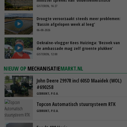
GISTEREN, 16:27
Droogte veroorzaakt steeds meer problemen:
‘Bassin afgelopen week al leeg’
06-08-2026
Oekraïne-vlogger Kees Huizinga: ‘Bezoek van
de ambassade mag zelf groente plukken’
GISTEREN, 12:00
NIEUW OP
MECHANISATIE
MARKT.NL
John Deere Z997R incl 60SD Maaidek (WOL)
#690258
GEBRUIKT, P.O.A.
Topcon Automatisch stuursysteem RTK
GEBRUIKT, P.O.A.