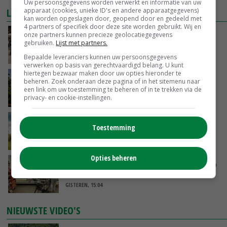
Uw persoonsgegevens worden verwerkt en informatie van uw
apparaat (cookies, unieke ID's en andere apparaatgegevens)
LAATSTE NIEUWS
kan worden opgeslagen door, geopend door en gedeeld met
4 partners of specifiek door deze site worden gebruikt. Wij en
Na jarenlang meten willen Zuid-Hollandse
onze partners kunnen precieze geolocatiegegevens
gebruiken.
Lijst met partners.
boeren nu erkenning
VANDAAG, 07:00
Bepaalde leveranciers kunnen uw persoonsgegevens
verwerken op basis van gerechtvaardigd belang. U kunt
hiertegen bezwaar maken door uw opties hieronder te
Kamervragen over onttrekkingsverbod,
beheren. Zoek onderaan deze pagina of in het sitemenu naar
minister spreekt van ‘ondernemersrisico’
een link om uw toestemming te beheren of in te trekken via de
privacy- en cookie-instellingen.
GISTEREN, 16:27
‘Rendement van Krullvarkens komt van de
Toestemming
overkant’
GISTEREN, 15:30
Opties beheren
Oorlogen en El Niño stuwen voedselprijzen op
GISTEREN, 15:04
NIEUWSTE VIDEO'S