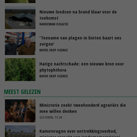
Nieuwe loodsen na brand klaar voor de
toekomst
HARDEMAN ISOLATIE
'Toename van plagen in bieten baart ons
zorgen'
BAYER CROP SCIENCE
Harige nachtschade: een nieuwe bron voor
phytophthora
BAYER CROP SCIENCE
MEEST GELEZEN
Ministerie zoekt tweehonderd agrariërs die
mee willen denken
GISTEREN, 11:34
Kamervragen over onttrekkingsverbod,
minister spreekt van ‘ondernemersrisico’