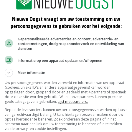
 en zeer warme, droge periodes, waarschuwen
erschillende locaties worden inmiddels integraal
Nieuwe Oogst vraagt om uw toestemming om uw
.
persoonsgegevens te gebruiken voor het volgende:
ne Baakse Beek, 't Klooster en Zutphen. Zo wordt in 't
Gepersonaliseerde advertenties en content, advertentie- en
contentmetingen, doelgroepenonderzoek en ontwikkeling van
mere manier van drinkwaterwinning. Bij de Baakse
diensten
nzone samen met boeren naar een klimaatbestendige
Informatie op een apparaat opslaan en/of openen
nmodellen.
Meer informatie
Uw persoonsgegevens worden verwerkt en informatie van uw apparaat
(cookies, unieke ID's en andere apparaatgegevens) kan worden
 de koppeling gelegd tussen maatregelen tegen droogte
opgeslagen door, geopend door en gedeeld met 4 partners of specifiek
d de stikstofproblematiek. 'Het gaat niet alleen om de
door deze site worden gebruikt. Wij en onze partners kunnen precieze
geolocatiegegevens gebruiken.
Lijst met partners.
ineren we dat met andere opgaves', licht
Bepaalde leveranciers kunnen uw persoonsgegevens verwerken op basis
 toe. 'Dat vergt keuzes maken, waarbij we als LTO
van gerechtvaardigd belang. U kunt hiertegen bezwaar maken door uw
opties hieronder te beheren. Zoek onderaan deze pagina of in het
sitemenu naar een link om uw toestemming te beheren of in te trekken
via de privacy- en cookie-instellingen.