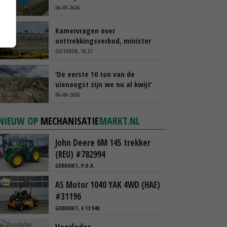
afgelopen week al leeg’
06-08-2026
Kamervragen over
onttrekkingsverbod, minister
spreekt van ‘ondernemersrisico’
GISTEREN, 16:27
‘De eerste 10 ton van de
uienoogst zijn we nu al kwijt’
06-08-2026
NIEUW OP
MECHANISATIE
MARKT.NL
John Deere 6M 145 trekker
(REU) #782994
GEBRUIKT, P.O.A.
AS Motor 1040 YAK 4WD (HAE)
#31196
GEBRUIKT, € 13.948