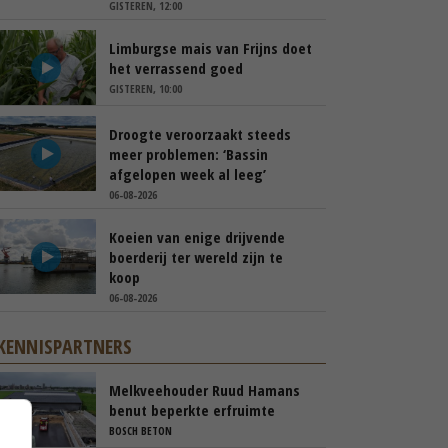
GISTEREN, 12:00
Limburgse mais van Frijns doet
het verrassend goed
GISTEREN, 10:00
Droogte veroorzaakt steeds
meer problemen: ‘Bassin
afgelopen week al leeg’
06-08-2026
Koeien van enige drijvende
boerderij ter wereld zijn te
koop
06-08-2026
KENNISPARTNERS
Melkveehouder Ruud Hamans
benut beperkte erfruimte
efficiënt met compacte
BOSCH BETON