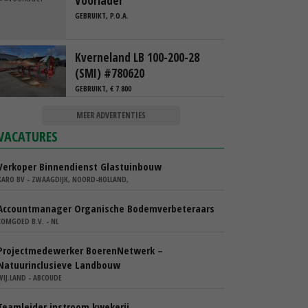
Voorlader
GEBRUIKT, P.O.A.
Kverneland LB 100-200-28
(SMI) #780620
GEBRUIKT, € 7.800
MEER ADVERTENTIES
VACATURES
Verkoper Binnendienst Glastuinbouw
KARO BV - ZWAAGDIJK, NOORD-HOLLAND,
Accountmanager Organische Bodemverbeteraars
COMGOED B.V. - NL
Projectmedewerker BoerenNetwerk –
Natuurinclusieve Landbouw
WIJ.LAND - ABCOUDE
Teamleider instroom kwekerij