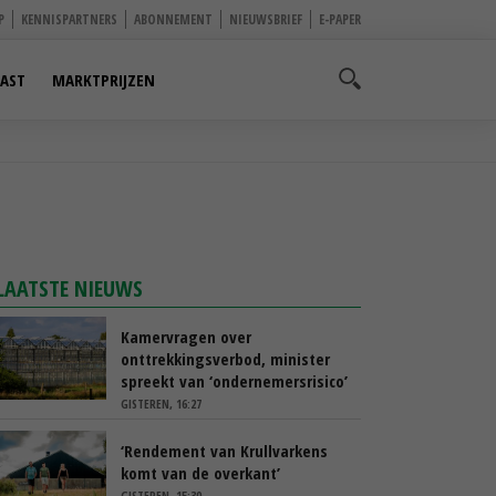
P
KENNISPARTNERS
ABONNEMENT
NIEUWSBRIEF
E-PAPER
AST
MARKTPRIJZEN
LAATSTE NIEUWS
Kamervragen over
onttrekkingsverbod, minister
spreekt van ‘ondernemersrisico’
GISTEREN, 16:27
‘Rendement van Krullvarkens
komt van de overkant’
GISTEREN, 15:30