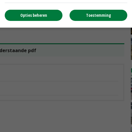
 landbouw hard nodig hebben. 'Het wordt een
ar wensen kan uitspreken. Maar dat wil nog niet zeggen
Opties beheren
Toestemming
l is dat het een bepaalde gedragenheid creëert. Op den
derstaande pdf