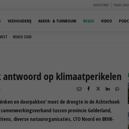
VACATURES
POAH-SHO
S
VEEHOUDERIJ
AKKER- & TUINBOUW
REGIO
VIDEO
PODC
WEST
REGIO ZUID
 antwoord op klimaatperikelen
R
énken en doorpakken' moet de droogte in de Achterhoek
 samenwerkingsverband tussen provincie Gelderland,
Vitens, diverse natuurorganisaties, LTO Noord en 8RHK-