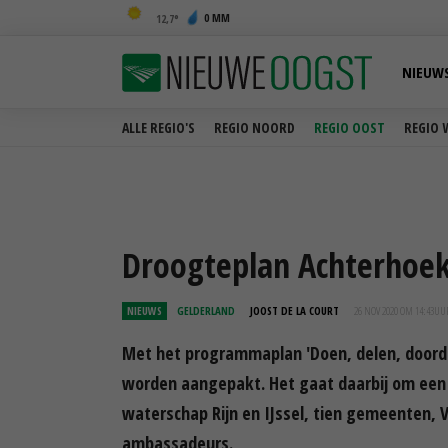
0 MM
12,7
NIEUW
ALLE REGIO'S
REGIO NOORD
REGIO OOST
REGIO 
Droogteplan Achterhoek
NIEUWS
GELDERLAND
JOOST DE LA COURT
26 NOV 2020 OM 14:43
UU
Met het programmaplan 'Doen, delen, doord
worden aangepakt. Het gaat daarbij om een
waterschap Rijn en IJssel, tien gemeenten, 
ambassadeurs.