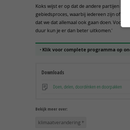
Koks wijst er op dat de andere partijen de
gebiedsproces, waarbij iedereen zijn of ha
dat we dat allemaal ook gaan doen. Voordee
duur kun je er dan beter uitkomen.'
•
Klik voor complete programma op on
Downloads
Doen, delen, doordénken en doorpakken
Bekijk meer over:
klimaatverandering