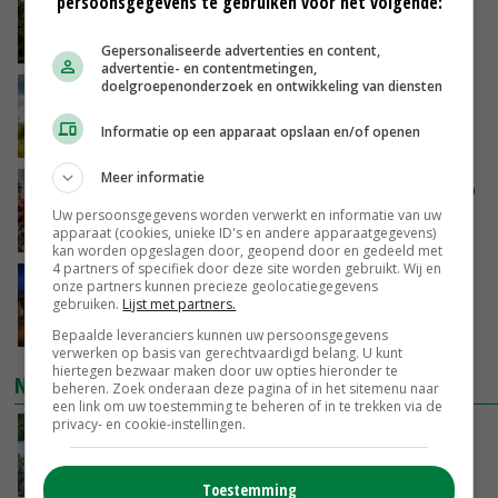
persoonsgegevens te gebruiken voor het volgende:
minister spreekt van ‘ondernemersrisico’
GISTEREN, 16:27
Gepersonaliseerde advertenties en content,
advertentie- en contentmetingen,
doelgroepenonderzoek en ontwikkeling van diensten
‘Rendement van Krullvarkens komt van de
overkant’
Informatie op een apparaat opslaan en/of openen
GISTEREN, 15:30
Meer informatie
Oorlogen en El Niño stuwen voedselprijzen op
Uw persoonsgegevens worden verwerkt en informatie van uw
apparaat (cookies, unieke ID's en andere apparaatgegevens)
GISTEREN, 15:04
kan worden opgeslagen door, geopend door en gedeeld met
4 partners of specifiek door deze site worden gebruikt. Wij en
Nettowinst Royal A-ware onder druk ondanks
onze partners kunnen precieze geolocatiegegevens
hogere omzet
gebruiken.
Lijst met partners.
GISTEREN, 14:35
Bepaalde leveranciers kunnen uw persoonsgegevens
verwerken op basis van gerechtvaardigd belang. U kunt
hiertegen bezwaar maken door uw opties hieronder te
NIEUWSTE VIDEO'S
beheren. Zoek onderaan deze pagina of in het sitemenu naar
een link om uw toestemming te beheren of in te trekken via de
privacy- en cookie-instellingen.
Oekraïne-vlogger Kees Huizinga: ‘Bezoek van
de ambassade mag zelf groente plukken’
GISTEREN, 12:00
Toestemming