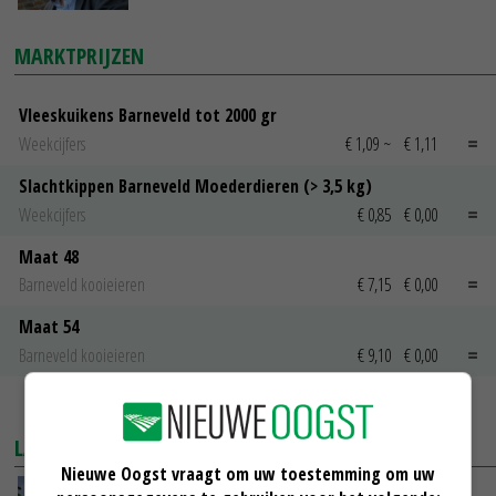
MARKTPRIJZEN
Vleeskuikens Barneveld tot 2000 gr
Weekcijfers
€ 1,09
~
€ 1,11
Slachtkippen Barneveld Moederdieren (> 3,5 kg)
Weekcijfers
€ 0,85
€ 0,00
Maat 48
Barneveld kooieieren
€ 7,15
€ 0,00
Maat 54
Barneveld kooieieren
€ 9,10
€ 0,00
MEER MARKTPRIJZEN
LAATSTE NIEUWS
Nieuwe Oogst vraagt om uw toestemming om uw
Kamervragen over onttrekkingsverbod,