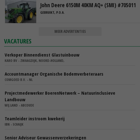
John Deere 6150M 40KM AQ+ (SMI) #705011
GEBRUIKT, P.O.A.
MEER ADVERTENTIES
VACATURES
Verkoper Binnendienst Glastuinbouw
KARO BV - ZWAAGDIJK, NOORD-HOLLAND,
Accountmanager Organische Bodemverbeteraars
COMGOED B.V. - NL
Projectmedewerker BoerenNetwerk – Natuurinclusieve
Landbouw
WIJ.LAND - ABCOUDE
Teamleider instroom kwekerij
IBN - SCHAIJK
Senior Adviseur Gewassenverzekeringen