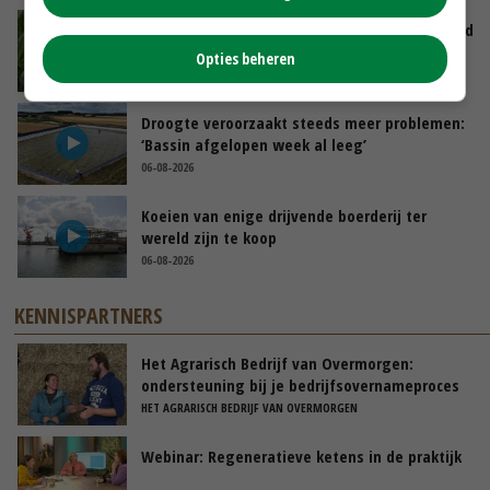
Limburgse mais van Frijns doet het verrassend
goed
Opties beheren
GISTEREN, 10:00
Droogte veroorzaakt steeds meer problemen:
‘Bassin afgelopen week al leeg’
06-08-2026
Koeien van enige drijvende boerderij ter
wereld zijn te koop
06-08-2026
KENNISPARTNERS
Het Agrarisch Bedrijf van Overmorgen:
ondersteuning bij je bedrijfsovernameproces
HET AGRARISCH BEDRIJF VAN OVERMORGEN
Webinar: Regeneratieve ketens in de praktijk