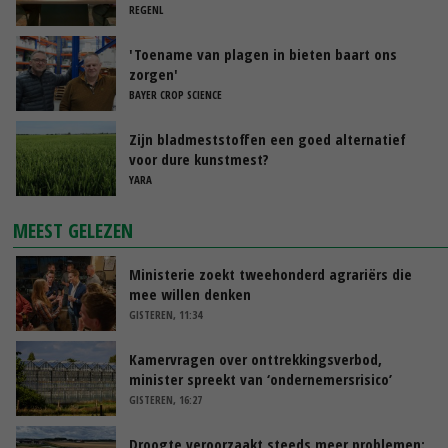
REGENL
'Toename van plagen in bieten baart ons
zorgen'
BAYER CROP SCIENCE
Zijn bladmeststoffen een goed alternatief
voor dure kunstmest?
YARA
MEEST GELEZEN
Ministerie zoekt tweehonderd agrariërs die
mee willen denken
GISTEREN, 11:34
Kamervragen over onttrekkingsverbod,
minister spreekt van ‘ondernemersrisico’
GISTEREN, 16:27
Droogte veroorzaakt steeds meer problemen: