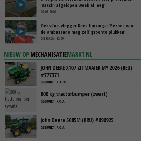
‘Bassin afgelopen week al leeg’
06-08-2026
Oekraïne-vlogger Kees Huizinga: ‘Bezoek van
de ambassade mag zelf groente plukken’
GISTEREN, 12:00
NIEUW OP
MECHANISATIE
MARKT.NL
JOHN DEERE X107 ZITMAAIER MY 2026 (REU)
#777371
GEBRUIKT, € 3.395
800 kg tractorbumper (zwart)
GEBRUIKT, P.O.A.
John Deere 5085M (BRU) #696925
GEBRUIKT, P.O.A.