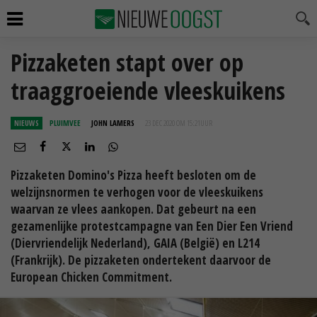
Pizzaketen stapt over op
traaggroeiende vleeskuikens
NIEUWS
PLUIMVEE
JOHN LAMERS
23 DEC 2020 OM 15:21
UUR
Pizzaketen Domino's Pizza heeft besloten om de
welzijnsnormen te verhogen voor de vleeskuikens
waarvan ze vlees aankopen. Dat gebeurt na een
gezamenlijke protestcampagne van Een Dier Een Vriend
(Diervriendelijk Nederland), GAIA (België) en L214
(Frankrijk). De pizzaketen ondertekent daarvoor de
European Chicken Commitment.