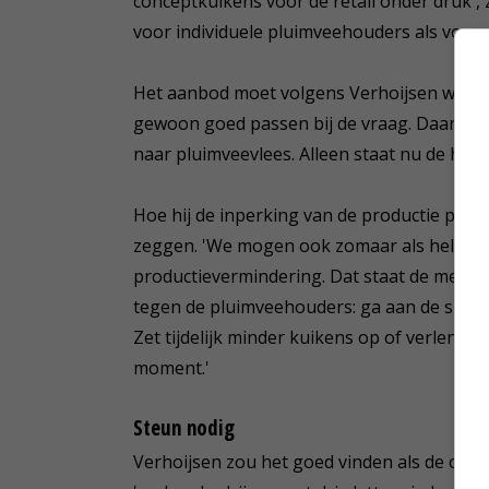
conceptkuikens voor de retail onder druk',
voor individuele pluimveehouders als voor d
Het aanbod moet volgens Verhoijsen worden
gewoon goed passen bij de vraag. Daarbij is
naar pluimveevlees. Alleen staat nu de hel
Hoe hij de inperking van de productie preci
zeggen. 'We mogen ook zomaar als hele se
productievermindering. Dat staat de meded
tegen de pluimveehouders: ga aan de slag me
Zet tijdelijk minder kuikens op of verleng d
moment.'
Steun nodig
Verhoijsen zou het goed vinden als de overh