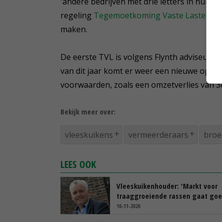
'andere bedrijven met drie letters in hun n
regeling
Tegemoetkoming Vaste Lasten
(T
maken.
De eerste TVL is volgens Flynth adviseurs e
van dit jaar komt er weer een nieuwe opti
voorwaarden, zoals een omzetverlies van 30
Bekijk meer over:
vleeskuikens
vermeerderaars
broe
LEES OOK
Vleeskuikenhouder: 'Markt voor
traaggroeiende rassen gaat goe
10-11-2020