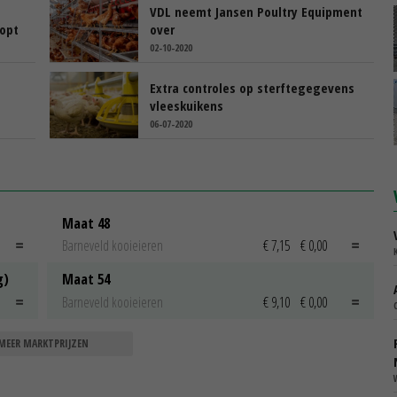
VDL neemt Jansen Poultry Equipment
oopt
over
02-10-2020
Extra controles op sterftegegevens
vleeskuikens
06-07-2020
Maat 48
Barneveld kooieieren
€ 7,15
€ 0,00
g)
Maat 54
Barneveld kooieieren
€ 9,10
€ 0,00
MEER MARKTPRIJZEN