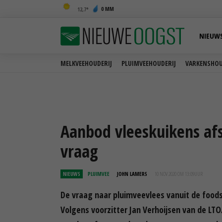
0 MM
12,7
NIEUW
MELKVEEHOUDERIJ
PLUIMVEEHOUDERIJ
VARKENSHOU
Aanbod vleeskuikens a
vraag
NIEUWS
PLUIMVEE
JOHN LAMERS
10 NOV 2020 OM 13:09
UUR
De vraag naar pluimveevlees vanuit de foods
Volgens voorzitter Jan Verhoijsen van de L