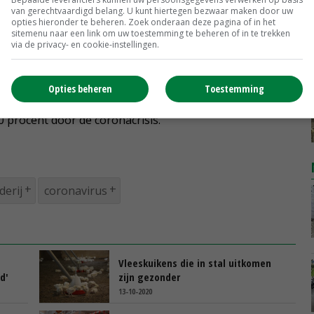
aam'. Voor de pluimveehouders zelf wijst hij op de
van gerechtvaardigd belang. U kunt hiertegen bezwaar maken door uw
VL). Daar kunnen ook pluimveehouders gebruik van
opties hieronder te beheren. Zoek onderaan deze pagina of in het
sitemenu naar een link om uw toestemming te beheren of in te trekken
via de privacy- en cookie-instellingen.
n accountants al afgesloten. Voor het vierde kwartaal
Opties beheren
Toestemming
e. Om mee te kunnen doen, gelden een aantal
 procent door de coronacrisis.
derij
coronavirus
Vleeskuikens die in stal uitkomen
d'
zijn gezonder
13-10-2020