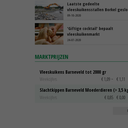
Laatste gedeelte
vleeskuikensstallen Borkel gesl
09-10-2020
'Giftige cocktail' bepaalt
vleeskuikenmarkt
24-07-2020
MARKTPRIJZEN
Vleeskuikens Barneveld tot 2000 gr
Weekcijfers
€ 1,09
~
€ 1,11
Slachtkippen Barneveld Moederdieren (> 3,5 k
Weekcijfers
€ 0,85
€ 0,00