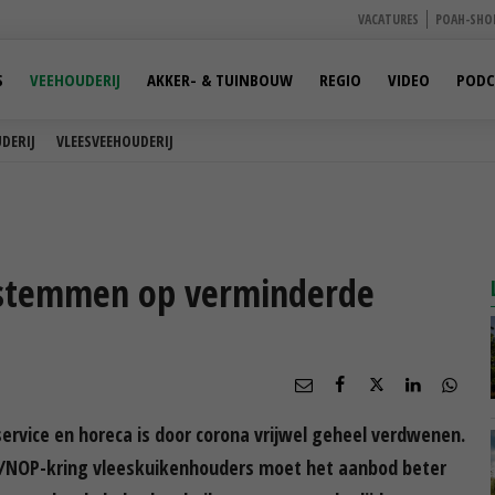
VACATURES
POAH-SHO
S
VEEHOUDERIJ
AKKER- & TUINBOUW
REGIO
VIDEO
PODC
DERIJ
VLEESVEEHOUDERIJ
fstemmen op verminderde
ervice en horeca is door corona vrijwel geheel verdwenen.
TO/NOP-kring vleeskuikenhouders moet het aanbod beter