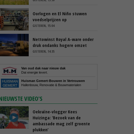
Oorlogen en El Niño stuwen
voedselprijzen op
GISTEREN, 15:04
Nettowinst Royal A-ware onder
druk ondanks hogere omzet
GISTEREN, 14:35
Van oud dak naar nieuw dak
Dat energie levert.
Huisman Gemert-Bouwen in Vertrouwen
Hallenbouw, Renovatie & Bouwmaterialen
NIEUWSTE VIDEO'S
Oekraïne-vlogger Kees
Huizinga: ‘Bezoek van de
ambassade mag zelf groente
plukken’