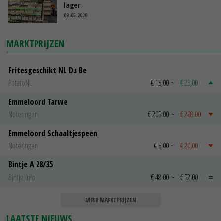
lager
09-05-2020
MARKTPRIJZEN
Fritesgeschikt NL Du Be
PotatoNL
€ 15,00
~
€ 23,00
Emmeloord Tarwe
Noteringen
€ 205,00
~
€ 208,00
Emmeloord Schaaltjespeen
Noteringen
€ 5,00
~
€ 20,00
Bintje A 28/35
Bintje Info
€ 48,00
~
€ 52,00
MEER MARKTPRIJZEN
LAATSTE NIEUWS