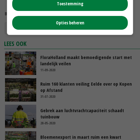
Toestemming
Bekijk meer over:
Opties beheren
sierteeltexport
coronavirus
brexit
LEES OOK
FloraHolland maakt bemoedigende start met
landelijk veilen
11-09-2020
Ruim 160 klanten veiling Eelde over op Kopen
op Afstand
31-07-2020
Gebrek aan luchtvrachtcapaciteit schaadt
tuinbouw
28-05-2020
Bloemenexport in maart ruim een kwart