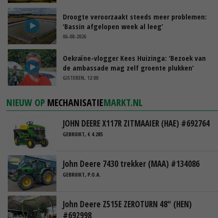
Droogte veroorzaakt steeds meer problemen:
‘Bassin afgelopen week al leeg’
06-08-2026
Oekraïne-vlogger Kees Huizinga: ‘Bezoek van
de ambassade mag zelf groente plukken’
GISTEREN, 12:00
NIEUW OP
MECHANISATIE
MARKT.NL
JOHN DEERE X117R ZITMAAIER (HAE) #692764
GEBRUIKT, € 4.285
John Deere 7430 trekker (MAA) #134086
GEBRUIKT, P.O.A.
John Deere Z515E ZEROTURN 48" (HEN)
#692998