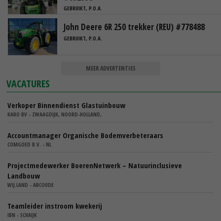
GEBRUIKT, P.O.A.
John Deere 6R 250 trekker (REU) #778488
GEBRUIKT, P.O.A.
MEER ADVERTENTIES
VACATURES
Verkoper Binnendienst Glastuinbouw
KARO BV - ZWAAGDIJK, NOORD-HOLLAND,
Accountmanager Organische Bodemverbeteraars
COMGOED B.V. - NL
Projectmedewerker BoerenNetwerk – Natuurinclusieve
Landbouw
WIJ.LAND - ABCOUDE
Teamleider instroom kwekerij
IBN - SCHAIJK