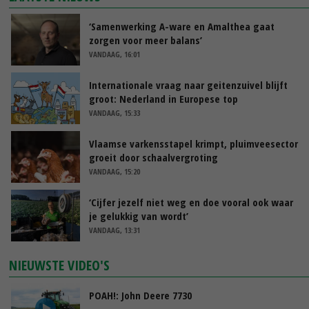
‘Samenwerking A-ware en Amalthea gaat
zorgen voor meer balans’
VANDAAG, 16:01
Internationale vraag naar geitenzuivel blijft
groot: Nederland in Europese top
VANDAAG, 15:33
Vlaamse varkensstapel krimpt, pluimveesector
groeit door schaalvergroting
VANDAAG, 15:20
‘Cijfer jezelf niet weg en doe vooral ook waar
je gelukkig van wordt’
VANDAAG, 13:31
NIEUWSTE VIDEO'S
POAH!: John Deere 7730