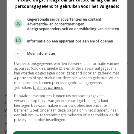
persoonsgegevens te gebruiken voor het volgende:
Gepersonaliseerde advertenties en content,
advertentie- en contentmetingen,
doelgroepenonderzoek en ontwikkeling van diensten
Informatie op een apparaat opslaan en/of openen
Meer informatie
Uw persoonsgegevens worden verwerkt en informatie van uw
apparaat (cookies, unieke ID's en andere apparaatgegevens)
kan worden opgeslagen door, geopend door en gedeeld met
4 partners of specifiek door deze site worden gebruikt. Wij en
onze partners kunnen precieze geolocatiegegevens
gebruiken.
Lijst met partners.
Het Verenigd Koninkrijk is na Duitsland het
Bepaalde leveranciers kunnen uw persoonsgegevens
verwerken op basis van gerechtvaardigd belang. U kunt
belangrijkste exportland. In 2019 was het land goed
hiertegen bezwaar maken door uw opties hieronder te
voor een exportwaarde van 855 miljoen euro. Gaat daar
beheren. Zoek onderaan deze pagina of in het sitemenu naar
een link om uw toestemming te beheren of in te trekken via de
100 miljoen vanaf, dan ligt de uitvoer weer op het
privacy- en cookie-instellingen.
niveau van negen jaar geleden. Nederland verscheept
vooral bloemen naar Engeland.