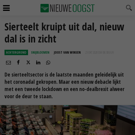
Sierteelt kruipt uit dal, nieuw
dal is in zicht
ACHTERGROND
SNIJBLOEMEN
JOOST VAN WINSEN
23 OKT 2020 OM 08:30
UUR
De sierteeltsector is de laatste maanden geleidelijk uit
het coronadal gekropen. Maar een nieuw debacle lijkt
met een tweede lockdown en een no-dealbrexit alweer
voor de deur te staan.