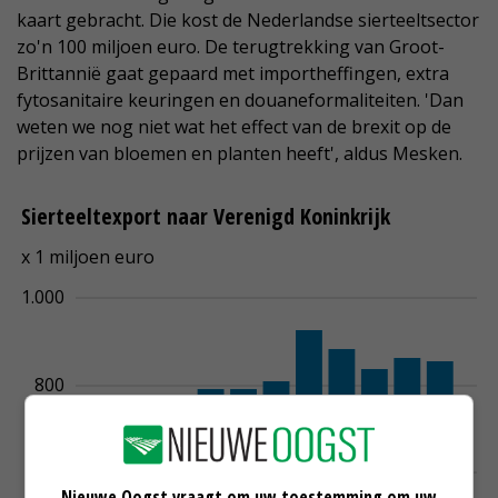
kaart gebracht. Die kost de Nederlandse sierteeltsector
zo'n 100 miljoen euro. De terugtrekking van Groot-
Brittannië gaat gepaard met importheffingen, extra
fytosanitaire keuringen en douaneformaliteiten. 'Dan
weten we nog niet wat het effect van de brexit op de
prijzen van bloemen en planten heeft', aldus Mesken.
Nieuwe Oogst vraagt om uw toestemming om uw