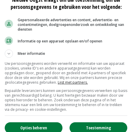
r jaar ontwikkeld als boegbeeld van onze
persoonsgegevens te gebruiken voor het volgende:
Gepersonaliseerde advertenties en content, advertentie- en
contentmetingen, doelgroepenonderzoek en ontwikkeling van
diensten
Informatie op een apparaat opslaan en/of openen
ge bestuursvoorzitter daarom de man die in staat is om
hij volmondig ja heeft gezegd op onze vraag of hij hier
Meer informatie
uwe periode van samenwerking en wensen hem veel
Uw persoonsgegevens worden verwerkt en informatie van uw apparaat
(cookies, unieke ID's en andere apparaatgegevens) kan worden
opgeslagen door, geopend door en gedeeld met 4 partners of specifiek
door deze site worden gebruikt. Wij en onze partners kunnen precieze
geolocatiegegevens gebruiken.
Lijst met partners.
Bepaalde leveranciers kunnen uw persoonsgegevens verwerken op basis
m gestelde vertrouwen. 'Ik mag leiding geven aan een
van gerechtvaardigd belang. U kunt hiertegen bezwaar maken door uw
opties hieronder te beheren. Zoek onderaan deze pagina of in het
st in deze crisis toont de sierteelt veerkracht. We doen er
sitemenu naar een link om uw toestemming te beheren of in te trekken
via de privacy- en cookie-instellingen.
omen.'
sering en landelijk veilen te zien 'als voorwaarden voor
Opties beheren
Toestemming