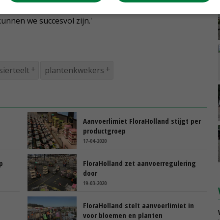
menwerking met klanten en andere businesspartners
unnen we succesvol zijn.'
sierteelt
plantenkwekers
Aanvoerlimiet FloraHolland stijgt per
productgroep
17-04-2020
p
FloraHolland zet aanvoerregulering
door
19-03-2020
FloraHolland stelt aanvoerlimiet in
voor bloemen en planten