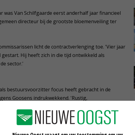
aar was Van Schilfgaarde eerst anderhalf jaar financieel
gemeen directeur bij de grootste bloemenveiling ter
mmissarissen licht de contractverlenging toe. 'Vier jaar
estart. Hij heeft zich in die tijd ontwikkeld als
de sector.'
ls bestuursvoorzitter focus heeft gebracht in de
volgens Goosens indrukwekkend. 'Rustig,
ns waar we nu staan. In deze turbulente tijden zijn dat
van de organisatie.'
Nieuwe Oogst vraagt om uw toestemming om uw