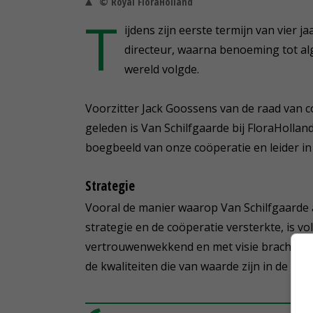
© Royal FloraHolland
T
ijdens zijn eerste termijn van vier j
directeur, waarna benoeming tot al
wereld volgde.
Voorzitter Jack Goossens van de raad van co
geleden is Van Schilfgaarde bij FloraHolland g
boegbeeld van onze coöperatie en leider in 
Strategie
Vooral de manier waarop Van Schilfgaarde a
strategie en de coöperatie versterkte, is 
vertrouwenwekkend en met visie bracht hij o
de kwaliteiten die van waarde zijn in de top 