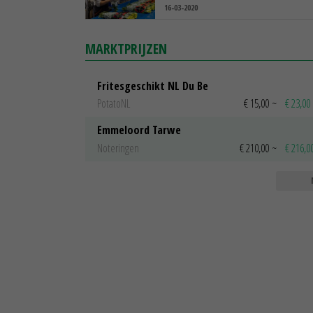
16-03-2020
MARKTPRIJZEN
Fritesgeschikt NL Du Be
PotatoNL
€ 15,00
~
€ 23,00
Emmeloord Tarwe
Noteringen
€ 210,00
~
€ 216,0