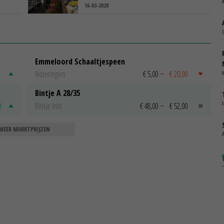
16-03-2020
Emmeloord Schaaltjespeen
Noteringen
€ 5,00
~
€ 20,00
Bintje A 28/35
0
Bintje Info
€ 48,00
~
€ 52,00
MEER MARKTPRIJZEN