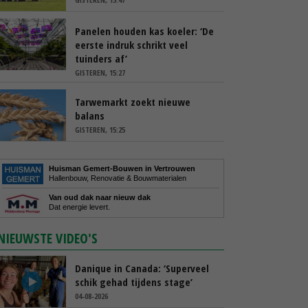
Panelen houden kas koeler: ‘De
eerste indruk schrikt veel
tuinders af’
GISTEREN, 15:27
Tarwemarkt zoekt nieuwe
balans
GISTEREN, 15:25
Huisman Gemert-Bouwen in Vertrouwen
Hallenbouw, Renovatie & Bouwmaterialen
Van oud dak naar nieuw dak
Dat energie levert.
NIEUWSTE VIDEO'S
Danique in Canada: ‘Superveel
schik gehad tijdens stage’
04-08-2026