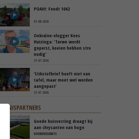
POAH!: Fendt 1042
01-08-2026
Oekraïne-vlogger Kees
Huizinga: ‘Tarwe wordt
geperst, koeien hebben stro
nodig’
31-07-2026
‘Stikstofbrief hoeft niet van
tafel, maar moet wel worden
aangepast’
31-07-2026
KENNISPARTNERS
Goede huisvesting draagt bij
aan chrysanten van hoge
kwaliteit
VOORDEELUNITS