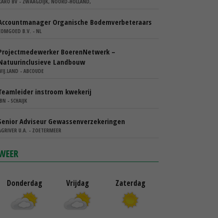
KARO BV - ZWAAGDIJK, NOORD-HOLLAND,
Accountmanager Organische Bodemverbeteraars
COMGOED B.V. - NL
Projectmedewerker BoerenNetwerk –
Natuurinclusieve Landbouw
WIJ.LAND - ABCOUDE
Teamleider instroom kwekerij
IBN - SCHAIJK
Senior Adviseur Gewassenverzekeringen
AGRIVER U.A. - ZOETERMEER
WEER
Donderdag
Vrijdag
Zaterdag