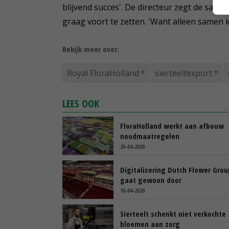
blijvend succes'. De directeur zegt de sa
graag voort te zetten. 'Want alleen samen k
Bekijk meer over:
Royal FloraHolland
sierteeltexport
LEES OOK
FloraHolland werkt aan afbouw
noodmaatregelen
20-04-2020
Digitalisering Dutch Flower Grou
gaat gewoon door
10-04-2020
Sierteelt schenkt niet verkochte
bloemen aan zorg