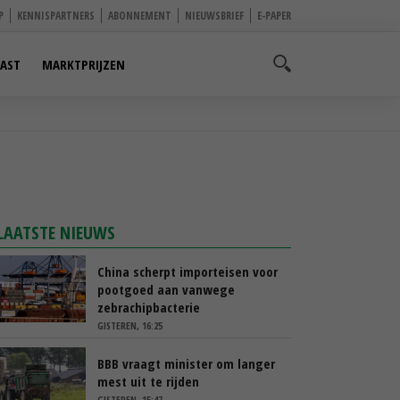
P
KENNISPARTNERS
ABONNEMENT
NIEUWSBRIEF
E-PAPER
AST
MARKTPRIJZEN
LAATSTE NIEUWS
China scherpt importeisen voor
pootgoed aan vanwege
zebrachipbacterie
GISTEREN, 16:25
BBB vraagt minister om langer
mest uit te rijden
GISTEREN, 15:47