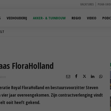
VACATURES
POAH-SHO
S
VEEHOUDERIJ
AKKER- & TUINBOUW
REGIO
VIDEO
PODC
ELT
baas FloraHolland
50
UUR
ratie Royal FloraHolland en bestuursvoorzitter Steven
n vier jaar overeengekomen. Zijn contractverlenging vindt
eelt ooit heeft gekend.