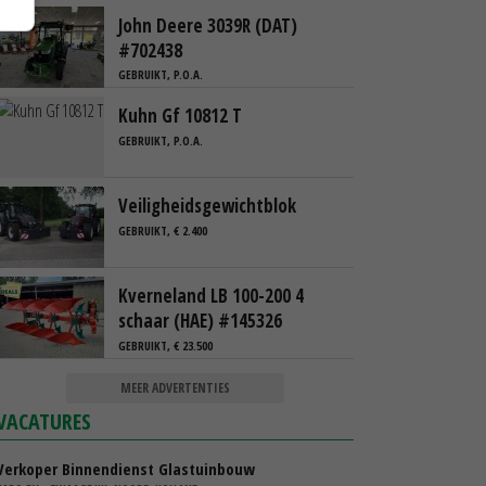
John Deere 3039R (DAT)
#702438
GEBRUIKT, P.O.A.
Kuhn Gf 10812 T
GEBRUIKT, P.O.A.
Veiligheidsgewichtblok
GEBRUIKT, € 2.400
Kverneland LB 100-200 4
schaar (HAE) #145326
GEBRUIKT, € 23.500
MEER ADVERTENTIES
VACATURES
Verkoper Binnendienst Glastuinbouw