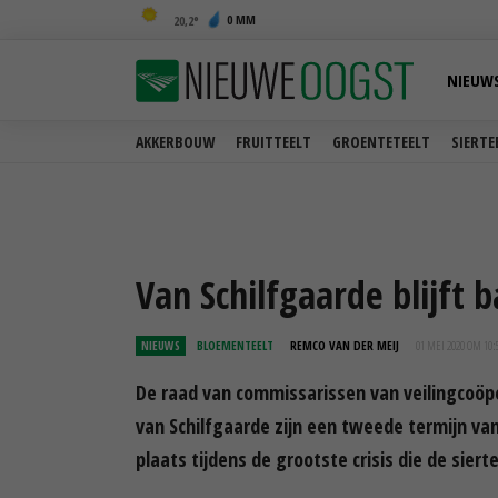
0 MM
20,2
NIEUW
AKKERBOUW
FRUITTEELT
GROENTETEELT
SIERTE
Van Schilfgaarde blijft 
NIEUWS
BLOEMENTEELT
REMCO VAN DER MEIJ
01 MEI 2020 OM 10:
De raad van commissarissen van veilingcoöpe
van Schilfgaarde zijn een tweede termijn va
plaats tijdens de grootste crisis die de siert