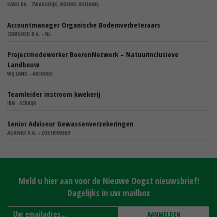
KARO BV - ZWAAGDIJK, NOORD-HOLLAND,
Accountmanager Organische Bodemverbeteraars
COMGOED B.V. - NL
Projectmedewerker BoerenNetwerk – Natuurinclusieve
Landbouw
WIJ.LAND - ABCOUDE
Teamleider instroom kwekerij
IBN - SCHAIJK
Senior Adviseur Gewassenverzekeringen
AGRIVER U.A. - ZOETERMEER
Meld u hier aan voor de Nieuwe Oogst nieuwsbrief!
Dagelijks in uw mailbox
AANMELDEN