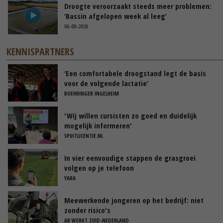
Droogte veroorzaakt steeds meer problemen:
‘Bassin afgelopen week al leeg’
06-08-2026
KENNISPARTNERS
‘Een comfortabele droogstand legt de basis
voor de volgende lactatie’
BOEHRINGER INGELHEIM
'Wij willen cursisten zo goed en duidelijk
mogelijk informeren'
SPUITLICENTIE.NL
In vier eenvoudige stappen de grasgroei
volgen op je telefoon
YARA
Meewerkende jongeren op het bedrijf: niet
zonder risico's
AB WERKT ZUID-NEDERLAND