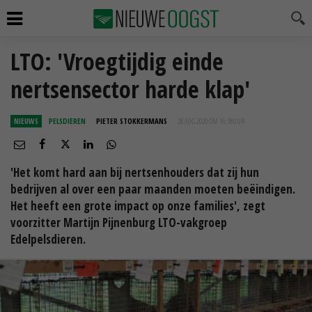
LTO: 'Vroegtijdig einde
nertsensector harde klap'
NIEUWS
PELSDIEREN
PIETER STOKKERMANS
28 AUG 2020 OM 16:18
UUR
'Het komt hard aan bij nertsenhouders dat zij hun
bedrijven al over een paar maanden moeten beëindigen.
Het heeft een grote impact op onze families', zegt
voorzitter Martijn Pijnenburg LTO-vakgroep
Edelpelsdieren.