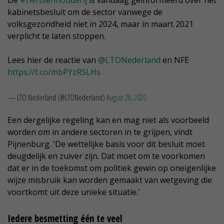
De
#nertsenhouderij
is vandaag geïnformeerd over het
kabinetsbesluit om de sector vanwege de
volksgezondheid niet in 2024, maar in maart 2021
verplicht te laten stoppen.
Lees hier de reactie van
@LTONederland
en NFE
https://t.co/mbPYzRSLHs
— LTO Nederland (@LTONederland)
August 28, 2020
Een dergelijke regeling kan en mag niet als voorbeeld
worden om in andere sectoren in te grijpen, vindt
Pijnenburg. 'De wettelijke basis voor dit besluit moet
deugdelijk en zuiver zijn. Dat moet om te voorkomen
dat er in de toekomst om politiek gewin op oneigenlijke
wijze misbruik kan worden gemaakt van wetgeving die
voortkomt uit deze unieke situatie.'
Iedere besmetting één te veel