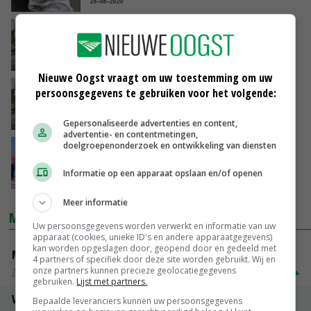
28-08-2020
Stop nertsensector in maart 2021
27-08-2020
Nieuwe Oogst vraagt om uw toestemming om uw
Epidemiologe: 'Veehouderijcluster nooit
persoonsgegevens te gebruiken voor het volgende:
enige verklaring coronaverspreiding'
27-08-2020
Gepersonaliseerde advertenties en content,
advertentie- en contentmetingen,
doelgroepenonderzoek en ontwikkeling van diensten
CDA wil snel duidelijkheid over
nertsenhouderij
Informatie op een apparaat opslaan en/of openen
26-08-2020
Meer informatie
MARKTPRIJZEN
Uw persoonsgegevens worden verwerkt en informatie van uw
apparaat (cookies, unieke ID's en andere apparaatgegevens)
kan worden opgeslagen door, geopend door en gedeeld met
Magere melkpoeder
4 partners of specifiek door deze site worden gebruikt. Wij en
onze partners kunnen precieze geolocatiegegevens
Zuivel NL
€ 269,00
€ 7,00
gebruiken.
Lijst met partners.
Vleeskuikens 2001-2600 gr
Bepaalde leveranciers kunnen uw persoonsgegevens