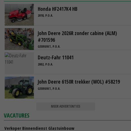
Honda HF2417K4 HB
2018, P.O.A.
John Deere 2026R zonder cabine (ALM)
#701596
GEBRUIKT, P.O.A.
Deutz-Fahr 11041
2002, P.O.A.
John Deere 6150R trekker (WOL) #58219
GEBRUIKT, P.O.A.
MEER ADVERTENTIES
VACATURES
Verkoper Binnendienst Glastuinbouw