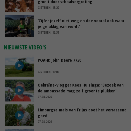
groeit door schaalvergroting
GISTEREN, 15:20
‘Cijfer jezelf niet weg en doe vooral ook waar
je gelukkig van wordt’
GISTEREN, 13:31
NIEUWSTE VIDEO'S
POAH!: John Deere 7730
GISTEREN, 10:00
Oekraïne-vlogger Kees Huizinga: ‘Bezoek van
de ambassade mag zelf groente plukken’
07-08-2026
Limburgse mais van Frijns doet het verrassend
goed
07-08-2026