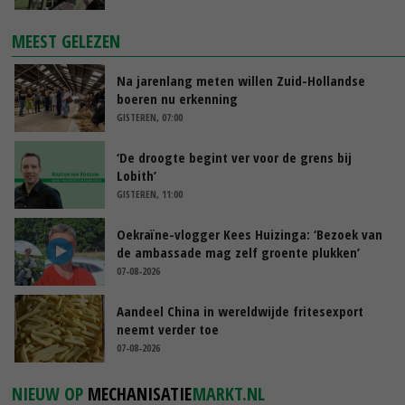
MEEST GELEZEN
Na jarenlang meten willen Zuid-Hollandse
boeren nu erkenning
GISTEREN, 07:00
‘De droogte begint ver voor de grens bij
Lobith’
GISTEREN, 11:00
Oekraïne-vlogger Kees Huizinga: ‘Bezoek van
de ambassade mag zelf groente plukken’
07-08-2026
Aandeel China in wereldwijde fritesexport
neemt verder toe
07-08-2026
NIEUW OP
MECHANISATIE
MARKT.NL