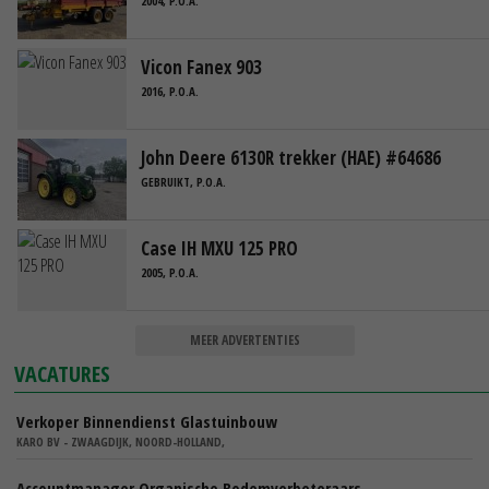
2004, P.O.A.
Vicon Fanex 903
2016, P.O.A.
John Deere 6130R trekker (HAE) #64686
GEBRUIKT, P.O.A.
Case IH MXU 125 PRO
2005, P.O.A.
MEER ADVERTENTIES
VACATURES
Verkoper Binnendienst Glastuinbouw
KARO BV - ZWAAGDIJK, NOORD-HOLLAND,
Accountmanager Organische Bodemverbeteraars