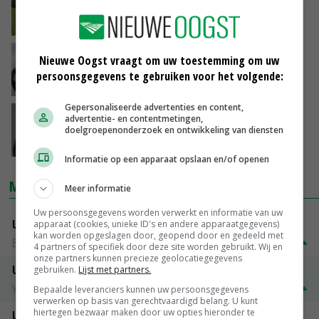
zonder Europa vergroenen'
11-07-2020
Timmermans: 'Honderden EU-miljarden naar
Nieuwe Oogst vraagt om uw toestemming om uw
waterstof'
persoonsgegevens te gebruiken voor het volgende:
09-07-2020
Gepersonaliseerde advertenties en content,
Schouten zoekt zelf ook naar stip op de
advertentie- en contentmetingen,
horizon
doelgroepenonderzoek en ontwikkeling van diensten
26-06-2020
Informatie op een apparaat opslaan en/of openen
MARKTPRIJZEN
Meer informatie
Uw persoonsgegevens worden verwerkt en informatie van uw
Uitbetaalprijs DCA BestPigletPrice
apparaat (cookies, unieke ID's en andere apparaatgegevens)
kan worden opgeslagen door, geopend door en gedeeld met
Biggen weekprijzen
€ 26,50
€ 0,50
4 partners of specifiek door deze site worden gebruikt. Wij en
onze partners kunnen precieze geolocatiegegevens
Uitbetaalprijs Compaxo
gebruiken.
Lijst met partners.
Vleesvarkens
€ 1,32
€ 0,10
Bepaalde leveranciers kunnen uw persoonsgegevens
verwerken op basis van gerechtvaardigd belang. U kunt
hiertegen bezwaar maken door uw opties hieronder te
Uitbetaalprijs Van Rooi Meat