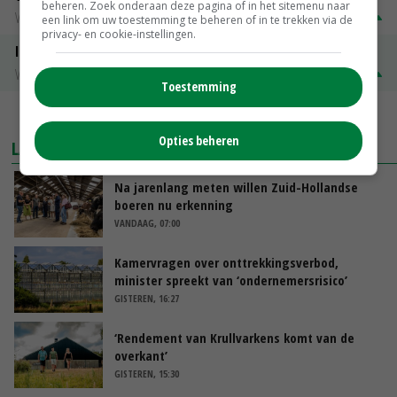
beheren. Zoek onderaan deze pagina of in het sitemenu naar
Vleesvarkens
€ 1,25
€ 0,10
een link om uw toestemming te beheren of in te trekken via de
privacy- en cookie-instellingen.
ISN prijs Frankrijk
Vleesvarkens
€ 1,78
€ 0,06
Toestemming
MEER MARKTPRIJZEN
Opties beheren
LAATSTE NIEUWS
Na jarenlang meten willen Zuid-Hollandse
boeren nu erkenning
VANDAAG, 07:00
Kamervragen over onttrekkingsverbod,
minister spreekt van ‘ondernemersrisico’
GISTEREN, 16:27
‘Rendement van Krullvarkens komt van de
overkant’
GISTEREN, 15:30