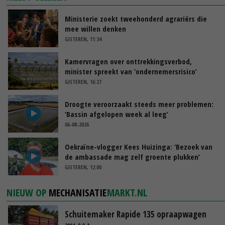
Ministerie zoekt tweehonderd agrariërs die
mee willen denken
GISTEREN, 11:34
Kamervragen over onttrekkingsverbod,
minister spreekt van ‘ondernemersrisico’
GISTEREN, 16:27
Droogte veroorzaakt steeds meer problemen:
‘Bassin afgelopen week al leeg’
06-08-2026
Oekraïne-vlogger Kees Huizinga: ‘Bezoek van
de ambassade mag zelf groente plukken’
GISTEREN, 12:00
NIEUW OP
MECHANISATIE
MARKT.NL
Schuitemaker Rapide 135 opraapwagen