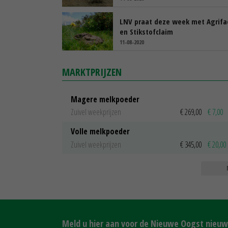
LNV praat deze week met Agrifa
en Stikstofclaim
11-08-2020
MARKTPRIJZEN
Magere melkpoeder
Zuivel weekprijzen
€ 269,00
€ 7,00
Volle melkpoeder
Zuivel weekprijzen
€ 345,00
€ 20,00
Meld u hier aan voor de Nieuwe Oogst nieuws