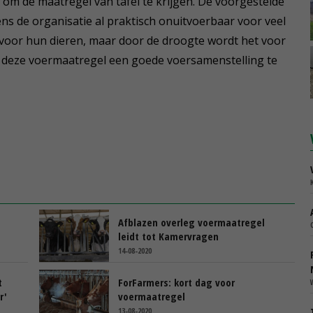
om de maatregel van tafel te krijgen. De voorgestelde
ns de organisatie al praktisch onuitvoerbaar voor veel
voor hun dieren, maar door de droogte wordt het voor
deze voermaatregel een goede voersamenstelling te
Afblazen overleg voermaatregel
leidt tot Kamervragen
14-08-2020
t
ForFarmers: kort dag voor
r'
voermaatregel
13-08-2020