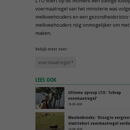
LTO voert op dit moment een stevige lobby 
voermaatregel van het ministerie was volge
melkveehouders en een gezondheidsrisico 
melkveehouders nóg onmogelijker om met 
maken.
Bekijk meer over:
voermaatregel
LEES OOK
Ultieme oproep LTO: 'Schrap
voermaatregel'
18-08-2020
Meulenbroeks: 'Droogte vergroo
eiwittekort voermaatregel verde
14-08-2020