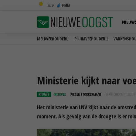
0 MM
20,3
NIEUW
MELKVEEHOUDERIJ
PLUIMVEEHOUDERIJ
VARKENSHOU
Ministerie kijkt naar 
NIEUWS
MELKVEE
PIETER STOKKERMANS
18 AUG 2020 OM 11:28
UUR
Het ministerie van LNV kijkt naar de omstred
moment. Als gevolg van de droogte is er mi