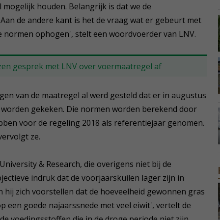
l mogelijk houden. Belangrijk is dat we de
 Aan de andere kant is het de vraag wat er gebeurt met
 de normen ophogen', stelt een woordvoerder van LNV.
lazen gesprek met LNV over voermaatregel af
gen van de maatregel al werd gesteld dat er in augustus
ou worden gekeken. Die normen worden berekend door
ben voor de regeling 2018 als referentiejaar genomen.
ervolgt ze.
iversity & Research, die overigens niet bij de
ctieve indruk dat de voorjaarskuilen lager zijn in
n hij zich voorstellen dat de hoeveelheid gewonnen gras
op een goede najaarssnede met veel eiwit', vertelt de
de voedingsstoffen die in de droge periode niet zijn