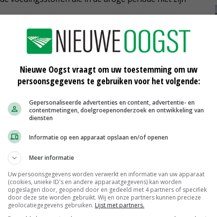
tigd door de cijfers van Eurofins op basis van de
eruit komt naar voren dat veek kuilen een erg hoog
droge stof. Gemiddeld zit het ruw eiwit gehalte juist
Nieuwe Oogst vraagt om uw toestemming om uw
persoonsgegevens te gebruiken voor het volgende:
met 170 gram per kilo drogestof. De DVE is 68 en de
Gepersonaliseerde advertenties en content, advertentie- en
contentmetingen, doelgroepenonderzoek en ontwikkeling van
diensten
 wel een hoger ruw eiwitgehalte van rond de 180 gram
s-cijfers. Het ruw eiwitgehalte neemt in de periode tot
Informatie op een apparaat opslaan en/of openen
droge stof.
Meer informatie
Uw persoonsgegevens worden verwerkt en informatie van uw apparaat
(cookies, unieke ID's en andere apparaatgegevens) kan worden
in referentiejaar 2018 juist veel eiwit. Ook toen was er
opgeslagen door, geopend door en gedeeld met 4 partners of specifiek
door deze site worden gebruikt. Wij en onze partners kunnen precieze
inder gras werd geoogst dan andere jaren. Uit
geolocatiegegevens gebruiken.
Lijst met partners.
olg van de droge zomers najaarkuilen juist eiwitrijk