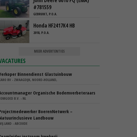
John Deere 6610 PQ (EMA)
#781559
GEBRUIKT, P.O.A.
Honda HF2417K4 HB
2018, P.O.A.
MEER ADVERTENTIES
VACATURES
Verkoper Binnendienst Glastuinbouw
KARO BV - ZWAAGDIJK, NOORD-HOLLAND,
Accountmanager Organische Bodemverbeteraars
COMGOED B.V. - NL
Projectmedewerker BoerenNetwerk –
Natuurinclusieve Landbouw
WIJ.LAND - ABCOUDE
Teamleider instroom kwekerij