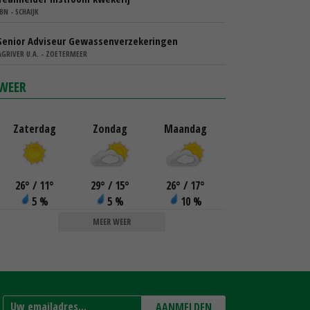
IBN - SCHAIJK
Senior Adviseur Gewassenverzekeringen
AGRIVER U.A. - ZOETERMEER
WEER
Zaterdag
Zondag
Maandag
26
°
/ 11
°
29
°
/ 15
°
26
°
/ 17
°
5 %
5 %
10 %
MEER WEER
AANMELDEN