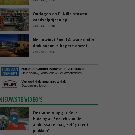
Oorlogen en El Niño stuwen
voedselprijzen op
VANDAAG, 15:04
Nettowinst Royal A-ware onder
druk ondanks hogere omzet
VANDAAG, 14:35
Huisman Gemert-Bouwen in Vertrouwen
Hallenbouw, Renovatie & Bouwmaterialen
Van oud dak naar nieuw dak
Dat energie levert.
NIEUWSTE VIDEO'S
Oekraïne-vlogger Kees
Huizinga: ‘Bezoek van de
ambassade mag zelf groente
plukken’