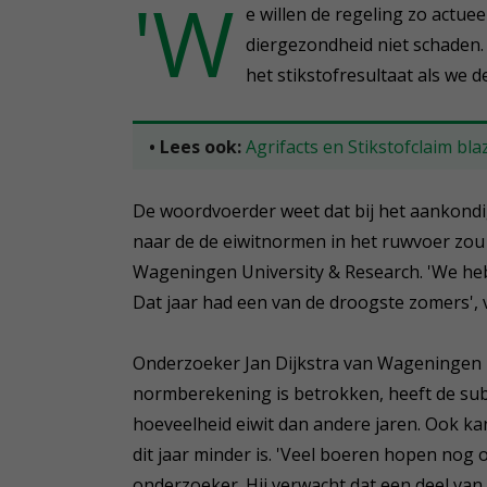
'W
e willen de regeling zo actuee
diergezondheid niet schaden.
het stikstofresultaat als we
• Lees ook:
Agrifacts en Stikstofclaim b
De woordvoerder weet dat bij het aankondi
naar de de eiwitnormen in het ruwvoer z
Wageningen University & Research. 'We heb
Dat jaar had een van de droogste zomers', v
Onderzoeker Jan Dijkstra van Wageningen Un
normberekening is betrokken, heeft de subje
hoeveelheid eiwit dan andere jaren. Ook ka
dit jaar minder is. 'Veel boeren hopen nog 
onderzoeker. Hij verwacht dat een deel van 