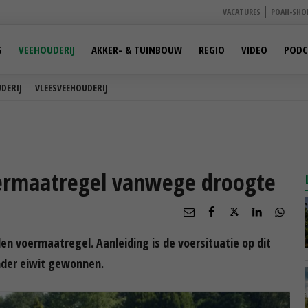
VACATURES
POAH-SHO
S
VEEHOUDERIJ
AKKER- & TUINBOUW
REGIO
VIDEO
PODC
DERIJ
VLEESVEEHOUDERIJ
voermaatregel vanwege droogte
en voermaatregel. Aanleiding is de voersituatie op dit
nder eiwit gewonnen.