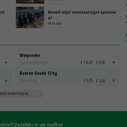
cts
Nevedi wijst voermaatregel opnieuw
af
05-08-2020
Weipoeder
Zuivel weekprijzen
€ 134,00
€ 0,00
Boeren Gouda 12 kg
Boerenkaas
€ 6,05
€ 0,00
MEER MARKTPRIJZEN
brief! Dagelijks in uw mailbox