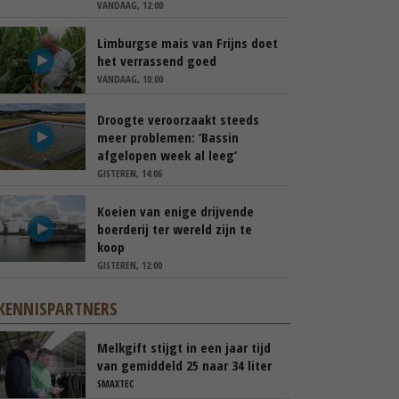
VANDAAG, 12:00
Limburgse mais van Frijns doet
het verrassend goed
VANDAAG, 10:00
Droogte veroorzaakt steeds
meer problemen: ‘Bassin
afgelopen week al leeg’
GISTEREN, 14:06
Koeien van enige drijvende
boerderij ter wereld zijn te
koop
GISTEREN, 12:00
KENNISPARTNERS
Melkgift stijgt in een jaar tijd
van gemiddeld 25 naar 34 liter
per dag
SMAXTEC