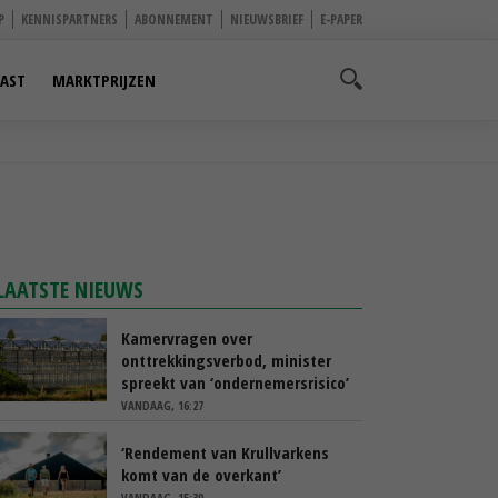
P
KENNISPARTNERS
ABONNEMENT
NIEUWSBRIEF
E-PAPER
AST
MARKTPRIJZEN
LAATSTE NIEUWS
Kamervragen over
onttrekkingsverbod, minister
spreekt van ‘ondernemersrisico’
VANDAAG, 16:27
‘Rendement van Krullvarkens
komt van de overkant’
VANDAAG, 15:30