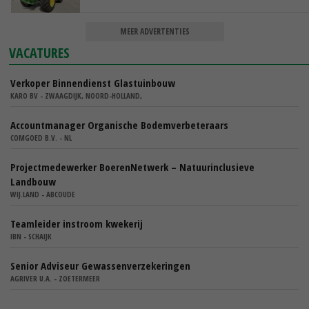
MEER ADVERTENTIES
VACATURES
Verkoper Binnendienst Glastuinbouw
KARO BV - ZWAAGDIJK, NOORD-HOLLAND,
Accountmanager Organische Bodemverbeteraars
COMGOED B.V. - NL
Projectmedewerker BoerenNetwerk – Natuurinclusieve
Landbouw
WIJ.LAND - ABCOUDE
Teamleider instroom kwekerij
IBN - SCHAIJK
Senior Adviseur Gewassenverzekeringen
AGRIVER U.A. - ZOETERMEER