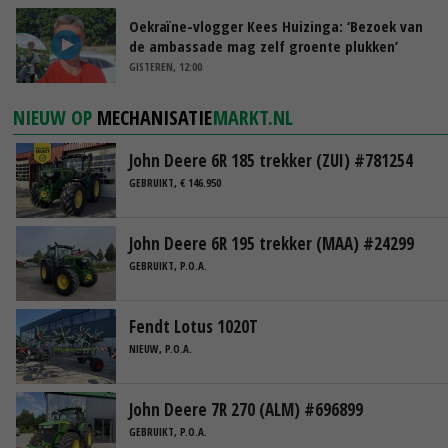
Oekraïne-vlogger Kees Huizinga: ‘Bezoek van
de ambassade mag zelf groente plukken’
GISTEREN, 12:00
NIEUW OP
MECHANISATIE
MARKT.NL
John Deere 6R 185 trekker (ZUI) #781254
GEBRUIKT, € 146.950
John Deere 6R 195 trekker (MAA) #24299
GEBRUIKT, P.O.A.
Fendt Lotus 1020T
NIEUW, P.O.A.
John Deere 7R 270 (ALM) #696899
GEBRUIKT, P.O.A.