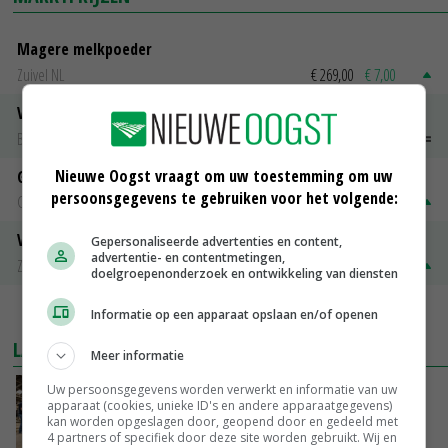
Magere melkpoeder
Zuivel NL
€ 269,00
€ 7,00
Vleeskuikens 2001-2600 gr
Barneveld
€ 1,09
~
€ 1,11
Nieuwe Oogst vraagt om uw toestemming om uw
Gerst
persoonsgegevens te gebruiken voor het volgende:
Groningen
€ 197,00
€ 2,00
Volle melkpoeder
Gepersonaliseerde advertenties en content,
advertentie- en contentmetingen,
Zuivel NL
€ 345,00
€ 20,00
doelgroepenonderzoek en ontwikkeling van diensten
MEER MARKTPRIJZEN
Informatie op een apparaat opslaan en/of openen
LAATSTE NIEUWS
Meer informatie
Uw persoonsgegevens worden verwerkt en informatie van uw
Na jarenlang meten willen Zuid-Hollandse
apparaat (cookies, unieke ID's en andere apparaatgegevens)
boeren nu erkenning
kan worden opgeslagen door, geopend door en gedeeld met
VANDAAG, 07:00
4 partners of specifiek door deze site worden gebruikt. Wij en