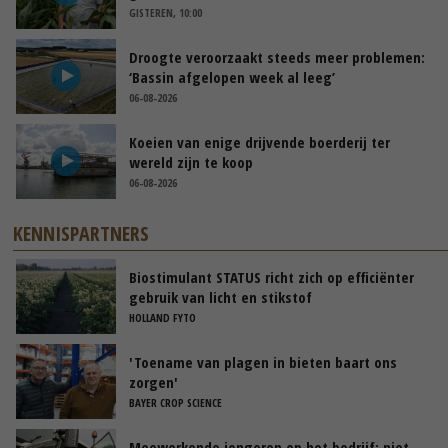
GISTEREN, 10:00
Droogte veroorzaakt steeds meer problemen:
‘Bassin afgelopen week al leeg’
06-08-2026
Koeien van enige drijvende boerderij ter
wereld zijn te koop
06-08-2026
KENNISPARTNERS
Biostimulant STATUS richt zich op efficiënter
gebruik van licht en stikstof
HOLLAND FYTO
'Toename van plagen in bieten baart ons
zorgen'
BAYER CROP SCIENCE
Meewerkende jongeren op het bedrijf: niet