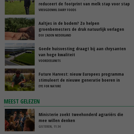
reduceert de footprint van melk stap voor stap
VREUGDENHIL DAIRY FOODS
Aaltjes in de bodem? Zo helpen
groenbemesters de druk natuurlijk verlagen
DSV ZADEN NEDERLAND
Goede huisvesting draagt bij aan chrysanten
van hoge kwaliteit
VOORDEELUNITS
Future Harvest: nieuw Europees programma
stimuleert de nieuwe generatie boeren in
Nederland
EYE FOR NATURE
MEEST GELEZEN
Ministerie zoekt tweehonderd agrariërs die
mee willen denken
GISTEREN, 11:34