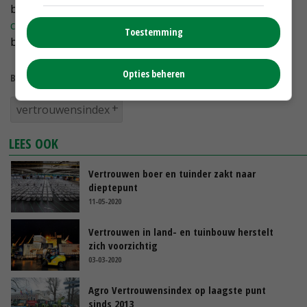
beïnvloed door een aantal factoren, zoals de
coronacrisis
, weersomstandigheden, handelsbarrières,
Toestemming
beleid of de eigen bedrijfssituatie.
Opties beheren
Bekijk meer over:
vertrouwensindex
LEES OOK
Vertrouwen boer en tuinder zakt naar
dieptepunt
11-05-2020
Vertrouwen in land- en tuinbouw herstelt
zich voorzichtig
03-03-2020
Agro Vertrouwensindex op laagste punt
sinds 2013