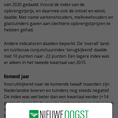
van 2020 gedaald. Vooral de index van de
opbrengstprijs, en daarmee ook de omzet en winst,
daalde. Met name varkenshouders, melkveehouders en
glastuinders gaven aan slechtere opbrengstprijzen te
hebben gehad.
Andere indicatoren daalden beperkt. De 'overall' land-
en tuinbouw conjunctuurindex 'terugkijkend' daalde
met 10 punten naar -22 punten. Een lagere index was
er alleen in het tweede kwartaal van 2015.
Komend jaar
Vooruitkijkend naar de komende twaalf maanden zijn
Nederlandse boeren en tuinders nog steeds negatief.
De index was wel beter dan een kwartaal eerder (+14
punten), maar bij de meeste ondernemers overheersen
de zorgen over de nabije toekomst. De totale index
bleef namelijk negatief (-17 punten). Ondanks dat veel