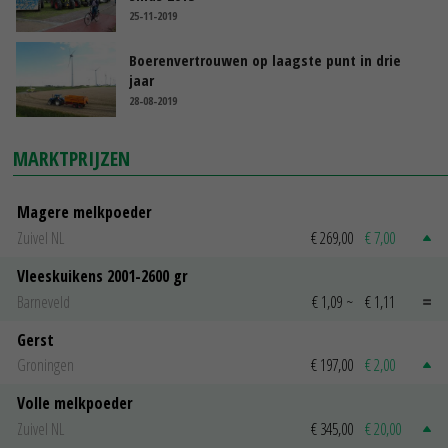
25-11-2019
Boerenvertrouwen op laagste punt in drie
jaar
28-08-2019
MARKTPRIJZEN
Magere melkpoeder
Zuivel NL
€ 269,00
€ 7,00
Vleeskuikens 2001-2600 gr
Barneveld
€ 1,09
~
€ 1,11
Gerst
Groningen
€ 197,00
€ 2,00
Volle melkpoeder
Zuivel NL
€ 345,00
€ 20,00