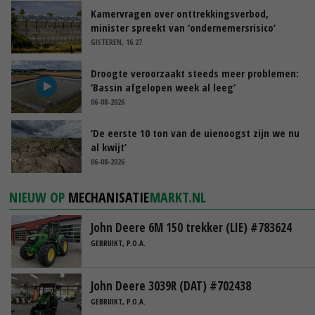
Kamervragen over onttrekkingsverbod,
minister spreekt van ‘ondernemersrisico’
GISTEREN, 16:27
Droogte veroorzaakt steeds meer problemen:
‘Bassin afgelopen week al leeg’
06-08-2026
‘De eerste 10 ton van de uienoogst zijn we nu
al kwijt’
06-08-2026
NIEUW OP
MECHANISATIE
MARKT.NL
John Deere 6M 150 trekker (LIE) #783624
GEBRUIKT, P.O.A.
John Deere 3039R (DAT) #702438
GEBRUIKT, P.O.A.