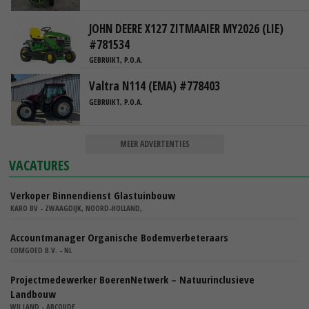
JOHN DEERE X127 ZITMAAIER MY2026 (LIE)
#781534
GEBRUIKT, P.O.A.
Valtra N114 (EMA) #778403
GEBRUIKT, P.O.A.
MEER ADVERTENTIES
VACATURES
Verkoper Binnendienst Glastuinbouw
KARO BV - ZWAAGDIJK, NOORD-HOLLAND,
Accountmanager Organische Bodemverbeteraars
COMGOED B.V. - NL
Projectmedewerker BoerenNetwerk – Natuurinclusieve
Landbouw
WIJ.LAND - ABCOUDE