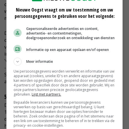
ondernemers verwachten dat de opbrengstprijzen
Nieuwe Oogst vraagt om uw toestemming om uw
weer zullen herstellen (+29 punten), blijft de
persoonsgegevens te gebruiken voor het volgende:
meerderheid nog negatief (-17 punten).
Gepersonaliseerde advertenties en content,
Dezelfde ontwikkeling is te zien in de indicatoren
advertentie- en contentmetingen,
doelgroepenonderzoek en ontwikkeling van diensten
omzet, winst en productie. Alleen de kosten zullen wel
verder toenemen, is de verwachting van ondernemers
Informatie op een apparaat opslaan en/of openen
in de agrarische sector. De conjunctuurindex
'vooruitkijkend' staat in het tweede kwartaal nog op
Meer informatie
-17 punten en dat is een zeer sombere verwachting.
Uw persoonsgegevens worden verwerkt en informatie van uw
Sinds de start van deze enquête in 2013 was de index
apparaat (cookies, unieke ID's en andere apparaatgegevens)
kan worden opgeslagen door, geopend door en gedeeld met
alleen het eerste kwartaal van dit jaar lager.
4 partners of specifiek door deze site worden gebruikt. Wij en
onze partners kunnen precieze geolocatiegegevens
gebruiken.
Lijst met partners.
548 bedrijven
Bepaalde leveranciers kunnen uw persoonsgegevens
De enquête is verstuurd op 1 juli en het panel kon tot
verwerken op basis van gerechtvaardigd belang. U kunt
19 juli zijn mening geven. Er hebben 548 bedrijven
hiertegen bezwaar maken door uw opties hieronder te
beheren. Zoek onderaan deze pagina of in het sitemenu naar
deelgenomen. In de enquête wordt niet gevraagd naar
een link om uw toestemming te beheren of in te trekken via de
het motief van de gegeven antwoorden. Deze wordt
privacy- en cookie-instellingen.