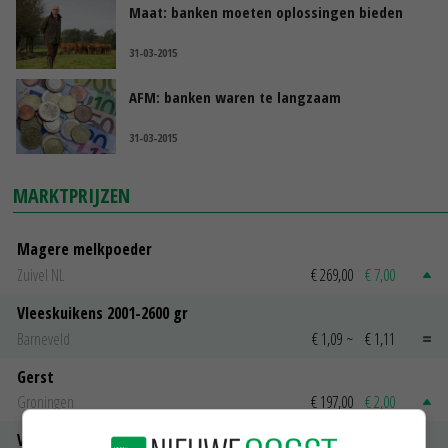
Maat: banken moeten oplossingen bieden
31-03-2015
AFM: banken waren te langzaam
31-03-2015
MARKTPRIJZEN
Magere melkpoeder
Zuivel NL
€ 269,00
€ 7,00
Vleeskuikens 2001-2600 gr
Barneveld
€ 1,09
~
€ 1,11
Gerst
Groningen
€ 197,00
€ 2,00
Volle melkpoeder