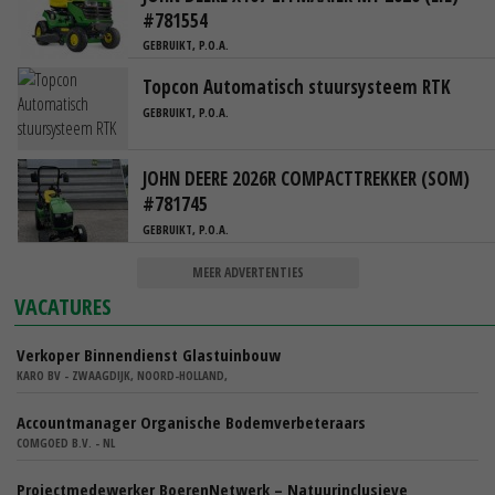
#781554
GEBRUIKT, P.O.A.
Topcon Automatisch stuursysteem RTK
GEBRUIKT, P.O.A.
JOHN DEERE 2026R COMPACTTREKKER (SOM)
#781745
GEBRUIKT, P.O.A.
MEER ADVERTENTIES
VACATURES
Verkoper Binnendienst Glastuinbouw
KARO BV - ZWAAGDIJK, NOORD-HOLLAND,
Accountmanager Organische Bodemverbeteraars
COMGOED B.V. - NL
Projectmedewerker BoerenNetwerk – Natuurinclusieve