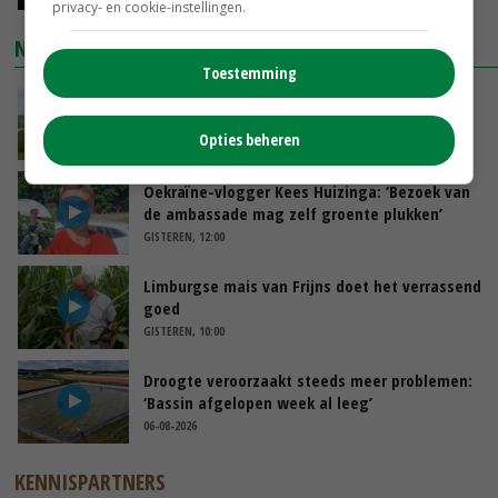
privacy- en cookie-instellingen.
NIEUWSTE VIDEO'S
Toestemming
POAH!: John Deere 7730
Opties beheren
VANDAAG, 10:00
Oekraïne-vlogger Kees Huizinga: ‘Bezoek van
de ambassade mag zelf groente plukken’
GISTEREN, 12:00
Limburgse mais van Frijns doet het verrassend
goed
GISTEREN, 10:00
Droogte veroorzaakt steeds meer problemen:
‘Bassin afgelopen week al leeg’
06-08-2026
KENNISPARTNERS