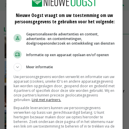
Zuivel NL
€ 345,00
€ 20,00
Nieuwe Oogst vraagt om uw toestemming om uw
MEER MARKTPRIJZEN
persoonsgegevens te gebruiken voor het volgende:
LAATSTE NIEUWS
Gepersonaliseerde advertenties en content,
advertentie- en contentmetingen,
‘Samenwerking A-ware en Amalthea gaat
doelgroepenonderzoek en ontwikkeling van diensten
zorgen voor meer balans’
VANDAAG, 16:01
Informatie op een apparaat opslaan en/of openen
Internationale vraag naar geitenzuivel blijft
Meer informatie
groot: Nederland in Europese top
Uw persoonsgegevens worden verwerkt en informatie van uw
VANDAAG, 15:33
apparaat (cookies, unieke ID's en andere apparaatgegevens)
kan worden opgeslagen door, geopend door en gedeeld met
Vlaamse varkensstapel krimpt, pluimveesector
4 partners of specifiek door deze site worden gebruikt. Wij en
onze partners kunnen precieze geolocatiegegevens
groeit door schaalvergroting
gebruiken.
Lijst met partners.
VANDAAG, 15:20
Bepaalde leveranciers kunnen uw persoonsgegevens
verwerken op basis van gerechtvaardigd belang. U kunt
‘Cijfer jezelf niet weg en doe vooral ook waar
hiertegen bezwaar maken door uw opties hieronder te
je gelukkig van wordt’
beheren. Zoek onderaan deze pagina of in het sitemenu naar
een link om uw toestemming te beheren of in te trekken via de
VANDAAG, 13:31