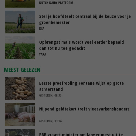
DUTCH DAIRY PLATFORM
Stel je hoofdteelt centraal bij de keuze voor je
groenbemester
DLF
Opbrengst mais wordt veel eerder bepaald
dan tot nu toe gedacht
YARA
MEEST GELEZEN
Eerste proefrooiing Fontane wijst op grote
achterstand
GISTEREN, 09:35
Nijpend geldtekort treft vleesvarkenshouders
GISTEREN, 13:14
BBB vraagt minister om langer mest uit te