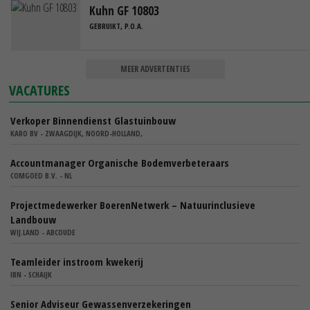
Kuhn GF 10803
GEBRUIKT, P.O.A.
MEER ADVERTENTIES
VACATURES
Verkoper Binnendienst Glastuinbouw
KARO BV - ZWAAGDIJK, NOORD-HOLLAND,
Accountmanager Organische Bodemverbeteraars
COMGOED B.V. - NL
Projectmedewerker BoerenNetwerk – Natuurinclusieve
Landbouw
WIJ.LAND - ABCOUDE
Teamleider instroom kwekerij
IBN - SCHAIJK
Senior Adviseur Gewassenverzekeringen