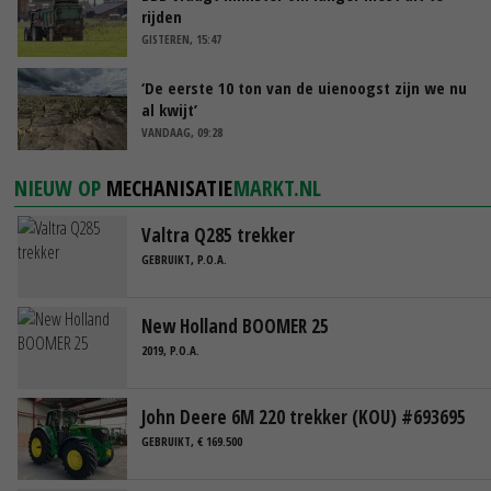
rijden
GISTEREN, 15:47
‘De eerste 10 ton van de uienoogst zijn we nu
al kwijt’
VANDAAG, 09:28
NIEUW OP
MECHANISATIE
MARKT.NL
Valtra Q285 trekker
GEBRUIKT, P.O.A.
New Holland BOOMER 25
2019, P.O.A.
John Deere 6M 220 trekker (KOU) #693695
GEBRUIKT, € 169.500