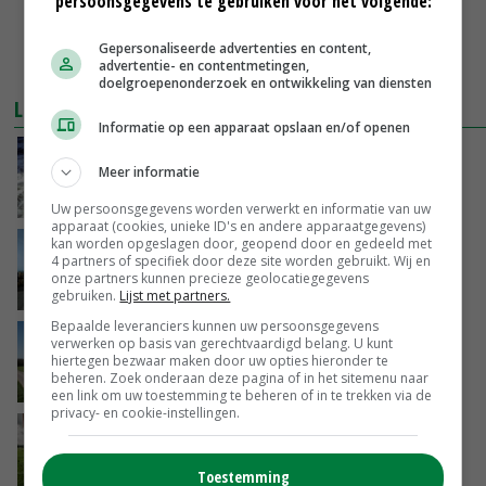
persoonsgegevens te gebruiken voor het volgende:
Gepersonaliseerde advertenties en content,
advertentie- en contentmetingen,
doelgroepenonderzoek en ontwikkeling van diensten
LEES OOK
Informatie op een apparaat opslaan en/of openen
Veel animo boeren voor Drents
Meer informatie
waterwinningsproject
24-10-2019
Uw persoonsgegevens worden verwerkt en informatie van uw
apparaat (cookies, unieke ID's en andere apparaatgegevens)
kan worden opgeslagen door, geopend door en gedeeld met
Aardwarmteprojecten niet in
4 partners of specifiek door deze site worden gebruikt. Wij en
waterwingebieden
onze partners kunnen precieze geolocatiegegevens
20-03-2019
gebruiken.
Lijst met partners.
Bepaalde leveranciers kunnen uw persoonsgegevens
Drentse waterwinningsboer moet in
verwerken op basis van gerechtvaardigd belang. U kunt
hiertegen bezwaar maken door uw opties hieronder te
beweging komen
beheren. Zoek onderaan deze pagina of in het sitemenu naar
09-03-2019
een link om uw toestemming te beheren of in te trekken via de
privacy- en cookie-instellingen.
Boerenwerkgroep beoordeelt schade
waterwinning Wierden
Toestemming
31-01-2019