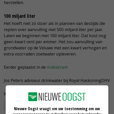
herstellen.
100 miljard liter
Het hoeft niet zo stoer als in plannen van destijds die
repten over aanvulling met 500 miljard liter per jaar.
Laten we beginnen met 100 miljard liter. Dat kost nog
geen kwart cent per emmer. Het zou aanvulling van
grondwater op de Veluwe met een kwart verhogen en
extra voorraden zoetwater opleveren.
Eerder geplaatst in de
Volkskrant
Jos Peters
adviseur drinkwater bij Royal HaskoningDHV
Bekijk meer over:
waterwinning
Veluwe
Nieuwe Oogst vraagt om uw toestemming om uw