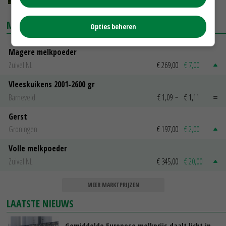
MARKTPRIJZEN
Opties beheren
Magere melkpoeder
Zuivel NL
€ 269,00
€ 7,00
Vleeskuikens 2001-2600 gr
Barneveld
€ 1,09
~
€ 1,11
Gerst
Groningen
€ 197,00
€ 2,00
Volle melkpoeder
Zuivel NL
€ 345,00
€ 20,00
MEER MARKTPRIJZEN
LAATSTE NIEUWS
Gemiddelde Europese melkprijs daalt licht in