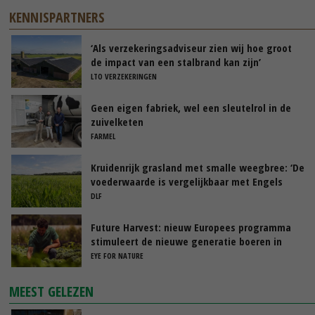
KENNISPARTNERS
‘Als verzekeringsadviseur zien wij hoe groot
de impact van een stalbrand kan zijn’
LTO VERZEKERINGEN
Geen eigen fabriek, wel een sleutelrol in de
zuivelketen
FARMEL
Kruidenrijk grasland met smalle weegbree: ‘De
voederwaarde is vergelijkbaar met Engels
raaigras’
DLF
Future Harvest: nieuw Europees programma
stimuleert de nieuwe generatie boeren in
Nederland
EYE FOR NATURE
MEEST GELEZEN