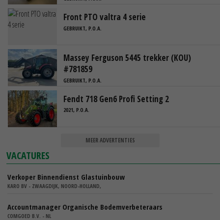
Front PTO valtra 4 serie
GEBRUIKT, P.O.A.
Massey Ferguson 5445 trekker (KOU)
#781859
GEBRUIKT, P.O.A.
Fendt 718 Gen6 Profi Setting 2
2021, P.O.A.
MEER ADVERTENTIES
VACATURES
Verkoper Binnendienst Glastuinbouw
KARO BV - ZWAAGDIJK, NOORD-HOLLAND,
Accountmanager Organische Bodemverbeteraars
COMGOED B.V. - NL