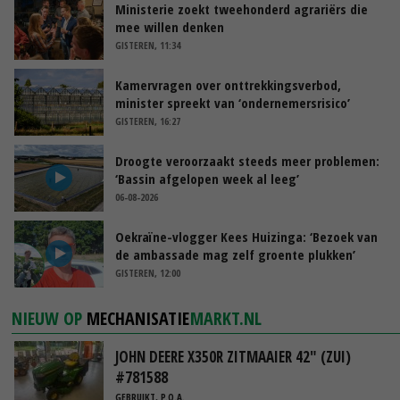
Ministerie zoekt tweehonderd agrariërs die
mee willen denken
GISTEREN, 11:34
Kamervragen over onttrekkingsverbod,
minister spreekt van ‘ondernemersrisico’
GISTEREN, 16:27
Droogte veroorzaakt steeds meer problemen:
‘Bassin afgelopen week al leeg’
06-08-2026
Oekraïne-vlogger Kees Huizinga: ‘Bezoek van
de ambassade mag zelf groente plukken’
GISTEREN, 12:00
NIEUW OP
MECHANISATIE
MARKT.NL
JOHN DEERE X350R ZITMAAIER 42" (ZUI)
#781588
GEBRUIKT, P.O.A.