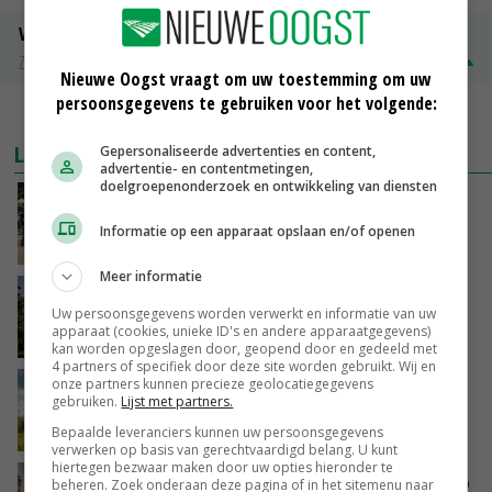
Volle melkpoeder
Zuivel NL
€ 345,00
€ 20,00
Nieuwe Oogst vraagt om uw toestemming om uw
persoonsgegevens te gebruiken voor het volgende:
MEER MARKTPRIJZEN
LAATSTE NIEUWS
Gepersonaliseerde advertenties en content,
advertentie- en contentmetingen,
doelgroepenonderzoek en ontwikkeling van diensten
Na jarenlang meten willen Zuid-Hollandse
boeren nu erkenning
Informatie op een apparaat opslaan en/of openen
VANDAAG, 07:00
Meer informatie
Kamervragen over onttrekkingsverbod,
Uw persoonsgegevens worden verwerkt en informatie van uw
minister spreekt van ‘ondernemersrisico’
apparaat (cookies, unieke ID's en andere apparaatgegevens)
GISTEREN, 16:27
kan worden opgeslagen door, geopend door en gedeeld met
4 partners of specifiek door deze site worden gebruikt. Wij en
onze partners kunnen precieze geolocatiegegevens
‘Rendement van Krullvarkens komt van de
gebruiken.
Lijst met partners.
overkant’
Bepaalde leveranciers kunnen uw persoonsgegevens
GISTEREN, 15:30
verwerken op basis van gerechtvaardigd belang. U kunt
hiertegen bezwaar maken door uw opties hieronder te
Oorlogen en El Niño stuwen voedselprijzen op
beheren. Zoek onderaan deze pagina of in het sitemenu naar