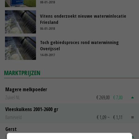
08-01-2018
Vitens onderzoekt nieuwe waterwinlocatie
Friesland
06-01-2018
Toch gebiedsproces rond waterwinning
Overijssel
14-09-2017
MARKTPRIJZEN
Magere melkpoeder
Zuivel NL
€ 269,00
€ 7,00
Vleeskuikens 2001-2600 gr
Barneveld
€ 1,09
~
€ 1,11
Gerst
Groningen
€ 197,00
€ 2,00