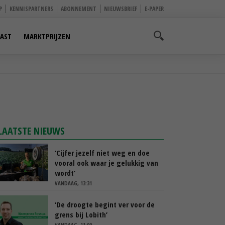
P
KENNISPARTNERS
ABONNEMENT
NIEUWSBRIEF
E-PAPER
AST
MARKTPRIJZEN
LAATSTE NIEUWS
‘Cijfer jezelf niet weg en doe
vooral ook waar je gelukkig van
wordt’
VANDAAG, 13:31
‘De droogte begint ver voor de
grens bij Lobith’
VANDAAG, 11:00