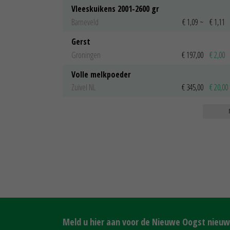
Vleeskuikens 2001-2600 gr
Barneveld
€ 1,09
~
€ 1,11
Gerst
Groningen
€ 197,00
€ 2,00
Volle melkpoeder
Zuivel NL
€ 345,00
€ 20,00
Meld u hier aan voor de Nieuwe Oogst nieuws