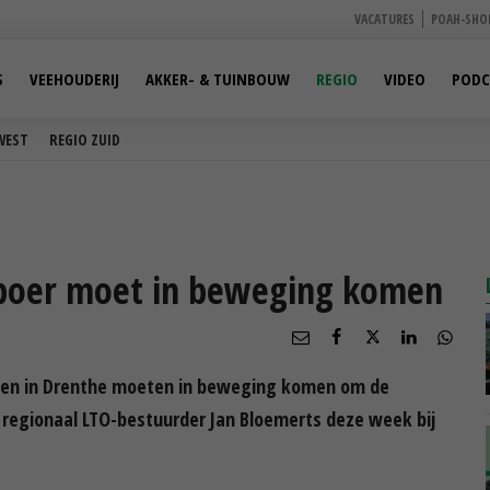
VACATURES
POAH-SHO
S
VEEHOUDERIJ
AKKER- & TUINBOUW
REGIO
VIDEO
PODC
WEST
REGIO ZUID
boer moet in beweging komen
den in Drenthe moeten in beweging komen om de
 regionaal LTO-bestuurder Jan Bloemerts deze week bij