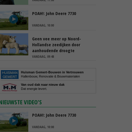
POAH!: John Deere 7730
VANDAAG, 10:00
Geen vee meer op Noord-
Hollandse zeedijken door
aanhoudende droogte
VANDAAG, 09:48
Huisman Gemert-Bouwen in Vertrouwen
Hallenbouw, Renovatie & Bouwmaterialen
Van oud dak naar nieuw dak
Dat energie levert.
NIEUWSTE VIDEO'S
POAH!: John Deere 7730
VANDAAG, 10:00