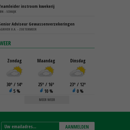
Teamleider instroom kwekerij
IBN - SCHAIJK
Senior Adviseur Gewassenverzekeringen
AGRIVER U.A. - ZOETERMEER
WEER
Zondag
Maandag
Dinsdag
30
°
/ 14
°
25
°
/ 16
°
23
°
/ 12
°
5 %
10 %
0 %
MEER WEER
AANMELDEN