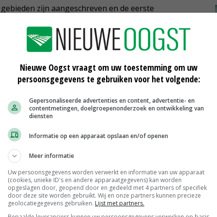
 gebieden zijn aangeschreven en de eerste
rteert projectleider Caroline Schrandt. Deelnemers
aar en hebben tot eind 2021 om te kijken welke
de Europese Nitraatrichtlijn te voldoen.
Nieuwe Oogst vraagt om uw toestemming om uw
project als dit komt niet nog een keer langs.'
persoonsgegevens te gebruiken voor het volgende:
Gepersonaliseerde advertenties en content, advertentie- en
contentmetingen, doelgroepenonderzoek en ontwikkeling van
diensten
yal HaskoningDHV laat zien hoe het meetnet rond de
 diepere metingen van de waterwinbedrijven zelf zijn er
Informatie op een apparaat opslaan en/of openen
 warning systeem' dat de waterkwaliteit in de
Meer informatie
Uw persoonsgegevens worden verwerkt en informatie van uw apparaat
(cookies, unieke ID's en andere apparaatgegevens) kan worden
n het waterbedrijf eerder anticiperen. Dan gaat het om
opgeslagen door, geopend door en gedeeld met 4 partners of specifiek
door deze site worden gebruikt. Wij en onze partners kunnen precieze
industrie.' Voor de deelnemers aan het project wordt
geolocatiegegevens gebruiken.
Lijst met partners.
Bepaalde leveranciers kunnen uw persoonsgegevens verwerken op basis