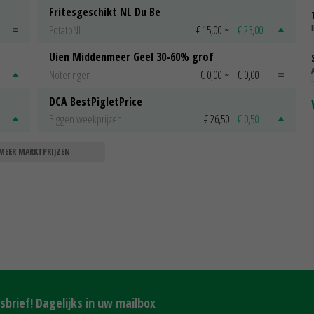
Fritesgeschikt NL Du Be
PotatoNL
€ 15,00
~
€ 23,00
Uien Middenmeer Geel 30-60% grof
Noteringen
€ 0,00
~
€ 0,00
DCA BestPigletPrice
Biggen weekprijzen
€ 26,50
€ 0,50
MEER MARKTPRIJZEN
brief! Dagelijks in uw mailbox