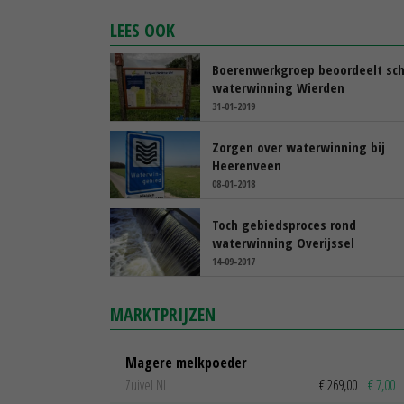
LEES OOK
Boerenwerkgroep beoordeelt sc
waterwinning Wierden
31-01-2019
Zorgen over waterwinning bij
Heerenveen
08-01-2018
Toch gebiedsproces rond
waterwinning Overijssel
14-09-2017
MARKTPRIJZEN
Magere melkpoeder
Zuivel NL
€ 269,00
€ 7,00