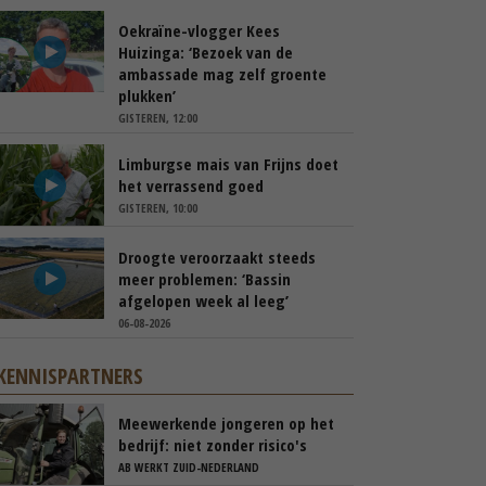
Oekraïne-vlogger Kees
Huizinga: ‘Bezoek van de
ambassade mag zelf groente
plukken’
GISTEREN, 12:00
Limburgse mais van Frijns doet
het verrassend goed
GISTEREN, 10:00
Droogte veroorzaakt steeds
meer problemen: ‘Bassin
afgelopen week al leeg’
06-08-2026
KENNISPARTNERS
Meewerkende jongeren op het
bedrijf: niet zonder risico's
AB WERKT ZUID-NEDERLAND