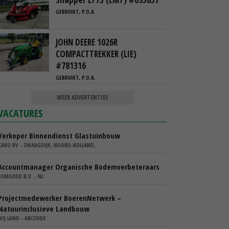
GEBRUIKT, P.O.A.
JOHN DEERE 1026R
COMPACTTREKKER (LIE)
#781316
GEBRUIKT, P.O.A.
MEER ADVERTENTIES
VACATURES
Verkoper Binnendienst Glastuinbouw
KARO BV - ZWAAGDIJK, NOORD-HOLLAND,
Accountmanager Organische Bodemverbeteraars
COMGOED B.V. - NL
Projectmedewerker BoerenNetwerk –
Natuurinclusieve Landbouw
WIJ.LAND - ABCOUDE