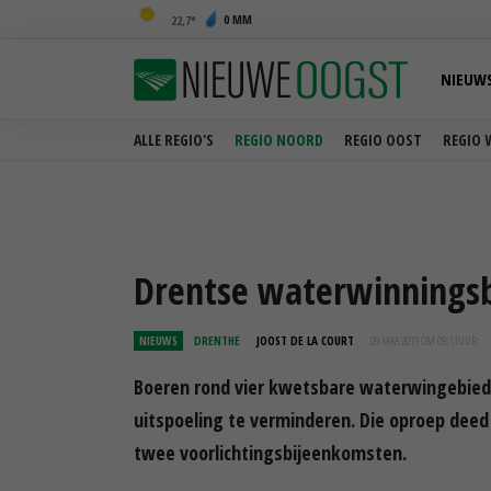
0 MM
22,7
NIEUW
ALLE REGIO'S
REGIO NOORD
REGIO OOST
REGIO 
Drentse waterwinnings
NIEUWS
DRENTHE
JOOST DE LA COURT
09 MAA 2019 OM 09:11
UUR
Boeren rond vier kwetsbare waterwingebie
uitspoeling te verminderen. Die oproep deed
twee voorlichtingsbijeenkomsten.