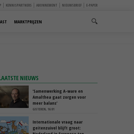
P
KENNISPARTNERS
ABONNEMENT
NIEUWSBRIEF
E-PAPER
AST
MARKTPRIJZEN
LAATSTE NIEUWS
‘Samenwerking A-ware en
Amalthea gaat zorgen voor
meer balans’
GISTEREN, 16:01
Internationale vraag naar
geitenzuivel blijft groot:
Nederland in Europese top