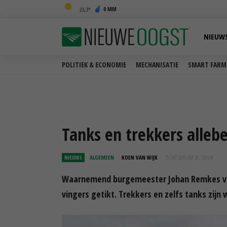
0 MM
23,3
NIEUW
POLITIEK & ECONOMIE
MECHANISATIE
SMART FARM
Tanks en trekkers alleb
NIEUWS
ALGEMEEN
KOEN VAN WIJK
25 OKT 2019 OM 20:12
UUR
Waarnemend burgemeester Johan Remkes van
vingers getikt. Trekkers en zelfs tanks zijn