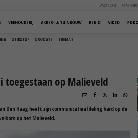
VACATURES
POAH-SHO
S
VEEHOUDERIJ
AKKER- & TUINBOUW
REGIO
VIDEO
PODC
ING
STIKSTOF
DROOGTE
THEMA'S
ei toegestaan op Malieveld
 Den Haag heeft zijn communicatieafdeling hard op de
 welkom op het Malieveld.