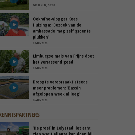
GISTEREN, 10:00
Oekraïne-vlogger Kees
Huizinga: ‘Bezoek van de
ambassade mag zelf groente
plukken’
07-08-2026
Limburgse mais van Frijns doet
het verrassend goed
07-08-2026
Droogte veroorzaakt steeds
meer problemen: ‘Bassin
afgelopen week al leeg’
06-08-2026
KENNISPARTNERS
‘De proef in Lelystad liet echt
zien wat Helianta kan doen bij