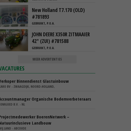
New Holland T7.170 (OLD)
#781893
GEBRUIKT, P.O.A.
JOHN DEERE X350R ZITMAAIER
42" (ZUI) #781588
GEBRUIKT, P.O.A.
MEER ADVERTENTIES
VACATURES
Verkoper Binnendienst Glastuinbouw
KARO BV - ZWAAGDIJK, NOORD-HOLLAND,
Accountmanager Organische Bodemverbeteraars
COMGOED B.V. - NL
Projectmedewerker BoerenNetwerk –
Natuurinclusieve Landbouw
WIJ.LAND - ABCOUDE