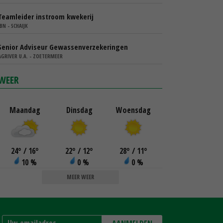
Teamleider instroom kwekerij
IBN - SCHAIJK
Senior Adviseur Gewassenverzekeringen
AGRIVER U.A. - ZOETERMEER
WEER
Maandag
Dinsdag
Woensdag
24
°
/ 16
°
22
°
/ 12
°
28
°
/ 11
°
10 %
0 %
0 %
MEER WEER