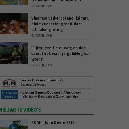
GISTEREN, 15:33
Vlaamse varkensstapel krimpt,
pluimveesector groeit door
schaalvergroting
GISTEREN, 15:20
‘Cijfer jezelf niet weg en doe
vooral ook waar je gelukkig van
wordt’
GISTEREN, 13:31
Van oud dak naar nieuw dak
Dat energie levert.
Huisman Gemert-Bouwen in Vertrouwen
Hallenbouw, Renovatie & Bouwmaterialen
NIEUWSTE VIDEO'S
POAH!: John Deere 7730