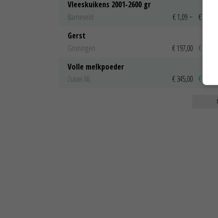
Vleeskuikens 2001-2600 gr
Barneveld
€ 1,09
~
€ 1,11
Gerst
Groningen
€ 197,00
€ 2,00
Volle melkpoeder
Zuivel NL
€ 345,00
€ 20,00