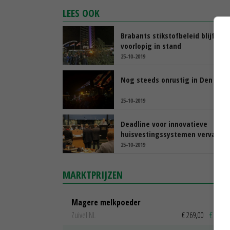
LEES OOK
Brabants stikstofbeleid blijft
voorlopig in stand
25-10-2019
Nog steeds onrustig in Den Bos
25-10-2019
Deadline voor innovatieve
huisvestingssystemen vervalt
25-10-2019
MARKTPRIJZEN
Magere melkpoeder
Zuivel NL
€ 269,00
€ 7,00