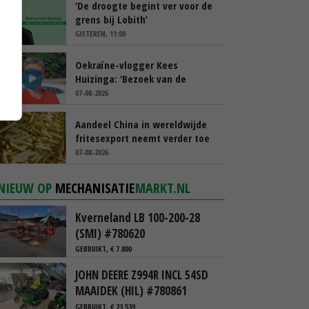
‘De droogte begint ver voor de
grens bij Lobith’
GISTEREN, 11:00
Oekraïne-vlogger Kees
Huizinga: ‘Bezoek van de
ambassade mag zelf groente
07-08-2026
plukken’
Aandeel China in wereldwijde
fritesexport neemt verder toe
07-08-2026
NIEUW OP
MECHANISATIE
MARKT.NL
Kverneland LB 100-200-28
(SMI) #780620
GEBRUIKT, € 7.800
JOHN DEERE Z994R INCL 54SD
MAAIDEK (HIL) #780861
GEBRUIKT, € 23.539