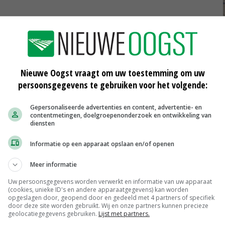
Nieuwe protestactie: inbraak in tv-
programma
25-10-2019
Nieuwe Oogst vraagt om uw toestemming om uw
ch
Boeren blokkeren hoofdkantoor
persoonsgegevens te gebruiken voor het volgende:
FrieslandCampina
25-10-2019
Gepersonaliseerde advertenties en content, advertentie- en
contentmetingen, doelgroepenonderzoek en ontwikkeling van
Provinciale Staten Brabant nemen
diensten
motie coalitie aan
25-10-2019
Informatie op een apparaat opslaan en/of openen
Meer informatie
Uw persoonsgegevens worden verwerkt en informatie van uw apparaat
(cookies, unieke ID's en andere apparaatgegevens) kan worden
Scharreleieren maat 59
opgeslagen door, geopend door en gedeeld met 4 partners of specifiek
door deze site worden gebruikt. Wij en onze partners kunnen precieze
Barneveld
€ 12,00
€ 0,00
geolocatiegegevens gebruiken.
Lijst met partners.