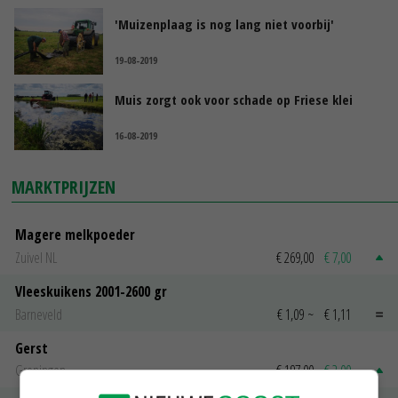
'Muizenplaag is nog lang niet voorbij'
19-08-2019
Muis zorgt ook voor schade op Friese klei
16-08-2019
MARKTPRIJZEN
Magere melkpoeder
Zuivel NL
€ 269,00
€ 7,00
Vleeskuikens 2001-2600 gr
Barneveld
€ 1,09
~
€ 1,11
Gerst
Groningen
€ 197,00
€ 2,00