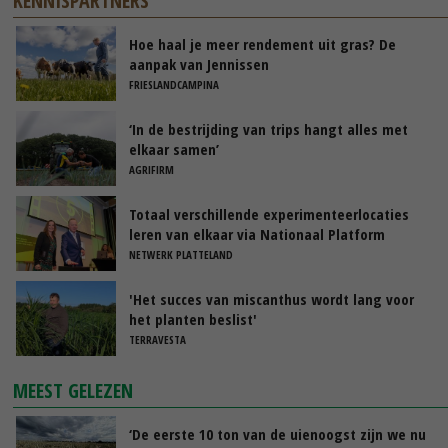
KENNISPARTNERS
Hoe haal je meer rendement uit gras? De
aanpak van Jennissen
FRIESLANDCAMPINA
‘In de bestrijding van trips hangt alles met
elkaar samen’
AGRIFIRM
Totaal verschillende experimenteerlocaties
leren van elkaar via Nationaal Platform
NETWERK PLATTELAND
'Het succes van miscanthus wordt lang voor
het planten beslist'
TERRAVESTA
MEEST GELEZEN
‘De eerste 10 ton van de uienoogst zijn we nu