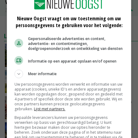
Volle melkpoeder
Zuivel NL
€ 345,00
€ 20,00
Nieuwe Oogst vraagt om uw toestemming om uw
MEER MARKTPRIJZEN
persoonsgegevens te gebruiken voor het volgende:
LAATSTE NIEUWS
Gepersonaliseerde advertenties en content,
advertentie- en contentmetingen,
doelgroepenonderzoek en ontwikkeling van diensten
Kamervragen over onttrekkingsverbod,
minister spreekt van ‘ondernemersrisico’
Informatie op een apparaat opslaan en/of openen
VANDAAG, 16:27
Meer informatie
‘Rendement van Krullvarkens komt van de
overkant’
Uw persoonsgegevens worden verwerkt en informatie van uw
VANDAAG, 15:30
apparaat (cookies, unieke ID's en andere apparaatgegevens)
kan worden opgeslagen door, geopend door en gedeeld met
4 partners of specifiek door deze site worden gebruikt. Wij en
Oorlogen en El Niño stuwen voedselprijzen op
onze partners kunnen precieze geolocatiegegevens
gebruiken.
Lijst met partners.
VANDAAG, 15:04
Bepaalde leveranciers kunnen uw persoonsgegevens
verwerken op basis van gerechtvaardigd belang. U kunt
Nettowinst Royal A-ware onder druk ondanks
hiertegen bezwaar maken door uw opties hieronder te
beheren. Zoek onderaan deze pagina of in het sitemenu naar
hogere omzet
een link om uw toestemming te beheren of in te trekken via de