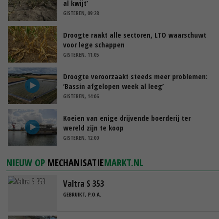
al kwijt’
GISTEREN, 09:28
Droogte raakt alle sectoren, LTO waarschuwt
voor lege schappen
GISTEREN, 11:05
Droogte veroorzaakt steeds meer problemen:
‘Bassin afgelopen week al leeg’
GISTEREN, 14:06
Koeien van enige drijvende boerderij ter
wereld zijn te koop
GISTEREN, 12:00
NIEUW OP
MECHANISATIE
MARKT.NL
Valtra S 353
GEBRUIKT, P.O.A.