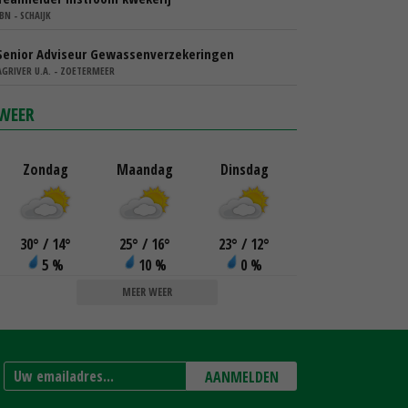
IBN - SCHAIJK
Senior Adviseur Gewassenverzekeringen
AGRIVER U.A. - ZOETERMEER
WEER
Zondag
Maandag
Dinsdag
30
°
/ 14
°
25
°
/ 16
°
23
°
/ 12
°
5 %
10 %
0 %
MEER WEER
AANMELDEN