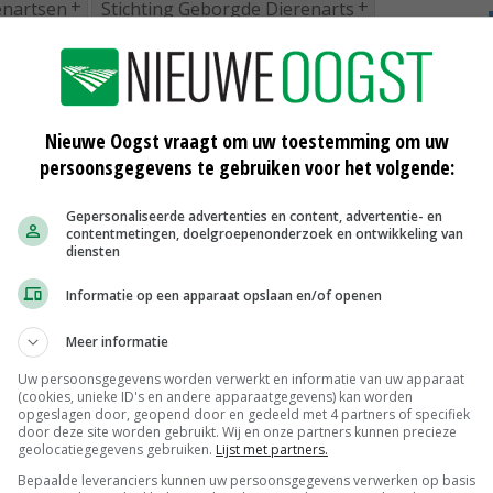
enartsen
Stichting Geborgde Dierenarts
Nieuwe Oogst vraagt om uw toestemming om uw
persoonsgegevens te gebruiken voor het volgende:
Gepersonaliseerde advertenties en content, advertentie- en
contentmetingen, doelgroepenonderzoek en ontwikkeling van
Minder antibioticagebruik kalkoenen
diensten
en kalveren
12-06-2019
Informatie op een apparaat opslaan en/of openen
Gebruik van pre- en probiotica bij vee
Meer informatie
neemt toe
16-05-2019
Uw persoonsgegevens worden verwerkt en informatie van uw apparaat
(cookies, unieke ID's en andere apparaatgegevens) kan worden
opgeslagen door, geopend door en gedeeld met 4 partners of specifiek
5
Gedragsverandering aan basis van
door deze site worden gebruikt. Wij en onze partners kunnen precieze
antibioticareductie
geolocatiegegevens gebruiken.
Lijst met partners.
23-03-2019
Bepaalde leveranciers kunnen uw persoonsgegevens verwerken op basis