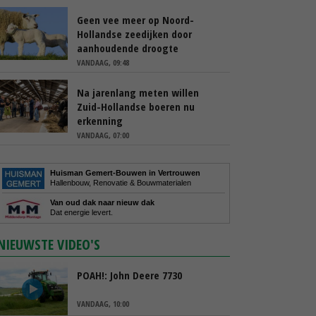
Geen vee meer op Noord-
Hollandse zeedijken door
aanhoudende droogte
VANDAAG, 09:48
Na jarenlang meten willen
Zuid-Hollandse boeren nu
erkenning
VANDAAG, 07:00
Huisman Gemert-Bouwen in Vertrouwen
Hallenbouw, Renovatie & Bouwmaterialen
Van oud dak naar nieuw dak
Dat energie levert.
NIEUWSTE VIDEO'S
POAH!: John Deere 7730
VANDAAG, 10:00