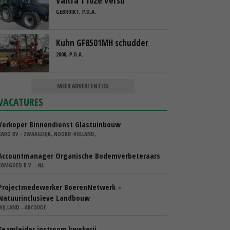
Valtra T162e Versu
GEBRUIKT, P.O.A.
Kuhn GF8501MH schudder
2008, P.O.A.
MEER ADVERTENTIES
VACATURES
Verkoper Binnendienst Glastuinbouw
KARO BV - ZWAAGDIJK, NOORD-HOLLAND,
Accountmanager Organische Bodemverbeteraars
COMGOED B.V. - NL
Projectmedewerker BoerenNetwerk –
Natuurinclusieve Landbouw
WIJ.LAND - ABCOUDE
Teamleider instroom kwekerij