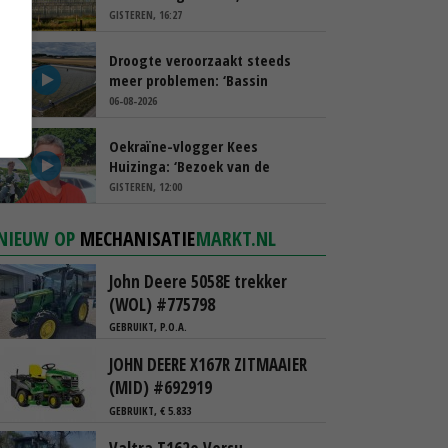
spreekt van ‘ondernemersrisico’
GISTEREN, 16:27
Droogte veroorzaakt steeds
meer problemen: ‘Bassin
afgelopen week al leeg’
06-08-2026
Oekraïne-vlogger Kees
Huizinga: ‘Bezoek van de
ambassade mag zelf groente
GISTEREN, 12:00
plukken’
NIEUW OP
MECHANISATIE
MARKT.NL
John Deere 5058E trekker
(WOL) #775798
GEBRUIKT, P.O.A.
JOHN DEERE X167R ZITMAAIER
(MID) #692919
GEBRUIKT, € 5.833