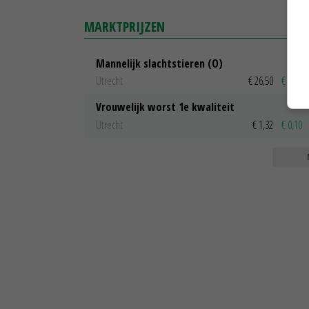
MARKTPRIJZEN
Mannelijk slachtstieren (O)
Utrecht
€ 26,50
€ 0,50
Vrouwelijk worst 1e kwaliteit
Utrecht
€ 1,32
€ 0,10