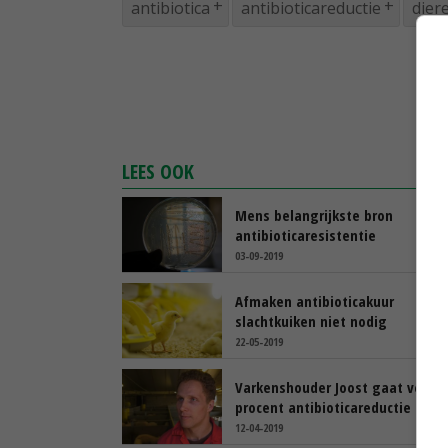
antibiotica
antibioticareductie
dier
LEES OOK
Mens belangrijkste bron
antibioticaresistentie
03-09-2019
Afmaken antibioticakuur
slachtkuiken niet nodig
22-05-2019
Varkenshouder Joost gaat voor 2
procent antibioticareductie
12-04-2019