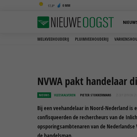
0 MM
17,8
NIEUW
MELKVEEHOUDERIJ
PLUIMVEEHOUDERIJ
VARKENSHOU
NVWA pakt handelaar die 
NIEUWS
VLEESKALVEREN
PIETER STOKKERMANS
25 SEP 2019 OM 21
Bij een veehandelaar in Noord-Nederland is 
confisqueerden de rechercheurs van de Inli
opsporingsambtenaren van de Nederlandse V
de handelsman.