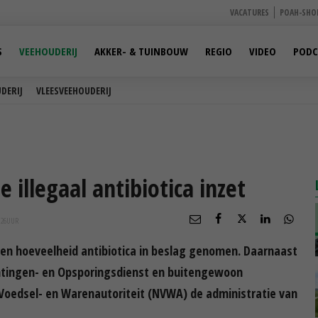
VACATURES
POAH-SHO
S
VEEHOUDERIJ
AKKER- & TUINBOUW
REGIO
VIDEO
PODC
DERIJ
VLEESVEEHOUDERIJ
illegaal antibiotica inzet
:26
UUR
een hoeveelheid antibiotica in beslag genomen. Daarnaast
chtingen- en Opsporingsdienst en buitengewoon
oedsel- en Warenautoriteit (NVWA) de administratie van