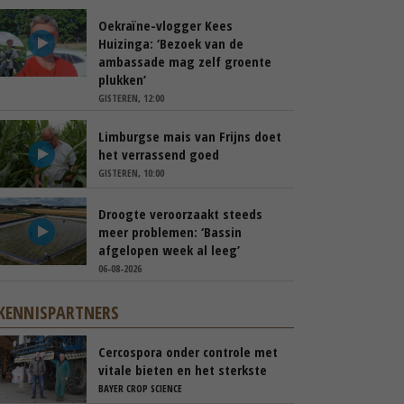
Oekraïne-vlogger Kees
Huizinga: ‘Bezoek van de
ambassade mag zelf groente
plukken’
GISTEREN, 12:00
Limburgse mais van Frijns doet
het verrassend goed
GISTEREN, 10:00
Droogte veroorzaakt steeds
meer problemen: ‘Bassin
afgelopen week al leeg’
06-08-2026
KENNISPARTNERS
Cercospora onder controle met
vitale bieten en het sterkste
spuitschema
BAYER CROP SCIENCE