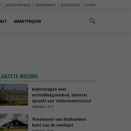
P
KENNISPARTNERS
ABONNEMENT
NIEUWSBRIEF
E-PAPER
AST
MARKTPRIJZEN
LAATSTE NIEUWS
Kamervragen over
onttrekkingsverbod, minister
spreekt van ‘ondernemersrisico’
VANDAAG, 16:27
‘Rendement van Krullvarkens
komt van de overkant’
VANDAAG, 15:30