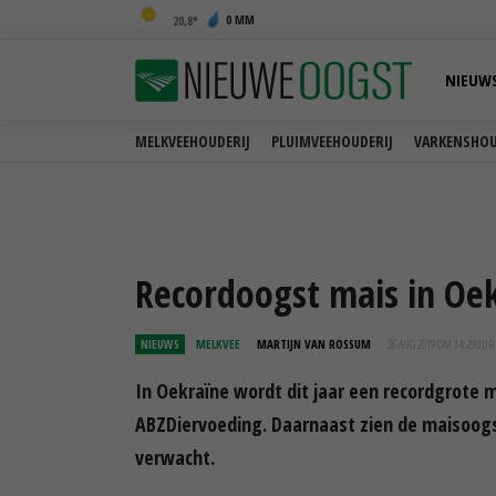
0 MM
20,8
NIEUW
MELKVEEHOUDERIJ
PLUIMVEEHOUDERIJ
VARKENSHOU
Recordoogst mais in Oe
NIEUWS
MELKVEE
MARTIJN VAN ROSSUM
26 AUG 2019 OM 14:29
UUR
In Oekraïne wordt dit jaar een recordgrot
ABZDiervoeding. Daarnaast zien de maisoogst
verwacht.