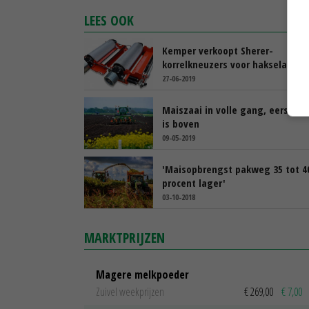
LEES OOK
Kemper verkoopt Sherer-
korrelkneuzers voor hakselaars
27-06-2019
Maiszaai in volle gang, eerste m
is boven
09-05-2019
'Maisopbrengst pakweg 35 tot 4
procent lager'
03-10-2018
MARKTPRIJZEN
Magere melkpoeder
Zuivel weekprijzen
€ 269,00
€ 7,00