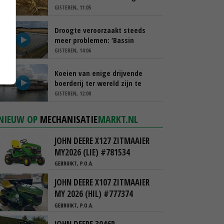
schappen
GISTEREN, 11:05
Droogte veroorzaakt steeds
meer problemen: ‘Bassin
afgelopen week al leeg’
GISTEREN, 14:06
Koeien van enige drijvende
boerderij ter wereld zijn te
koop
GISTEREN, 12:00
NIEUW OP
MECHANISATIE
MARKT.NL
JOHN DEERE X127 ZITMAAIER
MY2026 (LIE) #781534
GEBRUIKT, P.O.A.
JOHN DEERE X107 ZITMAAIER
MY 2026 (HIL) #777374
GEBRUIKT, P.O.A.