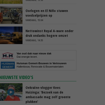
Oorlogen en El Niño stuwen
voedselprijzen op
VANDAAG, 15:04
Nettowinst Royal A-ware onder
druk ondanks hogere omzet
VANDAAG, 14:35
Van oud dak naar nieuw dak
Dat energie levert.
Huisman Gemert-Bouwen in Vertrouwen
Hallenbouw, Renovatie & Bouwmaterialen
NIEUWSTE VIDEO'S
Oekraïne-vlogger Kees
Huizinga: ‘Bezoek van de
ambassade mag zelf groente
plukken’