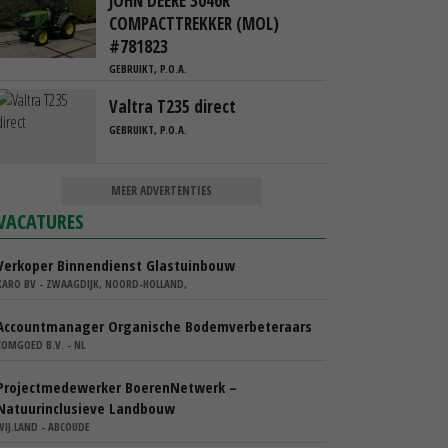
JOHN DEERE 3046R
COMPACTTREKKER (MOL)
#781823
GEBRUIKT, P.O.A.
Valtra T235 direct
GEBRUIKT, P.O.A.
MEER ADVERTENTIES
VACATURES
Verkoper Binnendienst Glastuinbouw
KARO BV - ZWAAGDIJK, NOORD-HOLLAND,
Accountmanager Organische Bodemverbeteraars
COMGOED B.V. - NL
Projectmedewerker BoerenNetwerk –
Natuurinclusieve Landbouw
WIJ.LAND - ABCOUDE