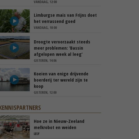
VANDAAG, 12:00
Limburgse mais van Frijns doet
het verrassend goed
VANDAAG, 10:00
Droogte veroorzaakt steeds
meer problemen: ‘Bassin
afgelopen week al leeg’
GISTEREN, 14:06
Koeien van enige drijvende
boerderij ter wereld zijn te
koop
GISTEREN, 12:00
KENNISPARTNERS
Hoe ze in Nieuw-Zeeland
melkrobot en weiden
samenbrengen
LELY