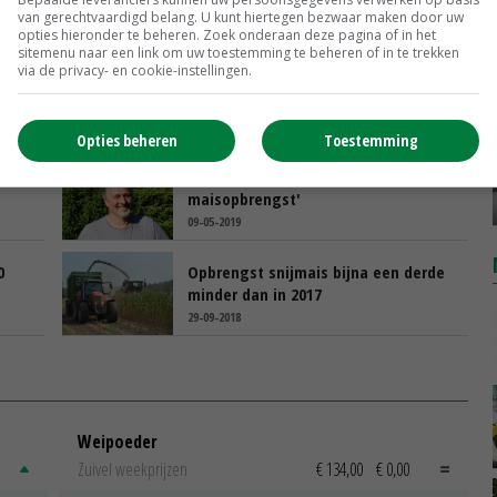
van gerechtvaardigd belang. U kunt hiertegen bezwaar maken door uw
opties hieronder te beheren. Zoek onderaan deze pagina of in het
sitemenu naar een link om uw toestemming te beheren of in te trekken
via de privacy- en cookie-instellingen.
Maisdebacle Verenigde Staten
ondersteunt tarwemarkt
22-06-2019
Opties beheren
Toestemming
ais
'Onderzaai gaat ten koste van
maisopbrengst'
09-05-2019
0
Opbrengst snijmais bijna een derde
minder dan in 2017
29-09-2018
Weipoeder
Zuivel weekprijzen
€ 134,00
€ 0,00