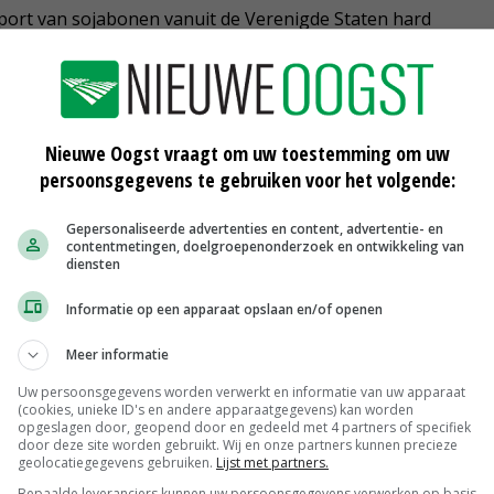
xport van sojabonen vanuit de Verenigde Staten hard
 het land zeer groot. ABZDiervoeding verwacht dat deze
kleinere areaal. De voorraden zullen echter, volgens de
Nieuwe Oogst vraagt om uw toestemming om uw
staan, zonder grote prijsdalingen. ABZDiervoeding ziet
persoonsgegevens te gebruiken voor het volgende:
e wereldmarkt is er echter veel raapzaad beschikbaar en
Gepersonaliseerde advertenties en content, advertentie- en
contentmetingen, doelgroepenonderzoek en ontwikkeling van
diensten
Informatie op een apparaat opslaan en/of openen
ten
Meer informatie
Uw persoonsgegevens worden verwerkt en informatie van uw apparaat
(cookies, unieke ID's en andere apparaatgegevens) kan worden
opgeslagen door, geopend door en gedeeld met 4 partners of specifiek
door deze site worden gebruikt. Wij en onze partners kunnen precieze
geolocatiegegevens gebruiken.
Lijst met partners.
Bepaalde leveranciers kunnen uw persoonsgegevens verwerken op basis