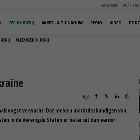
VACATURES
POAH-SHO
S
VEEHOUDERIJ
AKKER- & TUINBOUW
REGIO
VIDEO
PODC
DERIJ
VLEESVEEHOUDERIJ
kraïne
e maisoogst verwacht. Dat melden marktdeskundigen van
en in de Verenigde Staten er beter uit dan eerder