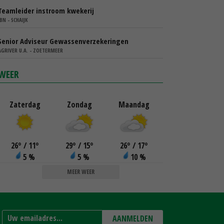
Teamleider instroom kwekerij
IBN - SCHAIJK
Senior Adviseur Gewassenverzekeringen
AGRIVER U.A. - ZOETERMEER
WEER
Zaterdag
Zondag
Maandag
26
°
/ 11
°
29
°
/ 15
°
26
°
/ 17
°
5 %
5 %
10 %
MEER WEER
AANMELDEN