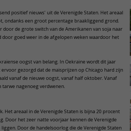
end positief nieuws' uit de Verenigde Staten. Het areaal
oot, ondanks een groot percentage braakliggend grond.
r door de grote switch van de Amerikanen van soja naar
rd door goed weer in de afgelopen weken waardoor het
raïense oogst van belang. In Oekraïne wordt dit jaar
 ervoor gezorgd dat de maïsprijzen op Chicago hard zijn
daald vanaf de nieuwe oogst, vanaf half oktober. Vanaf
 en tarwe nagenoeg verdwenen.
k. Het areaal in de Verenigde Staten is bijna 20 procent
ng. Door het zeer natte voorjaar kennen de Verenigde
n liggen. Door de handelsoorlog die de Verenigde Staten