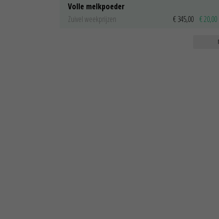
Volle melkpoeder
Zuivel weekprijzen
€ 345,00
€ 20,00