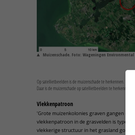
Muizenschade. Foto: Wageningen Environmental 
Op satellietbeelden is de muizenschade te herkennen. Het betr
Daar is de muizenschade op satellietbeelden te herkennen als 
Vlekkenpatroon
'Grote muizenkolonies graven gangen onder
vlekkenpatroon in de grasvelden is typere
vlekkerige structuur in het grasland goed z