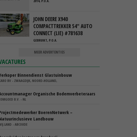
2014, P.O.A.
JOHN DEERE X940
COMPACTTREKKER 54" AUTO
CONNECT (LIE) #781638
GEBRUIKT, P.O.A.
MEER ADVERTENTIES
VACATURES
Verkoper Binnendienst Glastuinbouw
KARO BV - ZWAAGDIJK, NOORD-HOLLAND,
Accountmanager Organische Bodemverbeteraars
COMGOED B.V. - NL
Projectmedewerker BoerenNetwerk –
Natuurinclusieve Landbouw
WIJ.LAND - ABCOUDE