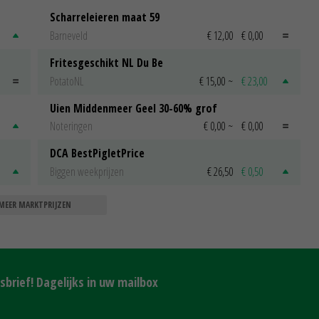
Scharreleieren maat 59
Barneveld
€ 12,00
€ 0,00
Fritesgeschikt NL Du Be
PotatoNL
€ 15,00
~
€ 23,00
Uien Middenmeer Geel 30-60% grof
Noteringen
€ 0,00
~
€ 0,00
DCA BestPigletPrice
Biggen weekprijzen
€ 26,50
€ 0,50
MEER MARKTPRIJZEN
brief! Dagelijks in uw mailbox