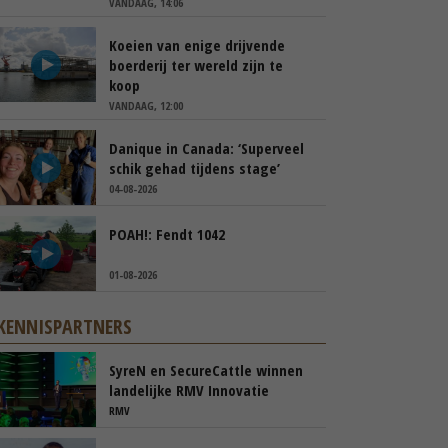
VANDAAG, 14:06
Koeien van enige drijvende
boerderij ter wereld zijn te
koop
VANDAAG, 12:00
Danique in Canada: ‘Superveel
schik gehad tijdens stage’
04-08-2026
POAH!: Fendt 1042
01-08-2026
KENNISPARTNERS
SyreN en SecureCattle winnen
landelijke RMV Innovatie
Awards
RMV