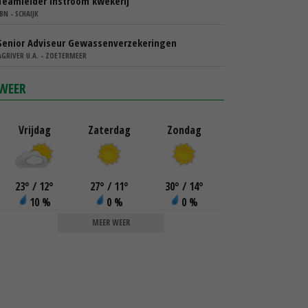
Teamleider instroom kwekerij
IBN - SCHAIJK
Senior Adviseur Gewassenverzekeringen
AGRIVER U.A. - ZOETERMEER
WEER
Vrijdag
Zaterdag
Zondag
23
°
/ 12
°
27
°
/ 11
°
30
°
/ 14
°
10 %
0 %
0 %
MEER WEER