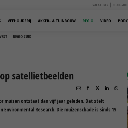
VACATURES
POAH-SHO
S
VEEHOUDERIJ
AKKER- & TUINBOUW
REGIO
VIDEO
PODC
WEST
REGIO ZUID
op satellietbeelden
or muizen ontstaat dan vijf jaar geleden. Dat stelt
 Environmental Research. Die muizenschade is sinds 19