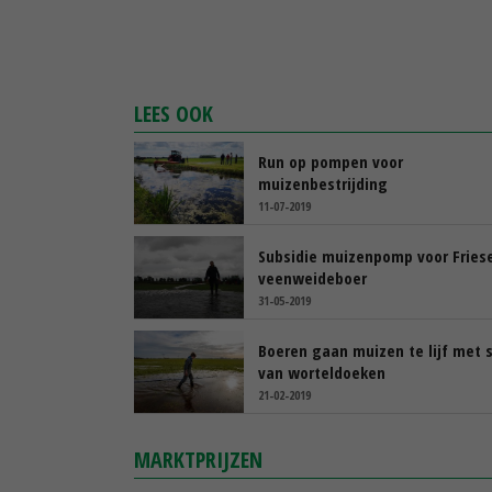
LEES OOK
Run op pompen voor
muizenbestrijding
11-07-2019
Subsidie muizenpomp voor Fries
veenweideboer
31-05-2019
Boeren gaan muizen te lijf met 
van worteldoeken
21-02-2019
MARKTPRIJZEN