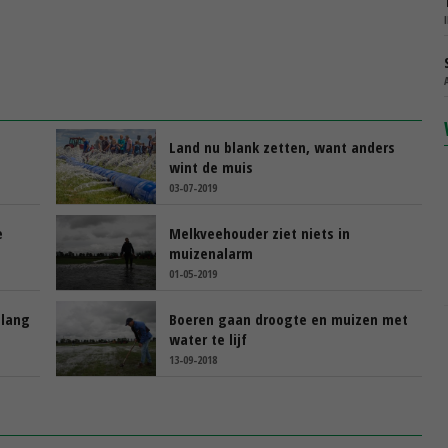
Land nu blank zetten, want anders
wint de muis
03-07-2019
e
Melkveehouder ziet niets in
muizenalarm
01-05-2019
slang
Boeren gaan droogte en muizen met
water te lijf
13-09-2018