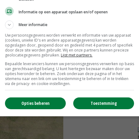
e in detail te zien. Hier valt op dat sommige percelen
Informatie op een apparaat opslaan en/of openen
elen vrijwel niet. De groene, niet-aangetaste percelen
Meer informatie
muizenplaag te bestrijden, ook wel inundatie genoemd.'
Uw persoonsgegevens worden verwerkt en informatie van uw apparaat
(cookies, unieke ID's en andere apparaatgegevens) kan worden
opgeslagen door, geopend door en gedeeld met 4 partners of specifiek
door deze site worden gebruikt. Wij en onze partners kunnen precieze
geolocatiegegevens gebruiken.
Lijst met partners.
Bepaalde leveranciers kunnen uw persoonsgegevens verwerken op basis
van gerechtvaardigd belang. U kunt hiertegen bezwaar maken door uw
opties hieronder te beheren. Zoek onderaan deze pagina of in het
sitemenu naar een link om uw toestemming te beheren of in te trekken
via de privacy- en cookie-instellingen.
Opties beheren
Toestemming