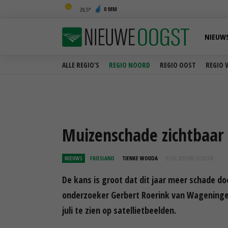
0 MM
20,5
NIEUW
ALLE REGIO'S
REGIO NOORD
REGIO OOST
REGIO 
Muizenschade zichtbaar 
NIEUWS
FRIESLAND
TIENKE WOUDA
25 JUL 2019 OM 13:52
UUR
De kans is groot dat dit jaar meer schade do
onderzoeker Gerbert Roerink van Wageningen
juli te zien op satellietbeelden.