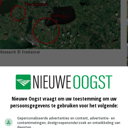
Research © Freelancer
eft vooral schade in en om Hommerts, Terzool, Indijk, Tjerkgaast en Follega.
lichte vlekken in het groene gras.
Nieuwe Oogst vraagt om uw toestemming om uw
persoonsgegevens te gebruiken voor het volgende:
 de graslandzode en vreten het gras kaal. Het
nd voor schade door muizen. Dronebeelden laten deze
Gepersonaliseerde advertenties en content, advertentie- en
contentmetingen, doelgroepenonderzoek en ontwikkeling van
ien', benadrukt Roerink.
diensten