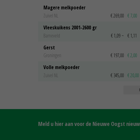
Magere melkpoeder
Zuivel NL
€ 269,00
€ 7,00
Vleeskuikens 2001-2600 gr
Barneveld
€ 1,09
~
€ 1,11
Gerst
Groningen
€ 197,00
€ 2,00
Volle melkpoeder
Zuivel NL
€ 345,00
€ 20,00
Meld u hier aan voor de Nieuwe Oogst nieuws