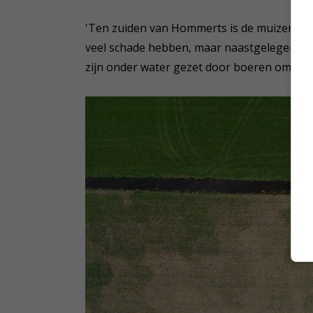
'Ten zuiden van Hommerts is de muizenschad
veel schade hebben, maar naastgelegen perc
zijn onder water gezet door boeren om de 