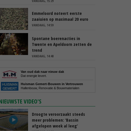
VANDAAG, 15:29
Emmeloord noteert eerste
zaaiuien op maximaal 20 euro
VANDAAG, 14:59
Spontane boerenacties in
Twente en Apeldoorn zetten de
trend
VANDAAG, 14:48
Van oud dak naar nieuw dak
Dat energie levert.
Huisman Gemert-Bouwen in Vertrouwen
Hallenbouw, Renovatie & Bouwmaterialen
NIEUWSTE VIDEO'S
Droogte veroorzaakt steeds
meer problemen: ‘Bassin
afgelopen week al leeg’