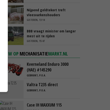
Nijpend geldtekort treft
vleesvarkenshouders
GISTEREN, 13:14
BBB vraagt minister om langer
mest uit te rijden
GISTEREN, 15:47
NIEUW OP
MECHANISATIE
MARKT.NL
Kverneland Enduro 3000
(HAE) #145290
GEBRUIKT, P.O.A.
Valtra T235 direct
GEBRUIKT, P.O.A.
Case IH MAXXUM 115