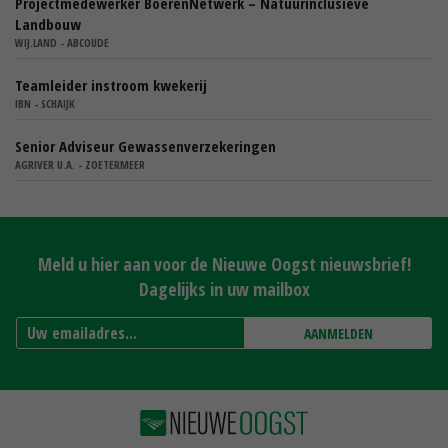
Projectmedewerker BoerenNetwerk – Natuurinclusieve
Landbouw
WIJ.LAND - ABCOUDE
Teamleider instroom kwekerij
IBN - SCHAIJK
Senior Adviseur Gewassenverzekeringen
AGRIVER U.A. - ZOETERMEER
Meld u hier aan voor de Nieuwe Oogst nieuwsbrief!
Dagelijks in uw mailbox
AANMELDEN