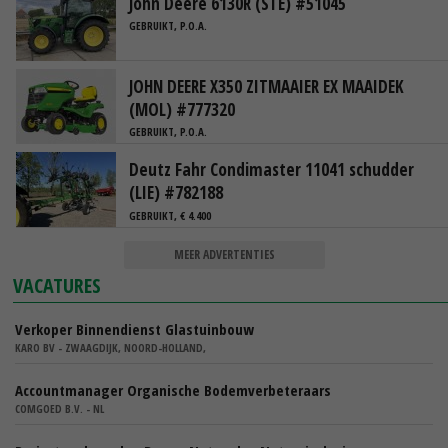
John Deere 6130R (STE) #51045
GEBRUIKT, P.O.A.
JOHN DEERE X350 ZITMAAIER EX MAAIDEK
(MOL) #777320
GEBRUIKT, P.O.A.
Deutz Fahr Condimaster 11041 schudder
(LIE) #782188
GEBRUIKT, € 4.400
MEER ADVERTENTIES
VACATURES
Verkoper Binnendienst Glastuinbouw
KARO BV - ZWAAGDIJK, NOORD-HOLLAND,
Accountmanager Organische Bodemverbeteraars
COMGOED B.V. - NL