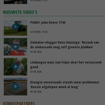
GISTEREN, 13:31
NIEUWSTE VIDEO'S
POAH!: John Deere 7730
GISTEREN, 10:00
Oekraïne-vlogger Kees Huizinga: ‘Bezoek van
de ambassade mag zelf groente plukken’
07-08-2026
Limburgse mais van Frijns doet het verrassend
goed
07-08-2026
Droogte veroorzaakt steeds meer problemen:
‘Bassin afgelopen week al leeg’
06-08-2026
KENNISPARTNERS