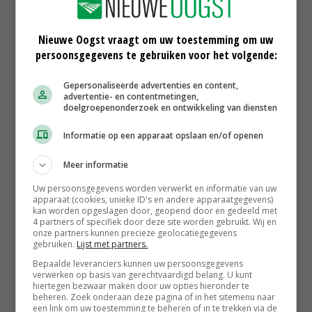
nut niet om als sector mee te gaan in ambitieuze
vergezichten. Hij verwijst naar de
gewasbeschermingvisies en -ambities die zijn
Nieuwe Oogst vraagt om uw toestemming om uw
uitgesproken door LTO en andere
persoonsgegevens te gebruiken voor het volgende:
belangenorganisaties. 'Op het gebied van
duurzame ontwikkelingen is al veel bereikt, maar
Gepersonaliseerde advertenties en content,
advertentie- en contentmetingen,
ook nog veel te doen. Maar hoe reëel is een
doelgroepenonderzoek en ontwikkeling van diensten
residuvrije teelt en waarom zou je dat willen
vastleggen?', vraagt Boonstra zich af. Niels
Informatie op een apparaat opslaan en/of openen
Louwaars vindt dat er niks mis is met een goede
ambitie. 'Iedereen kan zich vinden in het doel om
Meer informatie
minder chemie te gebruiken. Probleem is echter dat
Uw persoonsgegevens worden verwerkt en informatie van uw
media vaak alleen het einddoel van een visie
apparaat (cookies, unieke ID's en andere apparaatgegevens)
melden.' Namens LTO stelt Joris Baecke dat de
kan worden opgeslagen door, geopend door en gedeeld met
ambitie Plantgezondheid heel duidelijk uitgaat van
4 partners of specifiek door deze site worden gebruikt. Wij en
onze partners kunnen precieze geolocatiegegevens
doelen met voorwaarden. 'Wij zijn ambitieus, maar
gebruiken.
Lijst met partners.
hebben wel bouwstenen nodig en dus een
Bepaalde leveranciers kunnen uw persoonsgegevens
consequente overheid en een maatschappij die ons
verwerken op basis van gerechtvaardigd belang. U kunt
daarbij steunen. Dat willen we uitdragen.'
hiertegen bezwaar maken door uw opties hieronder te
beheren. Zoek onderaan deze pagina of in het sitemenu naar
een link om uw toestemming te beheren of in te trekken via de