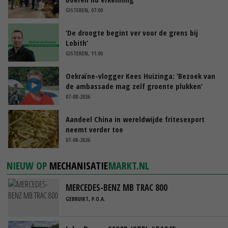
GISTEREN, 07:00
‘De droogte begint ver voor de grens bij
Lobith’
GISTEREN, 11:00
Oekraïne-vlogger Kees Huizinga: ‘Bezoek van
de ambassade mag zelf groente plukken’
07-08-2026
Aandeel China in wereldwijde fritesexport
neemt verder toe
07-08-2026
NIEUW OP
MECHANISATIE
MARKT.NL
MERCEDES-BENZ MB TRAC 800
GEBRUIKT, P.O.A.