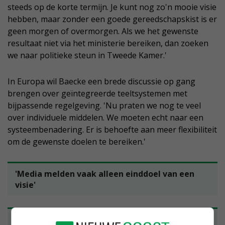
steeds op de korte termijn. Je kunt nog zo'n mooie visie
hebben, maar zonder een goede gereedschapskist is er
geen morgen of overmorgen. Als we het gewenste
resultaat niet via het ministerie bereiken, dan zoeken
we naar politieke steun in Tweede Kamer.'
In Europa wil Baecke een brede discussie op gang
brengen over geïntegreerde teeltsystemen met
bijpassende regelgeving. 'Nu praten we nog te veel
over individuele middelen. We moeten echt naar een
systeembenadering. Er is behoefte aan meer flexibiliteit
om de gewenste doelen te bereiken.'
'Media melden vaak alleen einddoel van een
visie'
Lobbyist Hinse Boonstra van Bayer begrijpt het