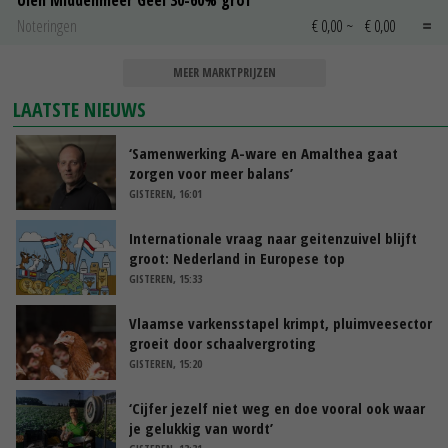
Uien Middenmeer Geel 30-60% grof
Noteringen
€ 0,00
~
€ 0,00
MEER MARKTPRIJZEN
LAATSTE NIEUWS
‘Samenwerking A-ware en Amalthea gaat
zorgen voor meer balans’
GISTEREN, 16:01
Internationale vraag naar geitenzuivel blijft
groot: Nederland in Europese top
GISTEREN, 15:33
Vlaamse varkensstapel krimpt, pluimveesector
groeit door schaalvergroting
GISTEREN, 15:20
‘Cijfer jezelf niet weg en doe vooral ook waar
je gelukkig van wordt’