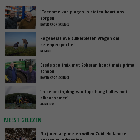
'Toename van plagen in bieten baart ons
zorgen'
BAYER CROP SCIENCE
Regeneratieve suikerbieten vragen om
ketenperspectief
REGENL
Brede spuitmix met Soberan houdt mais prima
schoon
BAYER CROP SCIENCE
‘In de bestrijding van trips hangt alles met
elkaar samen’
AGRIFIRM
MEEST GELEZEN
Na jarenlang meten willen Zuid-Hollandse
boeren nu erkenning