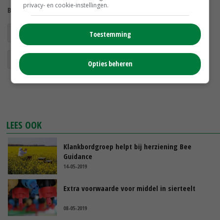
privacy- en cookie-instellingen.
Bekijk meer over:
gewasbeschermingsmiddelen
Bayer
Toestemming
middelentoelating
Opties beheren
LEES OOK
Klankbordgroep helpt bij herziening Bee
Guidance
14-05-2019
Extra voorwaarde voor middel in sierteelt
08-05-2019