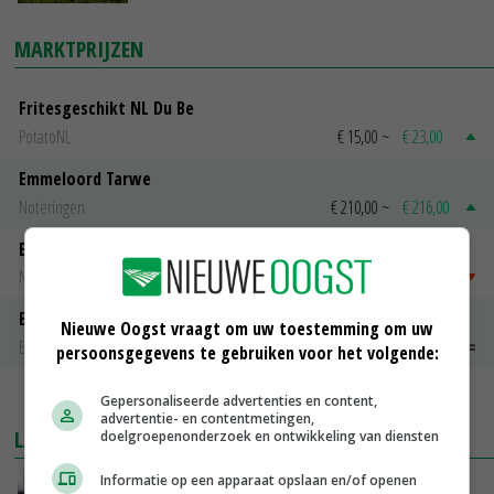
MARKTPRIJZEN
Fritesgeschikt NL Du Be
PotatoNL
€ 15,00
~
€ 23,00
Emmeloord Tarwe
Noteringen
€ 210,00
~
€ 216,00
Emmeloord Schaaltjespeen
Noteringen
€ 5,00
~
€ 20,00
Bintje A 28/35
Nieuwe Oogst vraagt om uw toestemming om uw
Bintje Info
€ 48,00
~
€ 52,00
persoonsgegevens te gebruiken voor het volgende:
MEER MARKTPRIJZEN
Gepersonaliseerde advertenties en content,
advertentie- en contentmetingen,
LAATSTE NIEUWS
doelgroepenonderzoek en ontwikkeling van diensten
Informatie op een apparaat opslaan en/of openen
Gemiddelde Europese melkprijs daalt licht in