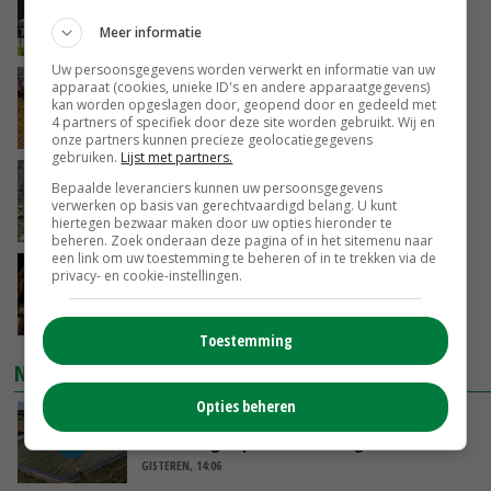
juni
Meer informatie
GISTEREN, 17:04
Uw persoonsgegevens worden verwerkt en informatie van uw
Frans onderzoekcentrum bestrijkt hele
apparaat (cookies, unieke ID's en andere apparaatgegevens)
kan worden opgeslagen door, geopend door en gedeeld met
varkensvleesketen
4 partners of specifiek door deze site worden gebruikt. Wij en
GISTEREN, 15:29
onze partners kunnen precieze geolocatiegegevens
gebruiken.
Lijst met partners.
Emmeloord noteert eerste zaaiuien op
Bepaalde leveranciers kunnen uw persoonsgegevens
maximaal 20 euro
verwerken op basis van gerechtvaardigd belang. U kunt
hiertegen bezwaar maken door uw opties hieronder te
GISTEREN, 14:59
beheren. Zoek onderaan deze pagina of in het sitemenu naar
een link om uw toestemming te beheren of in te trekken via de
Spontane boerenacties in Twente en
privacy- en cookie-instellingen.
Apeldoorn zetten de trend
GISTEREN, 14:48
Toestemming
NIEUWSTE VIDEO'S
Opties beheren
Droogte veroorzaakt steeds meer problemen:
‘Bassin afgelopen week al leeg’
GISTEREN, 14:06