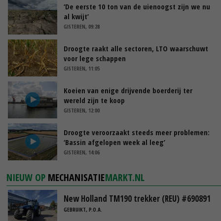
‘De eerste 10 ton van de uienoogst zijn we nu
al kwijt’
GISTEREN, 09:28
Droogte raakt alle sectoren, LTO waarschuwt
voor lege schappen
GISTEREN, 11:05
Koeien van enige drijvende boerderij ter
wereld zijn te koop
GISTEREN, 12:00
Droogte veroorzaakt steeds meer problemen:
‘Bassin afgelopen week al leeg’
GISTEREN, 14:06
NIEUW OP
MECHANISATIE
MARKT.NL
New Holland TM190 trekker (REU) #690891
GEBRUIKT, P.O.A.