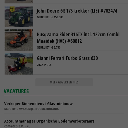
John Deere 6R 175 trekker (LIE) #782474
GEBRUIKT, € 153.500
Husqvarna Rider 316TX incl. 122cm Combi
Maaidek (HAE) #60812
GEBRUIKT, € 5.750
Gianni Ferrari Turbo Grass 630
2022, P.O.A.
MEER ADVERTENTIES
VACATURES
Verkoper Binnendienst Glastuinbouw
KARO BV - ZWAAGDIJK, NOORD-HOLLAND,
Accountmanager Organische Bodemverbeteraars
COMGOED B.V. - NL