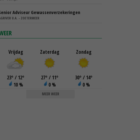
Senior Adviseur Gewassenverzekeringen
AGRIVER U.A. - ZOETERMEER
WEER
Vrijdag
Zaterdag
Zondag
23
°
/ 12
°
27
°
/ 11
°
30
°
/ 14
°
10 %
0 %
0 %
MEER WEER