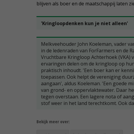
blijven als boer en de maatschappij laten z
'Kringloopdenken kun je niet alleen'
Melkveehouder John Koeleman, vader van dr
in de ledenraden van ForFarmers en de R
Vruchtbare Kringloop Achterhoek (VKA) 
ervaringen delen om de kringloop op hun b
praktisch inhoudt. 'Een boer kan er kennis
toepassen. Ook helpt de vereniging duu
aangaan', aldus Koeleman. 'Een goede min
van grond- en oppervlaktewater. Daar he
tegen overstaan. Een lagere nota of aan
stof weer in het land terechtkomt. Ook dat
Bekijk meer over: