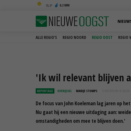
0,2 MM
15,3
NIEUW
ALLE REGIO'S
REGIO NOORD
REGIO OOST
REGIO 
'Ik wil relevant blijven a
REPORTAGE
OVERIJSSEL
MARIJE STOMPS
17 APR 2019 OM 10:16
UUR
De focus van John Koeleman lag jaren op het e
Nu gaat hij een nieuwe uitdaging aan: weideg
omstandigheden om mee te blijven doen.'