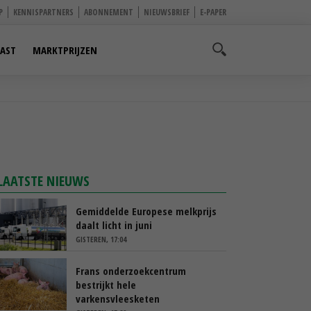
P
KENNISPARTNERS
ABONNEMENT
NIEUWSBRIEF
E-PAPER
AST
MARKTPRIJZEN
LAATSTE NIEUWS
Gemiddelde Europese melkprijs
daalt licht in juni
GISTEREN, 17:04
Frans onderzoekcentrum
bestrijkt hele
varkensvleesketen