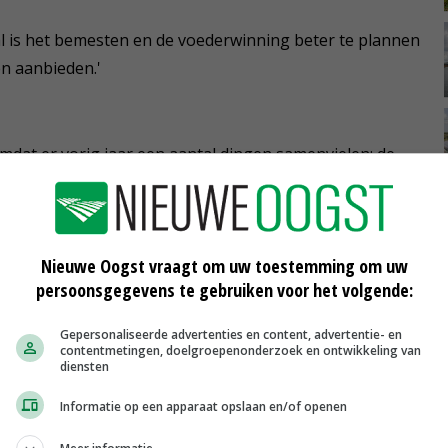
al is het bemesten en de voederwinning beter te plannen
en aanbieden.'
dat er vorig jaar een aantal dingen samenvielen: de
e naar buiten, het Deltaplan Biodiversiteitsherstel werd
ouwbeleid (GLB) wordt hervormd en FrieslandCampina
Nieuwe Oogst vraagt om uw toestemming om uw
persoonsgegevens te gebruiken voor het volgende:
ljaar. Kringlooplandbouw en klimaat- en milieudoelen
nssteun zoals we die kennen verandert en er wordt
Gepersonaliseerde advertenties en content, advertentie- en
De maatschappelijke opinie speelt ook een rol.'
contentmetingen, doelgroepenonderzoek en ontwikkeling van
diensten
n reden om de koeien naar buiten te doen. 'Nee, daar
Informatie op een apparaat opslaan en/of openen
heb door studenten van Van Hall Larenstein door laten