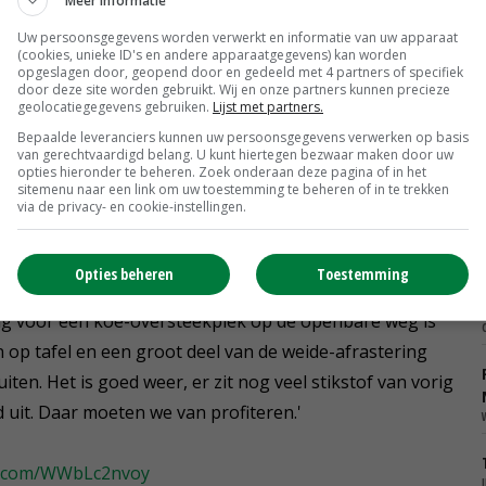
Meer informatie
roductie door meer melkingen, rendabel zou zijn. Dat
Uw persoonsgegevens worden verwerkt en informatie van uw apparaat
n gaan houden, de stal uitbreiden en extra grond
(cookies, unieke ID's en andere apparaatgegevens) kan worden
opgeslagen door, geopend door en gedeeld met 4 partners of specifiek
door deze site worden gebruikt. Wij en onze partners kunnen precieze
geolocatiegegevens gebruiken.
Lijst met partners.
Bepaalde leveranciers kunnen uw persoonsgegevens verwerken op basis
van gerechtvaardigd belang. U kunt hiertegen bezwaar maken door uw
oor de koeien te gaan weiden, zonder grote investeringen
opties hieronder te beheren. Zoek onderaan deze pagina of in het
sitemenu naar een link om uw toestemming te beheren of in te trekken
depremie en de PlanetProof-toeslag. Of het
via de privacy- en cookie-instellingen.
dt, hangt af van de technische resultaten. Voldoende vers
ren moeten we nog leren.'
Opties beheren
Toestemming
ng voor een koe-oversteekplek op de openbare weg is
 op tafel en een groot deel van de weide-afrastering
iten. Het is goed weer, er zit nog veel stikstof van vorig
d uit. Daar moeten we van profiteren.'
er.com/WWbLc2nvoy