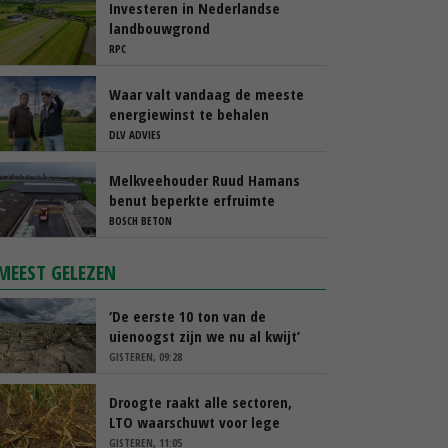
Investeren in Nederlandse
landbouwgrond
RPC
Waar valt vandaag de meeste
energiewinst te behalen
DLV ADVIES
Melkveehouder Ruud Hamans
benut beperkte erfruimte
efficiënt met compacte
BOSCH BETON
sleufsilo’s
MEEST GELEZEN
‘De eerste 10 ton van de
uienoogst zijn we nu al kwijt’
GISTEREN, 09:28
Droogte raakt alle sectoren,
LTO waarschuwt voor lege
schappen
GISTEREN, 11:05