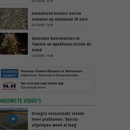
GISTEREN, 15:29
Emmeloord noteert eerste
zaaiuien op maximaal 20 euro
GISTEREN, 14:59
Spontane boerenacties in
Twente en Apeldoorn zetten de
trend
GISTEREN, 14:48
Huisman Gemert-Bouwen in Vertrouwen
Hallenbouw, Renovatie & Bouwmaterialen
Van oud dak naar nieuw dak
Dat energie levert.
NIEUWSTE VIDEO'S
Droogte veroorzaakt steeds
meer problemen: ‘Bassin
afgelopen week al leeg’