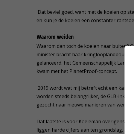
'Dat beviel goed, want met de koeien op st
en kun je de koeien een constanter rantso
Waarom weiden
Waarom dan toch de koeien naar buiten? Om
minister bracht haar kringlooplandbouwvisi
gelanceerd, het Gemeenschappelijk Landb
kwam met het PlanetProof-concept.
'2019 wordt wat mij betreft echt een kante
worden steeds belangrijker, de GLB-inkome
gezocht naar nieuwe manieren van werken. 
Dat laatste is voor Koeleman overigens gee
liggen harde cijfers aan ten grondslag. Ik 