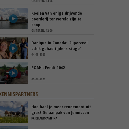
GISTEREN, 14:06
Koeien van enige drijvende
boerderij ter wereld zijn te
koop
GISTEREN, 12:00
Danique in Canada: ‘Superveel
schik gehad tijdens stage’
04-08-2026
POAH!: Fendt 1042
01-08-2026
KENNISPARTNERS
Hoe haal je meer rendement uit
gras? De aanpak van Jennissen
FRIESLANDCAMPINA