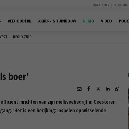
VACATURES
POAH-SHO
S
VEEHOUDERIJ
AKKER- & TUINBOUW
REGIO
VIDEO
PODC
WEST
REGIO ZUID
ls boer'
fficiënt inrichten van zijn melkveebedrijf in Geesteren.
ang. 'Het is een herijking: inspelen op wisselende