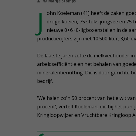
© Marije Stomps
J
ohn Koeleman (41) heeft de zaken goed
droge koeien, 75 stuks jongvee en 75 he
nieuwe 0+6+0-ligboxenstal en in de aan
productiecijfers zijn met 10.500 liter, 3,60 e
De laatste jaren zette de melkveehouder in
arbeidsefficiëntie en het behalen van goede
mineralenbenutting. Die is door gerichte
bedrijf.
'We halen zo'n 50 procent van het eiwit van 
procent', vertelt Koeleman, die bij het puntj
Kringloopwijzer en Vruchtbare Kringloop A