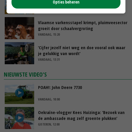
Opties beheren
groot: Nederland in Europese top
VANDAAG, 15:33
Vlaamse varkensstapel krimpt, pluimveesector
groeit door schaalvergroting
VANDAAG, 15:20
‘Cijfer jezelf niet weg en doe vooral ook waar
je gelukkig van wordt’
VANDAAG, 13:31
NIEUWSTE VIDEO'S
POAH!: John Deere 7730
VANDAAG, 10:00
Oekraïne-vlogger Kees Huizinga: ‘Bezoek van
de ambassade mag zelf groente plukken’
GISTEREN, 12:00