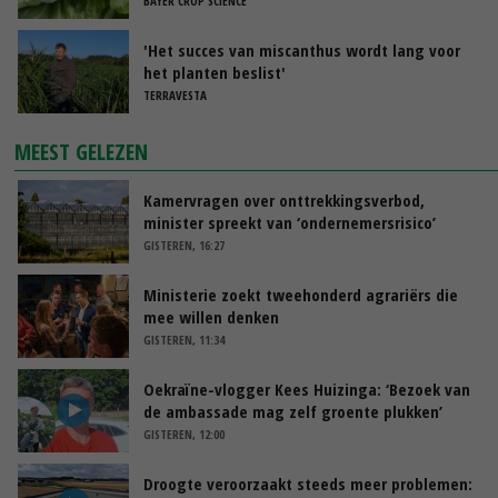
BAYER CROP SCIENCE
'Het succes van miscanthus wordt lang voor
het planten beslist'
TERRAVESTA
MEEST GELEZEN
Kamervragen over onttrekkingsverbod,
minister spreekt van ‘ondernemersrisico’
GISTEREN, 16:27
Ministerie zoekt tweehonderd agrariërs die
mee willen denken
GISTEREN, 11:34
Oekraïne-vlogger Kees Huizinga: ‘Bezoek van
de ambassade mag zelf groente plukken’
GISTEREN, 12:00
Droogte veroorzaakt steeds meer problemen: