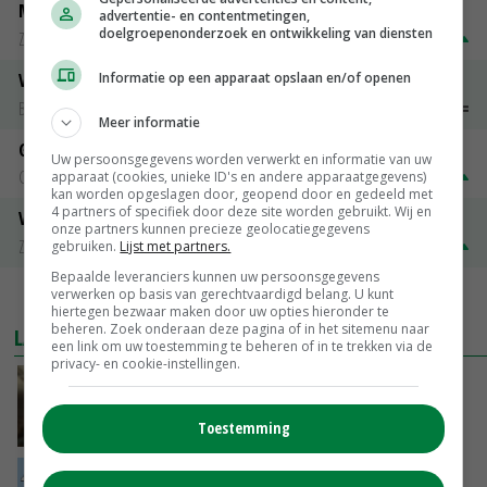
Magere melkpoeder
advertentie- en contentmetingen,
doelgroepenonderzoek en ontwikkeling van diensten
Zuivel NL
€ 269,00
€ 7,00
Informatie op een apparaat opslaan en/of openen
Vleeskuikens 2001-2600 gr
Barneveld
€ 1,09
~
€ 1,11
Meer informatie
Gerst
Uw persoonsgegevens worden verwerkt en informatie van uw
Groningen
€ 197,00
€ 2,00
apparaat (cookies, unieke ID's en andere apparaatgegevens)
kan worden opgeslagen door, geopend door en gedeeld met
4 partners of specifiek door deze site worden gebruikt. Wij en
Volle melkpoeder
onze partners kunnen precieze geolocatiegegevens
Zuivel NL
€ 345,00
€ 20,00
gebruiken.
Lijst met partners.
Bepaalde leveranciers kunnen uw persoonsgegevens
verwerken op basis van gerechtvaardigd belang. U kunt
MEER MARKTPRIJZEN
hiertegen bezwaar maken door uw opties hieronder te
beheren. Zoek onderaan deze pagina of in het sitemenu naar
LAATSTE NIEUWS
een link om uw toestemming te beheren of in te trekken via de
privacy- en cookie-instellingen.
‘Samenwerking A-ware en Amalthea gaat
zorgen voor meer balans’
Toestemming
VANDAAG, 16:01
Internationale vraag naar geitenzuivel blijft