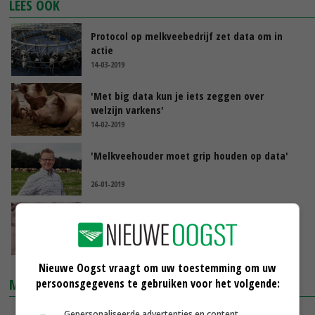
LEES OOK
Protocol op melkveebedrijf zet data om in
actie
14-03-2019
'Met big data kun je iets zeggen over
welzijn varkens'
14-02-2019
'Melkveehouder moet grip houden op data'
26-01-2019
Data zorgen voor revolutie in
varkenshouderij
19-01-2019
Nieuwe Oogst vraagt om uw toestemming om uw
MARKTPRIJZEN
persoonsgegevens te gebruiken voor het volgende:
Gepersonaliseerde advertenties en content,