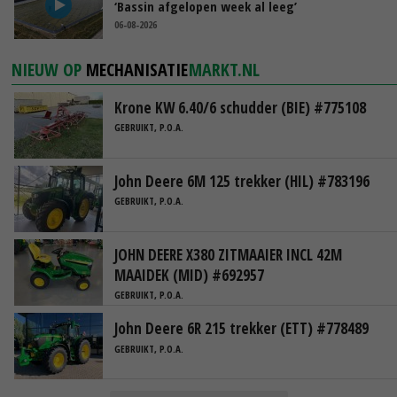
‘Bassin afgelopen week al leeg’
06-08-2026
NIEUW OP
MECHANISATIE
MARKT.NL
Krone KW 6.40/6 schudder (BIE) #775108
GEBRUIKT, P.O.A.
John Deere 6M 125 trekker (HIL) #783196
GEBRUIKT, P.O.A.
JOHN DEERE X380 ZITMAAIER INCL 42M
MAAIDEK (MID) #692957
GEBRUIKT, P.O.A.
John Deere 6R 215 trekker (ETT) #778489
GEBRUIKT, P.O.A.