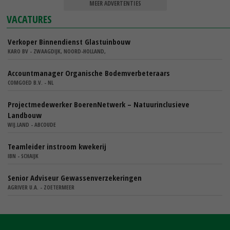
MEER ADVERTENTIES
VACATURES
Verkoper Binnendienst Glastuinbouw
KARO BV - ZWAAGDIJK, NOORD-HOLLAND,
Accountmanager Organische Bodemverbeteraars
COMGOED B.V. - NL
Projectmedewerker BoerenNetwerk – Natuurinclusieve
Landbouw
WIJ.LAND - ABCOUDE
Teamleider instroom kwekerij
IBN - SCHAIJK
Senior Adviseur Gewassenverzekeringen
AGRIVER U.A. - ZOETERMEER