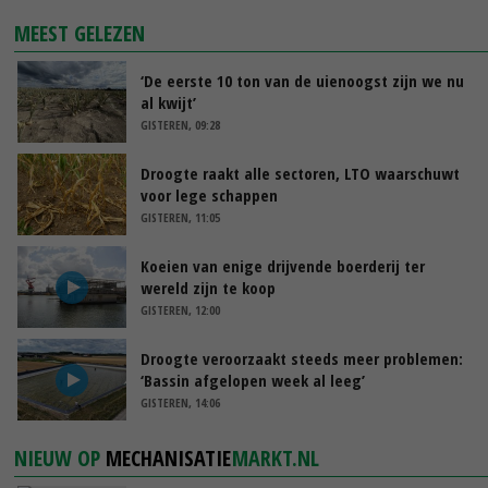
MEEST GELEZEN
‘De eerste 10 ton van de uienoogst zijn we nu
al kwijt’
GISTEREN, 09:28
Droogte raakt alle sectoren, LTO waarschuwt
voor lege schappen
GISTEREN, 11:05
Koeien van enige drijvende boerderij ter
wereld zijn te koop
GISTEREN, 12:00
Droogte veroorzaakt steeds meer problemen:
‘Bassin afgelopen week al leeg’
GISTEREN, 14:06
NIEUW OP
MECHANISATIE
MARKT.NL