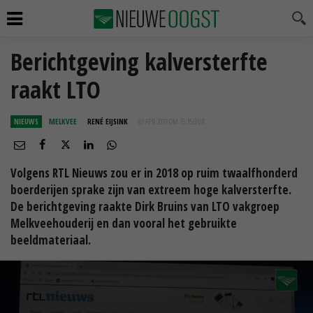
Berichtgeving kalversterfte
raakt LTO
NIEUWS
MELKVEE
RENÉ EIJSINK
03 APR 2019 OM 15:15
UUR
Volgens RTL Nieuws zou er in 2018 op ruim twaalfhonderd
boerderijen sprake zijn van extreem hoge kalversterfte.
De berichtgeving raakte Dirk Bruins van LTO vakgroep
Melkveehouderij en dan vooral het gebruikte
beeldmateriaal.