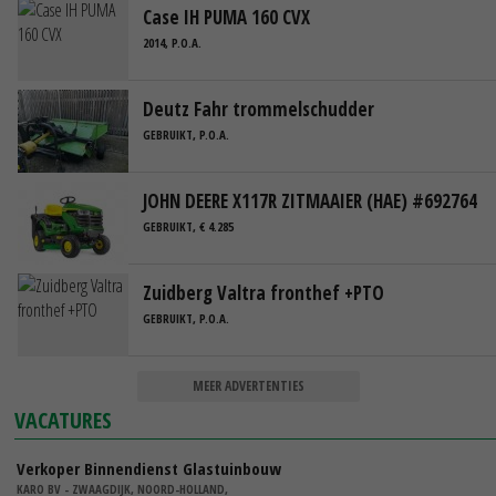
Case IH PUMA 160 CVX
2014, P.O.A.
Deutz Fahr trommelschudder
GEBRUIKT, P.O.A.
JOHN DEERE X117R ZITMAAIER (HAE) #692764
GEBRUIKT, € 4.285
Zuidberg Valtra fronthef +PTO
GEBRUIKT, P.O.A.
MEER ADVERTENTIES
VACATURES
Verkoper Binnendienst Glastuinbouw
KARO BV - ZWAAGDIJK, NOORD-HOLLAND,