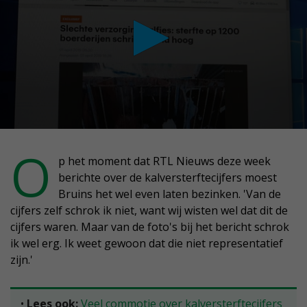
conds
O
p het moment dat RTL Nieuws deze week
berichte over de kalversterftecijfers moest
nutes,
Bruins het wel even laten bezinken. 'Van de
conds
cijfers zelf schrok ik niet, want wij wisten wel dat dit de
cijfers waren. Maar van de foto's bij het bericht schrok
ik wel erg. Ik weet gewoon dat die niet representatief
zijn.'
•
Lees ook:
Veel commotie over kalversterftecijfers