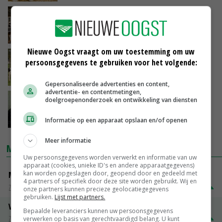
Vleeskalversector start nieuw project
28-03-2019
Nieuwe Oogst vraagt om uw toestemming om uw
Eko-Holland overweegt afzet biologisch
persoonsgegevens te gebruiken voor het volgende:
rundvlees
23-01-2019
Gepersonaliseerde advertenties en content,
advertentie- en contentmetingen,
Schouten roemt Kalf Volg Systeem
doelgroepenonderzoek en ontwikkeling van diensten
Informatie op een apparaat opslaan en/of openen
14-12-2018
Meer informatie
MARKTPRIJZEN
Uw persoonsgegevens worden verwerkt en informatie van uw
apparaat (cookies, unieke ID's en andere apparaatgegevens)
kan worden opgeslagen door, geopend door en gedeeld met
Magere melkpoeder
4 partners of specifiek door deze site worden gebruikt. Wij en
Zuivel weekprijzen
€ 269,00
€ 7,00
onze partners kunnen precieze geolocatiegegevens
gebruiken.
Lijst met partners.
Volle melkpoeder
Bepaalde leveranciers kunnen uw persoonsgegevens
Zuivel weekprijzen
€ 345,00
€ 20,00
verwerken op basis van gerechtvaardigd belang. U kunt