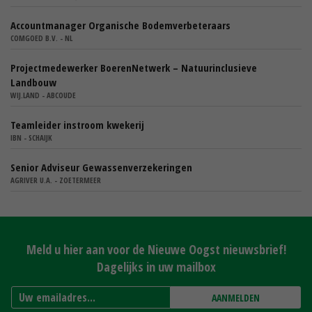
Accountmanager Organische Bodemverbeteraars
COMGOED B.V. - NL
Projectmedewerker BoerenNetwerk – Natuurinclusieve
Landbouw
WIJ.LAND - ABCOUDE
Teamleider instroom kwekerij
IBN - SCHAIJK
Senior Adviseur Gewassenverzekeringen
AGRIVER U.A. - ZOETERMEER
Meld u hier aan voor de Nieuwe Oogst nieuwsbrief!
Dagelijks in uw mailbox
AANMELDEN