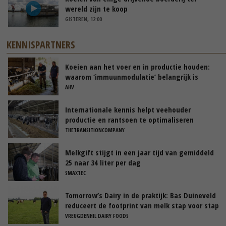
wereld zijn te koop
GISTEREN, 12:00
KENNISPARTNERS
Koeien aan het voer en in productie houden:
waarom ‘immuunmodulatie’ belangrijk is
tijdens de transitieperiode
AHV
Internationale kennis helpt veehouder
productie en rantsoen te optimaliseren
THETRANSITIONCOMPANY
Melkgift stijgt in een jaar tijd van gemiddeld
25 naar 34 liter per dag
SMAXTEC
Tomorrow’s Dairy in de praktijk: Bas Duineveld
reduceert de footprint van melk stap voor stap
VREUGDENHIL DAIRY FOODS