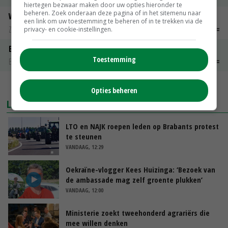
hiertegen bezwaar maken door uw opties hieronder te
beheren. Zoek onderaan deze pagina of in het sitemenu naar
Weipoeder
een link om uw toestemming te beheren of in te trekken via de
Zuivel weekprijzen
€ 134,00
€ 0,00
privacy- en cookie-instellingen.
Boeren Gouda 12 kg
Toestemming
Boerenkaas
€ 6,05
€ 0,00
MEER MARKTPRIJZEN
Opties beheren
LAATSTE NIEUWS
LTO en NAJK roepen leden op Brabants protest
te steunen
VANDAAG, 12:29
Oekraïne-vlogger Kees Huizinga: ‘Bezoek van
de ambassade mag zelf groente plukken’
VANDAAG, 12:00
Ministerie zoekt tweehonderd agrariërs die
mee willen denken