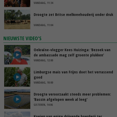
VANDAAG, 11:34
Droogte zet Britse melkveehouderij onder druk
VANDAAG, 11:04
NIEUWSTE VIDEO'S
Oekraïne-vlogger Kees Huizinga: ‘Bezoek van
de ambassade mag zelf groente plukken’
VANDAAG, 12:00
Limburgse mais van Frijns doet het verrassend
goed
VANDAAG, 10:00
Droogte veroorzaakt steeds meer problemen:
‘Bassin afgelopen week al leeg’
GISTEREN, 14:06
Koeien van enige drijvende boerderij ter