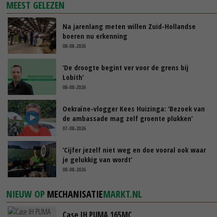
MEEST GELEZEN
Na jarenlang meten willen Zuid-Hollandse
boeren nu erkenning
08-08-2026
‘De droogte begint ver voor de grens bij
Lobith’
08-08-2026
Oekraïne-vlogger Kees Huizinga: ‘Bezoek van
de ambassade mag zelf groente plukken’
07-08-2026
‘Cijfer jezelf niet weg en doe vooral ook waar
je gelukkig van wordt’
08-08-2026
NIEUW OP
MECHANISATIE
MARKT.NL
Case IH PUMA 165MC