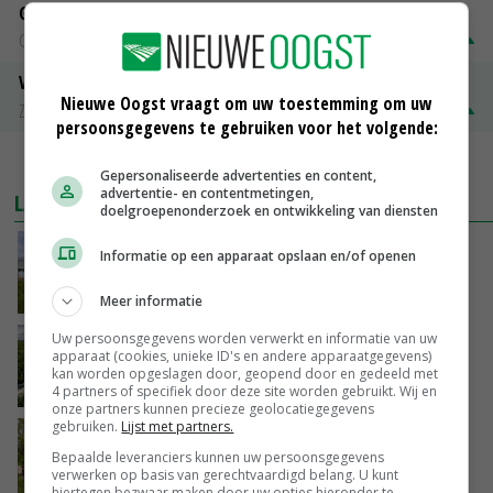
Gerst
Groningen
€ 197,00
€ 2,00
Volle melkpoeder
Nieuwe Oogst vraagt om uw toestemming om uw
Zuivel NL
€ 345,00
€ 20,00
persoonsgegevens te gebruiken voor het volgende:
MEER MARKTPRIJZEN
Gepersonaliseerde advertenties en content,
advertentie- en contentmetingen,
LAATSTE NIEUWS
doelgroepenonderzoek en ontwikkeling van diensten
Delfland onderzoekt mogelijkheden om
Informatie op een apparaat opslaan en/of openen
glastuinders toch water te geven
VANDAAG, 12:23
Meer informatie
Uw persoonsgegevens worden verwerkt en informatie van uw
‘Iedere keer wil je het beter doen’
apparaat (cookies, unieke ID's en andere apparaatgegevens)
kan worden opgeslagen door, geopend door en gedeeld met
VANDAAG, 10:03
4 partners of specifiek door deze site worden gebruikt. Wij en
onze partners kunnen precieze geolocatiegegevens
gebruiken.
Lijst met partners.
Hoeve Schaffersberg: basis voor vindingrijke
Bepaalde leveranciers kunnen uw persoonsgegevens
verbreders
verwerken op basis van gerechtvaardigd belang. U kunt
VANDAAG, 06:05
hiertegen bezwaar maken door uw opties hieronder te