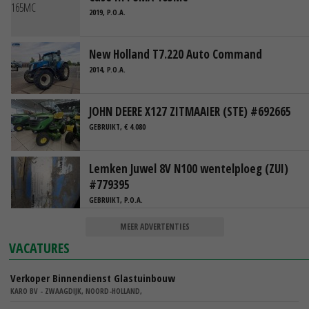
2019, P.O.A.
New Holland T7.220 Auto Command
2014, P.O.A.
JOHN DEERE X127 ZITMAAIER (STE) #692665
GEBRUIKT, € 4.080
Lemken Juwel 8V N100 wentelploeg (ZUI)
#779395
GEBRUIKT, P.O.A.
MEER ADVERTENTIES
VACATURES
Verkoper Binnendienst Glastuinbouw
KARO BV - ZWAAGDIJK, NOORD-HOLLAND,