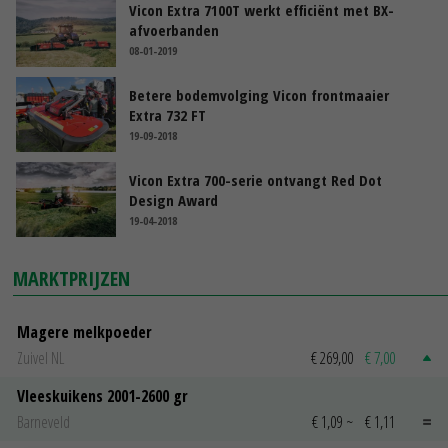
Vicon Extra 7100T werkt efficiënt met BX-
afvoerbanden
08-01-2019
Betere bodemvolging Vicon frontmaaier
Extra 732 FT
19-09-2018
Vicon Extra 700-serie ontvangt Red Dot
Design Award
19-04-2018
MARKTPRIJZEN
Magere melkpoeder
Zuivel NL
€ 269,00
€ 7,00
Vleeskuikens 2001-2600 gr
Barneveld
€ 1,09
~
€ 1,11