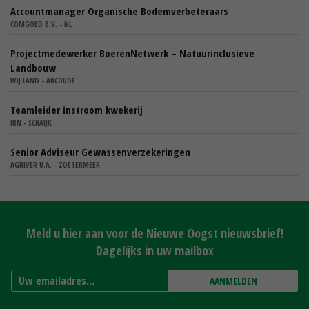
Accountmanager Organische Bodemverbeteraars
COMGOED B.V. - NL
Projectmedewerker BoerenNetwerk – Natuurinclusieve
Landbouw
WIJ.LAND - ABCOUDE
Teamleider instroom kwekerij
IBN - SCHAIJK
Senior Adviseur Gewassenverzekeringen
AGRIVER U.A. - ZOETERMEER
Meld u hier aan voor de Nieuwe Oogst nieuwsbrief!
Dagelijks in uw mailbox
AANMELDEN