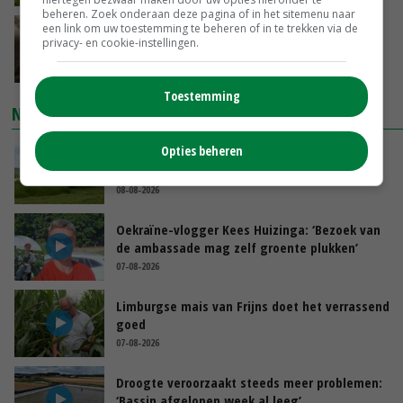
beheren. Zoek onderaan deze pagina of in het sitemenu naar
een link om uw toestemming te beheren of in te trekken via de
‘Samenwerking A-ware en Amalthea gaat
privacy- en cookie-instellingen.
zorgen voor meer balans’
08-08-2026
Toestemming
NIEUWSTE VIDEO'S
Opties beheren
POAH!: John Deere 7730
08-08-2026
Oekraïne-vlogger Kees Huizinga: ‘Bezoek van
de ambassade mag zelf groente plukken’
07-08-2026
Limburgse mais van Frijns doet het verrassend
goed
07-08-2026
Droogte veroorzaakt steeds meer problemen:
‘Bassin afgelopen week al leeg’