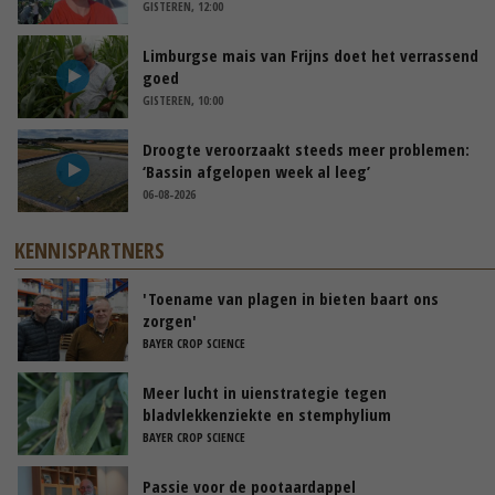
GISTEREN, 12:00
Limburgse mais van Frijns doet het verrassend
goed
GISTEREN, 10:00
Droogte veroorzaakt steeds meer problemen:
‘Bassin afgelopen week al leeg’
06-08-2026
KENNISPARTNERS
'Toename van plagen in bieten baart ons
zorgen'
BAYER CROP SCIENCE
Meer lucht in uienstrategie tegen
bladvlekkenziekte en stemphylium
BAYER CROP SCIENCE
Passie voor de pootaardappel