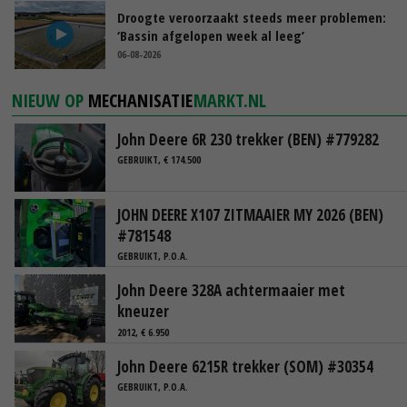
Droogte veroorzaakt steeds meer problemen:
‘Bassin afgelopen week al leeg’
06-08-2026
NIEUW OP
MECHANISATIE
MARKT.NL
John Deere 6R 230 trekker (BEN) #779282
GEBRUIKT, € 174.500
JOHN DEERE X107 ZITMAAIER MY 2026 (BEN)
#781548
GEBRUIKT, P.O.A.
John Deere 328A achtermaaier met
kneuzer
2012, € 6.950
John Deere 6215R trekker (SOM) #30354
GEBRUIKT, P.O.A.