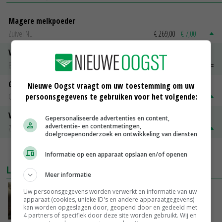
Magere melkpoeder
Zuivel NL
€ 269,00
€ 7,00
Vleeskuikens 2001-2600 gr
Barneveld
€ 1,09
~
€ 1,11
Gerst
Nieuwe Oogst vraagt om uw toestemming om uw
persoonsgegevens te gebruiken voor het volgende:
Groningen
€ 197,00
€ 2,00
Volle melkpoeder
Gepersonaliseerde advertenties en content,
advertentie- en contentmetingen,
Zuivel NL
€ 345,00
€ 20,00
doelgroepenonderzoek en ontwikkeling van diensten
MEER MARKTPRIJZEN
Informatie op een apparaat opslaan en/of openen
LAATSTE NIEUWS
Meer informatie
‘Samenwerking A-ware en Amalthea gaat
Uw persoonsgegevens worden verwerkt en informatie van uw
apparaat (cookies, unieke ID's en andere apparaatgegevens)
zorgen voor meer balans’
kan worden opgeslagen door, geopend door en gedeeld met
VANDAAG, 16:01
4 partners of specifiek door deze site worden gebruikt. Wij en