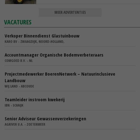
MEER ADVERTENTIES
VACATURES
Verkoper Binnendienst Glastuinbouw
KARO BV - ZWAAGDIJK, NOORD-HOLLAND,
Accountmanager Organische Bodemverbeteraars
COMGOED B.V. - NL
Projectmedewerker BoerenNetwerk – Natuurinclusieve
Landbouw
WIJ.LAND - ABCOUDE
Teamleider instroom kwekerij
IBN - SCHAIJK
Senior Adviseur Gewassenverzekeringen
AGRIVER U.A. - ZOETERMEER