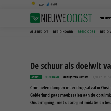
0 MM
10,5
NIEUW
ALLE REGIO'S
REGIO NOORD
REGIO OOST
REGIO 
De schuur als doelwit v
ANALYSE
GELDERLAND
MARTIJN VAN ROSSUM
31 JAN 2019 OM 12:4
Criminelen dumpen meer drugsafval in Oost-
Gelderland gaat meebetalen aan de opruimkos
Ondermijning, met daarbij intimidatie en bed