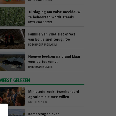
‘Uitdaging om valse meeldauw
te beheersen wordt steeds
groter’
BAYER CROP SCIENCE
Familie Van Vliet ziet effect
van bolus snel terug: ‘De
koeien gaan rustiger droog’
BOEHRINGER INGELHEIM
Nieuwe loodsen na brand klaar
voor de toekomst
HARDEMAN ISOLATIE
MEEST GELEZEN
Ministerie zoekt tweehonderd
agrariërs die mee willen
denken
GISTEREN, 11:34
Kamervragen over