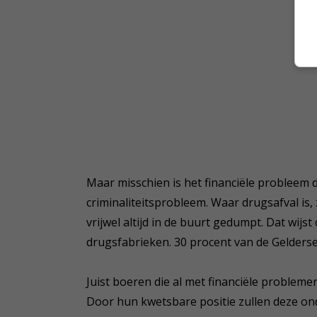
Maar misschien is het financiële probleem 
criminaliteitsprobleem. Waar drugsafval is, 
vrijwel altijd in de buurt gedumpt. Dat wi
drugsfabrieken. 30 procent van de Gelderse
Juist boeren die al met financiële problem
Door hun kwetsbare positie zullen deze o