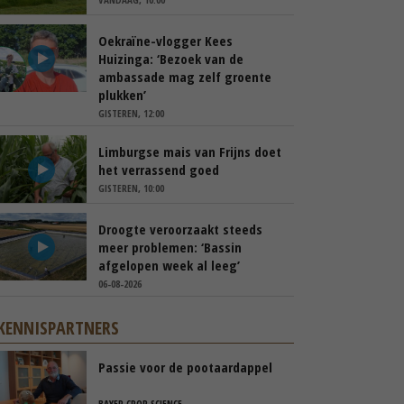
Oekraïne-vlogger Kees
Huizinga: ‘Bezoek van de
ambassade mag zelf groente
plukken’
GISTEREN, 12:00
Limburgse mais van Frijns doet
het verrassend goed
GISTEREN, 10:00
Droogte veroorzaakt steeds
meer problemen: ‘Bassin
afgelopen week al leeg’
06-08-2026
KENNISPARTNERS
Passie voor de pootaardappel
BAYER CROP SCIENCE