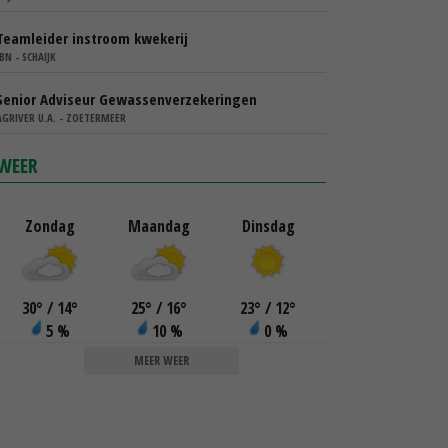
Teamleider instroom kwekerij
IBN - SCHAIJK
Senior Adviseur Gewassenverzekeringen
AGRIVER U.A. - ZOETERMEER
WEER
Zondag
Maandag
Dinsdag
30
°
/ 14
°
25
°
/ 16
°
23
°
/ 12
°
5 %
10 %
0 %
MEER WEER