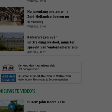
VANDAAG, 09:48
Na jarenlang meten willen
Zuid-Hollandse boeren nu
erkenning
VANDAAG, 07:00
Kamervragen over
onttrekkingsverbod, minister
spreekt van ‘ondernemersrisico’
GISTEREN, 16:27
Van oud dak naar nieuw dak
Dat energie levert.
Huisman Gemert-Bouwen in Vertrouwen
Hallenbouw, Renovatie & Bouwmaterialen
NIEUWSTE VIDEO'S
POAH!: John Deere 7730
VANDAAG, 10:00