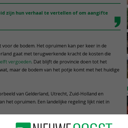
id zijn hun verhaal te vertellen of om aangifte
cht voor de bodem. Het opruimen kan per keer in de
erland gaat met terugwerkende kracht de kosten die
elft vergoeden
. Dat blijft de provincie doen tot het
eel wat, maar de bodem van het potje komt met het huidige
orbeeld van Gelderland, Utrecht, Zuid-Holland en
 het opruimen. Een landelijke regeling lijkt niet in
jlen op uw toetsenbord of door te swipen.