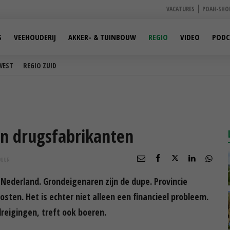
VACATURES
POAH-SHO
S
VEEHOUDERIJ
AKKER- & TUINBOUW
REGIO
VIDEO
PODC
WEST
REGIO ZUID
an drugsfabrikanten
0
UUR
Nederland. Grondeigenaren zijn de dupe. Provincie
ten. Het is echter niet alleen een financieel probleem.
reigingen, treft ook boeren.