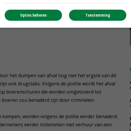
Opties beheren
Toestemming
door het dumpen van afval nog niet het ergste van dit
zijn ook drugslabs. Volgens de politie wordt het afval
jst op boerenschuren die worden omgetoverd tot
 boeren zou benaderd zijn door criminelen.
en kampen, worden volgens de politie eerder benaderd.
ndernemers eerder instemmen met verhuur van een