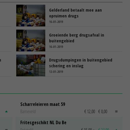
Gelderland betaalt mee aan
opruimen drugs
16-01-2019
Groeiende berg drugsafval in
buitengebied
16-01-2019
n
Drugsdumpingen in buitengebied
schering en inslag
12-01-2019
Scharreleieren maat 59
Barneveld
€ 12,00
€ 0,00
Fritesgeschikt NL Du Be