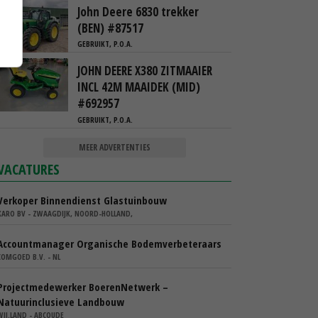
John Deere 6830 trekker
(BEN) #87517
GEBRUIKT, P.O.A.
JOHN DEERE X380 ZITMAAIER
INCL 42M MAAIDEK (MID)
#692957
GEBRUIKT, P.O.A.
MEER ADVERTENTIES
VACATURES
Verkoper Binnendienst Glastuinbouw
KARO BV - ZWAAGDIJK, NOORD-HOLLAND,
Accountmanager Organische Bodemverbeteraars
COMGOED B.V. - NL
Projectmedewerker BoerenNetwerk –
Natuurinclusieve Landbouw
WIJ.LAND - ABCOUDE