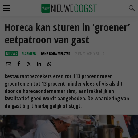
Horeca kan sturen in ‘groener’
eetpatroon van gast
NIEUWS
ALGEMEEN
RENÉ BOUWMEESTER
03 JAN 2019 OM 10:51
UUR
Restaurantbezoekers eten tot 113 procent meer
groenten en tot 13 procent minder vlees of vis als dit
door de horecaondernemer slim, aantrekkelijk en
kwalitatief goed wordt aangeboden. De waardering van
de gast blijft hierbij gelijk of stijgt.