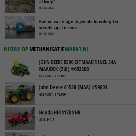
al kwijt’
06-08-2026
Koeien van enige drijvende boerderij ter
wereld zijn te koop
06-08-2026
NIEUW OP
MECHANISATIE
MARKT.NL
JOHN DEERE X590 ZITMAAIER INCL 54A
MAAIDEK (ZUI) #692208
GEBRUIKT, € 10.891
John Deere 6155R (MAA) #59803
GEBRUIKT, € 72.000
Honda HF2417K4 HB
2018, P.O.A.