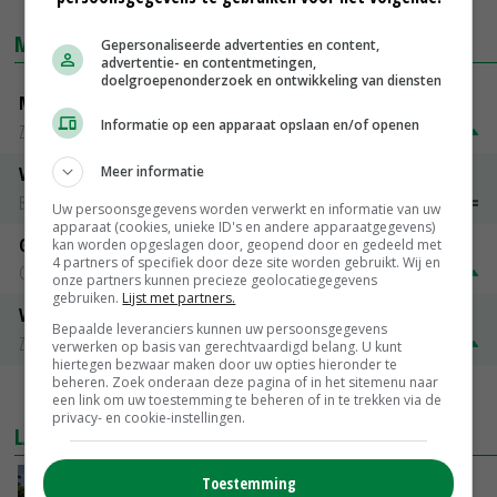
MARKTPRIJZEN
Gepersonaliseerde advertenties en content,
advertentie- en contentmetingen,
doelgroepenonderzoek en ontwikkeling van diensten
Magere melkpoeder
Informatie op een apparaat opslaan en/of openen
Zuivel NL
€ 269,00
€ 7,00
Meer informatie
Vleeskuikens 2001-2600 gr
Barneveld
€ 1,09
~
€ 1,11
Uw persoonsgegevens worden verwerkt en informatie van uw
apparaat (cookies, unieke ID's en andere apparaatgegevens)
Gerst
kan worden opgeslagen door, geopend door en gedeeld met
4 partners of specifiek door deze site worden gebruikt. Wij en
Groningen
€ 197,00
€ 2,00
onze partners kunnen precieze geolocatiegegevens
gebruiken.
Lijst met partners.
Volle melkpoeder
Bepaalde leveranciers kunnen uw persoonsgegevens
Zuivel NL
€ 345,00
€ 20,00
verwerken op basis van gerechtvaardigd belang. U kunt
hiertegen bezwaar maken door uw opties hieronder te
beheren. Zoek onderaan deze pagina of in het sitemenu naar
MEER MARKTPRIJZEN
een link om uw toestemming te beheren of in te trekken via de
privacy- en cookie-instellingen.
LAATSTE NIEUWS
Toestemming
Kamervragen over onttrekkingsverbod,