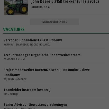
John Deere 6 215R trekker (ETT) #90162
GEBRUIKT, P.O.A.
MEER ADVERTENTIES
VACATURES
Verkoper Binnendienst Glastuinbouw
KARO BV - ZWAAGDIJK, NOORD-HOLLAND,
Accountmanager Organische Bodemverbeteraars
COMGOED B.V. - NL
Projectmedewerker BoerenNetwerk – Natuurinclusieve
Landbouw
WIJ.LAND - ABCOUDE
Teamleider instroom kwekerij
IBN - SCHAIJK
Senior Adviseur Gewassenverzekeringen
AGRIVER U.A. - ZOETERMEER