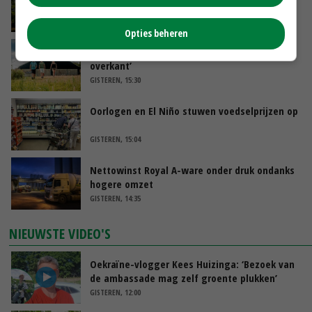
minister spreekt van ‘ondernemersrisico’
GISTEREN, 16:27
Opties beheren
‘Rendement van Krullvarkens komt van de
overkant’
GISTEREN, 15:30
Oorlogen en El Niño stuwen voedselprijzen op
GISTEREN, 15:04
Nettowinst Royal A-ware onder druk ondanks
hogere omzet
GISTEREN, 14:35
NIEUWSTE VIDEO'S
Oekraïne-vlogger Kees Huizinga: ‘Bezoek van
de ambassade mag zelf groente plukken’
GISTEREN, 12:00