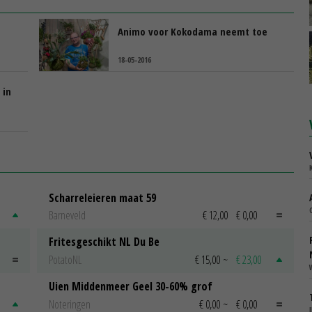
Animo voor Kokodama neemt toe
18-05-2016
 in
Scharreleieren maat 59
Barneveld
€ 12,00
€ 0,00
Fritesgeschikt NL Du Be
PotatoNL
€ 15,00
~
€ 23,00
Uien Middenmeer Geel 30-60% grof
Noteringen
€ 0,00
~
€ 0,00