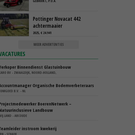
GEBRUIKT, P.O.A.
Pottinger Novacat 442
achtermaaier
2025, € 24.941
MEER ADVERTENTIES
VACATURES
Verkoper Binnendienst Glastuinbouw
KARO BV - ZWAAGDIJK, NOORD-HOLLAND,
Accountmanager Organische Bodemverbeteraars
COMGOED B.V. - NL
Projectmedewerker BoerenNetwerk –
Natuurinclusieve Landbouw
WIJ.LAND - ABCOUDE
Teamleider instroom kwekerij
IBN - SCHAIJK