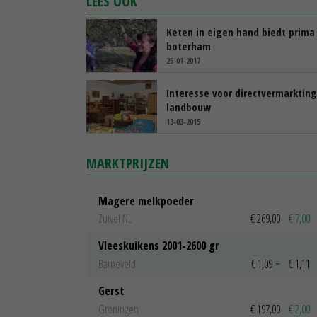
LEES OOK
Keten in eigen hand biedt prima
boterham
25-01-2017
Interesse voor directvermarkting
landbouw
13-03-2015
MARKTPRIJZEN
Magere melkpoeder
Zuivel NL
€ 269,00
€ 7,00
Vleeskuikens 2001-2600 gr
Barneveld
€ 1,09
~
€ 1,11
Gerst
Groningen
€ 197,00
€ 2,00