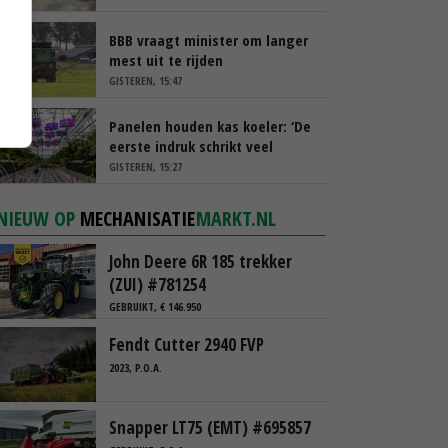
BBB vraagt minister om langer
mest uit te rijden
GISTEREN, 15:47
Panelen houden kas koeler: ‘De
eerste indruk schrikt veel
tuinders af’
GISTEREN, 15:27
NIEUW OP
MECHANISATIE
MARKT.NL
John Deere 6R 185 trekker
(ZUI) #781254
GEBRUIKT, € 146.950
Fendt Cutter 2940 FVP
2023, P.O.A.
Snapper LT75 (EMT) #695857