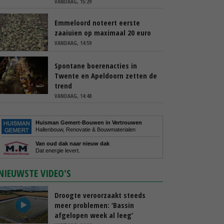
VANDAAG, 15:29
Emmeloord noteert eerste
zaaiuien op maximaal 20 euro
VANDAAG, 14:59
Spontane boerenacties in
Twente en Apeldoorn zetten de
trend
VANDAAG, 14:48
Huisman Gemert-Bouwen in Vertrouwen
Hallenbouw, Renovatie & Bouwmaterialen
Van oud dak naar nieuw dak
Dat energie levert.
NIEUWSTE VIDEO'S
Droogte veroorzaakt steeds
meer problemen: ‘Bassin
afgelopen week al leeg’