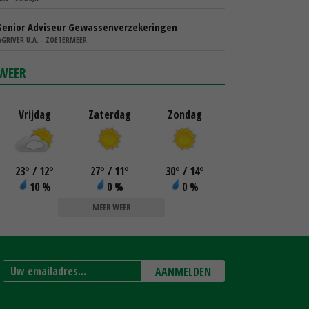
Senior Adviseur Gewassenverzekeringen
AGRIVER U.A. - ZOETERMEER
WEER
Vrijdag
Zaterdag
Zondag
23
°
/ 12
°
27
°
/ 11
°
30
°
/ 14
°
10 %
0 %
0 %
MEER WEER
AANMELDEN