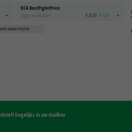
DCA BestPigletPrice
Biggen weekprijzen
€ 26,50
€ 0,50
MEER MARKTPRIJZEN
brief! Dagelijks in uw mailbox