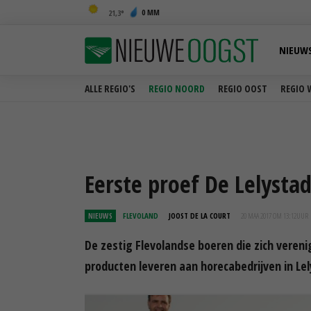
0 MM
21,3
NIEUW
ALLE REGIO'S
REGIO NOORD
REGIO OOST
REGIO 
Eerste proef De Lelysta
NIEUWS
FLEVOLAND
JOOST DE LA COURT
20 MAA 2017 OM 13:12
UUR
De zestig Flevolandse boeren die zich veren
producten leveren aan horecabedrijven in Le