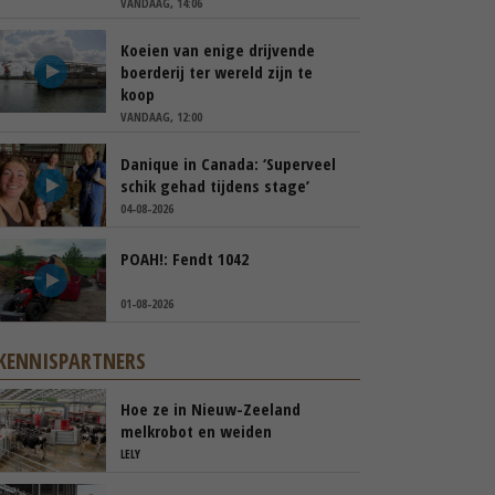
VANDAAG, 14:06
Koeien van enige drijvende
boerderij ter wereld zijn te
koop
VANDAAG, 12:00
Danique in Canada: ‘Superveel
schik gehad tijdens stage’
04-08-2026
POAH!: Fendt 1042
01-08-2026
KENNISPARTNERS
Hoe ze in Nieuw-Zeeland
melkrobot en weiden
samenbrengen
LELY