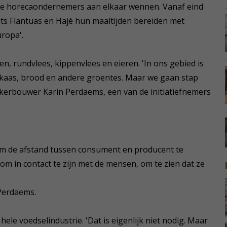
de horecaondernemers aan elkaar wennen. Vanaf eind
s Flantuas en Hajé hun maaltijden bereiden met
uropa'.
n, rundvlees, kippenvlees en eieren. 'In ons gebied is
 kaas, brood en andere groentes. Maar we gaan stap
kkerbouwer Karin Perdaems, een van de initiatiefnemers
 om de afstand tussen consument en producent te
k om in contact te zijn met de mensen, om te zien dat ze
 Perdaems.
 hele voedselindustrie. 'Dat is eigenlijk niet nodig. Maar