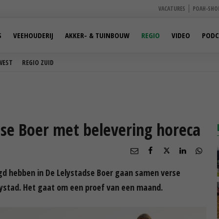
VACATURES
POAH-SHO
S
VEEHOUDERIJ
AKKER- & TUINBOUW
REGIO
VIDEO
PODC
WEST
REGIO ZUID
dse Boer met belevering horeca
igd hebben in De Lelystadse Boer gaan samen verse
lystad. Het gaat om een proef van een maand.