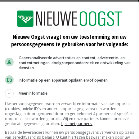
s Lelystadse Boer hebben we nu een organisatie
reageerd is Thierry de Jager van de restaurants van
Nieuwe Oogst vraagt om uw toestemming om uw
n werk liever met mensen uit de buurt dan met
persoonsgegevens te gebruiken voor het volgende:
 maar ook erg leuk.'
Gepersonaliseerde advertenties en content, advertentie- en
contentmetingen, doelgroepenonderzoek en ontwikkeling van
pen, maar zonder resultaat. 'Altijd was de logistiek het
diensten
roducten kunnen leveren. De Lelystadse Boer als
Informatie op een apparaat opslaan en/of openen
aalaanbod komen.'
Meer informatie
Uw persoonsgegevens worden verwerkt en informatie van uw apparaat
(cookies, unieke ID's en andere apparaatgegevens) kan worden
 2016 is ontstaan door de uitbreidingsplannen van
opgeslagen door, geopend door en gedeeld met 4 partners of specifiek
sche bedrijven, in een straal van ongeveer 2,5 kilometer
door deze site worden gebruikt. Wij en onze partners kunnen precieze
geolocatiegegevens gebruiken.
Lijst met partners.
Bepaalde leveranciers kunnen uw persoonsgegevens verwerken op basis
van gerechtvaardigd belang. U kunt hiertegen bezwaar maken door uw