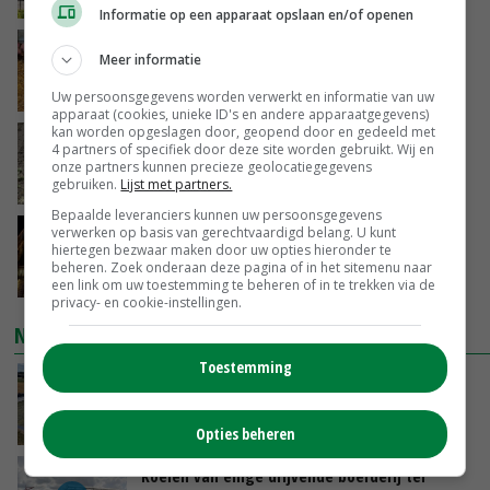
VANDAAG, 17:04
Informatie op een apparaat opslaan en/of openen
Frans onderzoekcentrum bestrijkt hele
Meer informatie
varkensvleesketen
VANDAAG, 15:29
Uw persoonsgegevens worden verwerkt en informatie van uw
apparaat (cookies, unieke ID's en andere apparaatgegevens)
kan worden opgeslagen door, geopend door en gedeeld met
Emmeloord noteert eerste zaaiuien op
4 partners of specifiek door deze site worden gebruikt. Wij en
maximaal 20 euro
onze partners kunnen precieze geolocatiegegevens
gebruiken.
Lijst met partners.
VANDAAG, 14:59
Bepaalde leveranciers kunnen uw persoonsgegevens
verwerken op basis van gerechtvaardigd belang. U kunt
Spontane boerenacties in Twente en
hiertegen bezwaar maken door uw opties hieronder te
Apeldoorn zetten de trend
beheren. Zoek onderaan deze pagina of in het sitemenu naar
VANDAAG, 14:48
een link om uw toestemming te beheren of in te trekken via de
privacy- en cookie-instellingen.
NIEUWSTE VIDEO'S
Toestemming
Droogte veroorzaakt steeds meer problemen:
‘Bassin afgelopen week al leeg’
VANDAAG, 14:06
Opties beheren
Koeien van enige drijvende boerderij ter