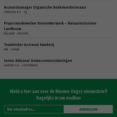
Accountmanager Organische Bodemverbeteraars
COMGOED B.V. - NL
Projectmedewerker BoerenNetwerk – Natuurinclusieve
Landbouw
WIJ.LAND - ABCOUDE
Teamleider instroom kwekerij
IBN - SCHAIJK
Senior Adviseur Gewassenverzekeringen
AGRIVER U.A. - ZOETERMEER
Meld u hier aan voor de Nieuwe Oogst nieuwsbrief!
Dagelijks in uw mailbox
AANMELDEN