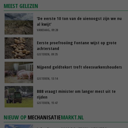
MEEST GELEZEN
‘De eerste 10 ton van de uienoogst zijn we nu
al kwijt’
VANDAAG, 09:28
Eerste proefrooiing Fontane wijst op grote
achterstand
GISTEREN, 09:35
Nijpend geldtekort treft vleesvarkenshouders
GISTEREN, 13:14
BBB vraagt minister om langer mest uit te
rijden
GISTEREN, 15:47
NIEUW OP
MECHANISATIE
MARKT.NL