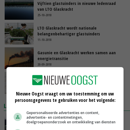
Vijftien glastuinders in nieuwe ledenraad
van LTO Glaskracht
25-10-2018
LTO Glaskracht wordt nationale
belangenbehartiger glastuinders
11-10-2018
Gasunie en Glaskracht werken samen aan
energietransitie
20-09-2018
Glastuinders stemmen in met
innovatieprogramma's
28-06-2018
Nieuwe Oogst vraagt om uw toestemming om uw
persoonsgegevens te gebruiken voor het volgende:
LAATSTE NIEUWS
Gepersonaliseerde advertenties en content,
advertentie- en contentmetingen,
Gemiddelde Europese melkprijs daalt licht in
doelgroepenonderzoek en ontwikkeling van diensten
juni