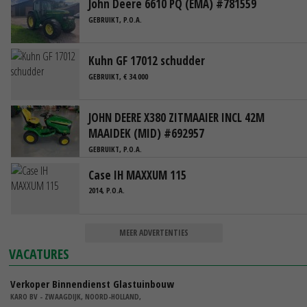
John Deere 6610 PQ (EMA) #781559
GEBRUIKT, P.O.A.
Kuhn GF 17012 schudder
GEBRUIKT, € 34.000
JOHN DEERE X380 ZITMAAIER INCL 42M
MAAIDEK (MID) #692957
GEBRUIKT, P.O.A.
Case IH MAXXUM 115
2014, P.O.A.
MEER ADVERTENTIES
VACATURES
Verkoper Binnendienst Glastuinbouw
KARO BV - ZWAAGDIJK, NOORD-HOLLAND,