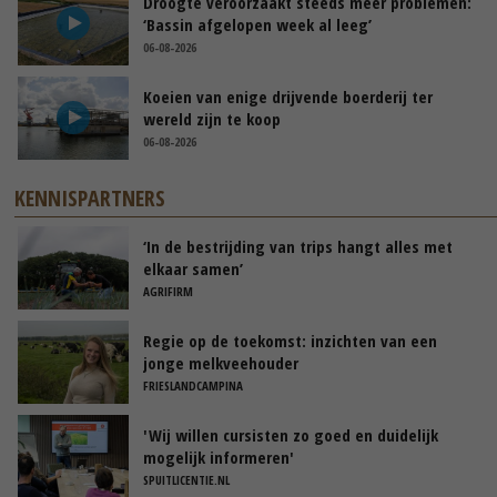
Droogte veroorzaakt steeds meer problemen:
‘Bassin afgelopen week al leeg’
06-08-2026
Koeien van enige drijvende boerderij ter
wereld zijn te koop
06-08-2026
KENNISPARTNERS
‘In de bestrijding van trips hangt alles met
elkaar samen’
AGRIFIRM
Regie op de toekomst: inzichten van een
jonge melkveehouder
FRIESLANDCAMPINA
'Wij willen cursisten zo goed en duidelijk
mogelijk informeren'
SPUITLICENTIE.NL