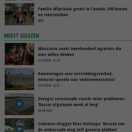
Familie Wilpshaar groeit in Canada: 500 koeien
en robotmelken
LELY
MEEST GELEZEN
Ministerie zoekt tweehonderd agrariërs die
mee willen denken
GISTEREN, 11:34
Kamervragen over onttrekkingsverbod,
minister spreekt van ‘ondernemersrisico’
GISTEREN, 16:27
Droogte veroorzaakt steeds meer problemen:
‘Bassin afgelopen week al leeg’
06-08-2026
Oekraïne-vlogger Kees Huizinga: ‘Bezoek van
de ambassade mag zelf groente plukken’