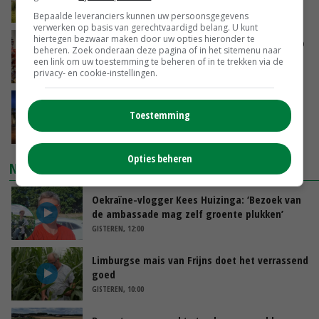
GISTEREN, 15:30
Bepaalde leveranciers kunnen uw persoonsgegevens
verwerken op basis van gerechtvaardigd belang. U kunt
hiertegen bezwaar maken door uw opties hieronder te
Oorlogen en El Niño stuwen voedselprijzen op
beheren. Zoek onderaan deze pagina of in het sitemenu naar
een link om uw toestemming te beheren of in te trekken via de
GISTEREN, 15:04
privacy- en cookie-instellingen.
Nettowinst Royal A-ware onder druk ondanks
Toestemming
hogere omzet
GISTEREN, 14:35
Opties beheren
NIEUWSTE VIDEO'S
Oekraïne-vlogger Kees Huizinga: ‘Bezoek van
de ambassade mag zelf groente plukken’
GISTEREN, 12:00
Limburgse mais van Frijns doet het verrassend
goed
GISTEREN, 10:00