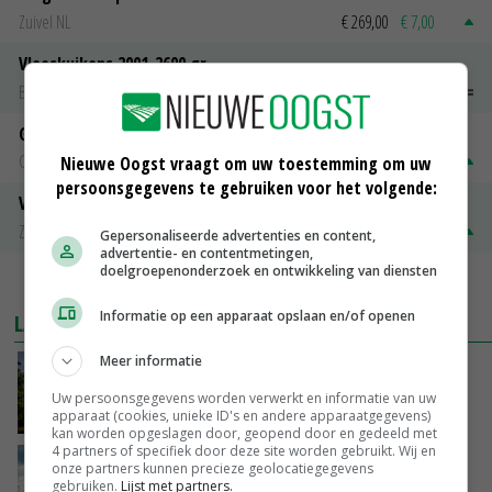
Zuivel NL
€ 269,00
€ 7,00
Vleeskuikens 2001-2600 gr
Barneveld
€ 1,09
~
€ 1,11
Gerst
Groningen
€ 197,00
€ 2,00
Nieuwe Oogst vraagt om uw toestemming om uw
persoonsgegevens te gebruiken voor het volgende:
Volle melkpoeder
Zuivel NL
€ 345,00
€ 20,00
Gepersonaliseerde advertenties en content,
advertentie- en contentmetingen,
doelgroepenonderzoek en ontwikkeling van diensten
MEER MARKTPRIJZEN
Informatie op een apparaat opslaan en/of openen
LAATSTE NIEUWS
Meer informatie
Kamervragen over onttrekkingsverbod,
minister spreekt van ‘ondernemersrisico’
Uw persoonsgegevens worden verwerkt en informatie van uw
apparaat (cookies, unieke ID's en andere apparaatgegevens)
GISTEREN, 16:27
kan worden opgeslagen door, geopend door en gedeeld met
4 partners of specifiek door deze site worden gebruikt. Wij en
‘Rendement van Krullvarkens komt van de
onze partners kunnen precieze geolocatiegegevens
overkant’
gebruiken.
Lijst met partners.