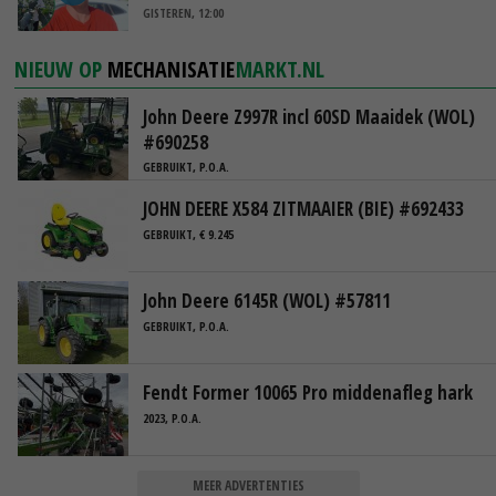
GISTEREN, 12:00
NIEUW OP
MECHANISATIE
MARKT.NL
John Deere Z997R incl 60SD Maaidek (WOL)
#690258
GEBRUIKT, P.O.A.
JOHN DEERE X584 ZITMAAIER (BIE) #692433
GEBRUIKT, € 9.245
John Deere 6145R (WOL) #57811
GEBRUIKT, P.O.A.
Fendt Former 10065 Pro middenafleg hark
2023, P.O.A.
MEER ADVERTENTIES