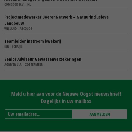
COMGOED B.V. - NL
Projectmedewerker BoerenNetwerk – Natuurinclusieve
Landbouw
WIJ.LAND - ABCOUDE
Teamleider instroom kwekerij
IBN - SCHAIJK
Senior Adviseur Gewassenverzekeringen
AGRIVER U.A. - ZOETERMEER
Meld u hier aan voor de Nieuwe Oogst nieuwsbrief!
Dagelijks in uw mailbox
AANMELDEN