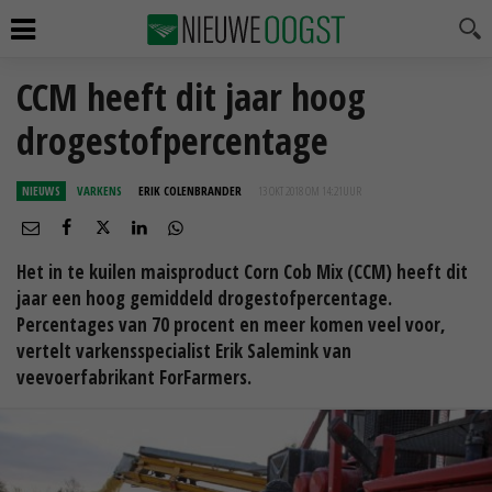
CCM heeft dit jaar hoog
drogestofpercentage
NIEUWS
VARKENS
ERIK COLENBRANDER
13 OKT 2018 OM 14:21
UUR
Het in te kuilen maisproduct Corn Cob Mix (CCM) heeft dit
jaar een hoog gemiddeld drogestofpercentage.
Percentages van 70 procent en meer komen veel voor,
vertelt varkensspecialist Erik Salemink van
veevoerfabrikant ForFarmers.