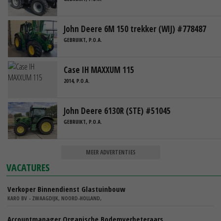
John Deere 6M 150 trekker (WIJ) #778487
GEBRUIKT, P.O.A.
Case IH MAXXUM 115
2014, P.O.A.
John Deere 6130R (STE) #51045
GEBRUIKT, P.O.A.
MEER ADVERTENTIES
VACATURES
Verkoper Binnendienst Glastuinbouw
KARO BV - ZWAAGDIJK, NOORD-HOLLAND,
Accountmanager Organische Bodemverbeteraars