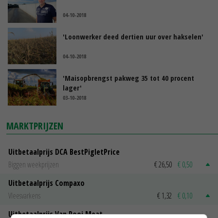
04-10-2018
'Loonwerker deed dertien uur over hakselen'
04-10-2018
'Maisopbrengst pakweg 35 tot 40 procent
lager'
03-10-2018
MARKTPRIJZEN
Uitbetaalprijs DCA BestPigletPrice
Biggen weekprijzen
€ 26,50
€ 0,50
Uitbetaalprijs Compaxo
Vleesvarkens
€ 1,32
€ 0,10
Uitbetaalprijs Van Rooi Meat