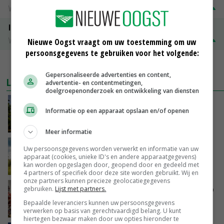
Vleesvarkens
€ 1,25
€ 0,10
ISN prijs Frankrijk
Vleesvarkens
€ 1,78
€ 0,06
Nieuwe Oogst vraagt om uw toestemming om uw
persoonsgegevens te gebruiken voor het volgende:
MEER MARKTPRIJZEN
Gepersonaliseerde advertenties en content,
LAATSTE NIEUWS
advertentie- en contentmetingen,
doelgroepenonderzoek en ontwikkeling van diensten
Kamervragen over onttrekkingsverbod,
Informatie op een apparaat opslaan en/of openen
minister spreekt van ‘ondernemersrisico’
VANDAAG, 16:27
Meer informatie
‘Rendement van Krullvarkens komt van de
Uw persoonsgegevens worden verwerkt en informatie van uw
overkant’
apparaat (cookies, unieke ID's en andere apparaatgegevens)
kan worden opgeslagen door, geopend door en gedeeld met
VANDAAG, 15:30
4 partners of specifiek door deze site worden gebruikt. Wij en
onze partners kunnen precieze geolocatiegegevens
Oorlogen en El Niño stuwen voedselprijzen op
gebruiken.
Lijst met partners.
Bepaalde leveranciers kunnen uw persoonsgegevens
VANDAAG, 15:04
verwerken op basis van gerechtvaardigd belang. U kunt
hiertegen bezwaar maken door uw opties hieronder te