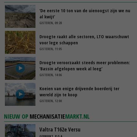
‘De eerste 10 ton van de uienoogst zijn we nu
al kwijt’
GISTEREN, 09:28
Droogte raakt alle sectoren, LTO waarschuwt
voor lege schappen
GISTEREN, 11:05
Droogte veroorzaakt steeds meer problemen:
‘Bassin afgelopen week al leeg’
GISTEREN, 14:06
Koeien van enige drijvende boerderij ter
wereld zijn te koop
GISTEREN, 12:00
NIEUW OP
MECHANISATIE
MARKT.NL
Valtra T162e Versu
GEBRUIKT, P.O.A.