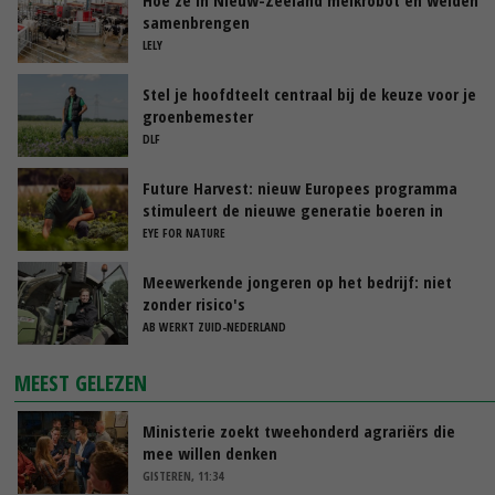
samenbrengen
LELY
Stel je hoofdteelt centraal bij de keuze voor je
groenbemester
DLF
Future Harvest: nieuw Europees programma
stimuleert de nieuwe generatie boeren in
Nederland
EYE FOR NATURE
Meewerkende jongeren op het bedrijf: niet
zonder risico's
AB WERKT ZUID-NEDERLAND
MEEST GELEZEN
Ministerie zoekt tweehonderd agrariërs die
mee willen denken
GISTEREN, 11:34