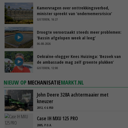
Kamervragen over onttrekkingsverbod,
minister spreekt van ‘ondernemersrisico’
GISTEREN, 16:27
Droogte veroorzaakt steeds meer problemen:
‘Bassin afgelopen week al leeg’
06-08-2026
Oekraïne-vlogger Kees Huizinga: ‘Bezoek van
de ambassade mag zelf groente plukken’
GISTEREN, 12:00
NIEUW OP
MECHANISATIE
MARKT.NL
John Deere 328A achtermaaier met
kneuzer
2012, € 6.950
Case IH MXU 125 PRO
2005, P.O.A.