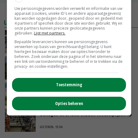
Uw persoonsgegevens worden verwerkt en informatie van uw
MEER MARKTPRIJZEN
apparaat (cookies, unieke ID's en andere apparaatgegevens)
kan worden opgeslagen door, geopend door en gedeeld met
LAATSTE NIEUWS
4 partners of specifiek door deze site worden gebruikt. Wij en
onze partners kunnen precieze geolocatiegegevens
gebruiken.
Lijst met partners.
Na jarenlang meten willen Zuid-Hollandse
boeren nu erkenning
Bepaalde leveranciers kunnen uw persoonsgegevens
verwerken op basis van gerechtvaardigd belang. U kunt
VANDAAG, 07:00
hiertegen bezwaar maken door uw opties hieronder te
beheren. Zoek onderaan deze pagina of in het sitemenu naar
Kamervragen over onttrekkingsverbod,
een link om uw toestemming te beheren of in te trekken via de
privacy- en cookie-instellingen.
minister spreekt van ‘ondernemersrisico’
GISTEREN, 16:27
Toestemming
‘Rendement van Krullvarkens komt van de
overkant’
GISTEREN, 15:30
Opties beheren
Oorlogen en El Niño stuwen voedselprijzen op
GISTEREN, 15:04