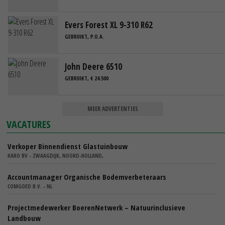
Evers Forest XL 9-310 R62
GEBRUIKT, P.O.A.
John Deere 6510
GEBRUIKT, € 24.500
MEER ADVERTENTIES
VACATURES
Verkoper Binnendienst Glastuinbouw
KARO BV - ZWAAGDIJK, NOORD-HOLLAND,
Accountmanager Organische Bodemverbeteraars
COMGOED B.V. - NL
Projectmedewerker BoerenNetwerk – Natuurinclusieve
Landbouw