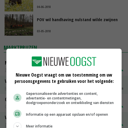
04-06-2018
POV wil handhaving nulstand wilde zwijnen
03-05-2018
MARKTPRIJZEN
Magere melkpoeder
Zuivel NL
€ 269,00
€ 7,00
Nieuwe Oogst vraagt om uw toestemming om uw
persoonsgegevens te gebruiken voor het volgende:
Vleeskuikens 2001-2600 gr
Barneveld
€ 1,09
~
€ 1,11
Gepersonaliseerde advertenties en content,
advertentie- en contentmetingen,
Gerst
doelgroepenonderzoek en ontwikkeling van diensten
Groningen
€ 197,00
€ 2,00
Informatie op een apparaat opslaan en/of openen
Volle melkpoeder
Zuivel NL
€ 345,00
€ 20,00
Meer informatie