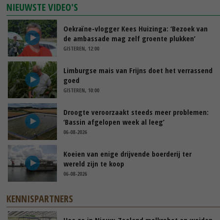
NIEUWSTE VIDEO'S
Oekraïne-vlogger Kees Huizinga: ‘Bezoek van
de ambassade mag zelf groente plukken’
GISTEREN, 12:00
Limburgse mais van Frijns doet het verrassend
goed
GISTEREN, 10:00
Droogte veroorzaakt steeds meer problemen:
‘Bassin afgelopen week al leeg’
06-08-2026
Koeien van enige drijvende boerderij ter
wereld zijn te koop
06-08-2026
KENNISPARTNERS
Hoe ze in Nieuw-Zeeland melkrobot en weiden