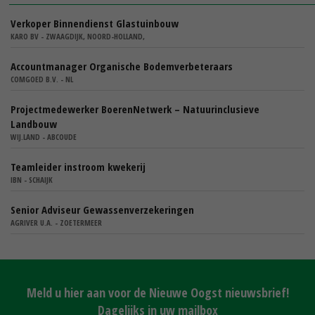
Verkoper Binnendienst Glastuinbouw
KARO BV - ZWAAGDIJK, NOORD-HOLLAND,
Accountmanager Organische Bodemverbeteraars
COMGOED B.V. - NL
Projectmedewerker BoerenNetwerk – Natuurinclusieve
Landbouw
WIJ.LAND - ABCOUDE
Teamleider instroom kwekerij
IBN - SCHAIJK
Senior Adviseur Gewassenverzekeringen
AGRIVER U.A. - ZOETERMEER
Meld u hier aan voor de Nieuwe Oogst nieuwsbrief!
Dagelijks in uw mailbox