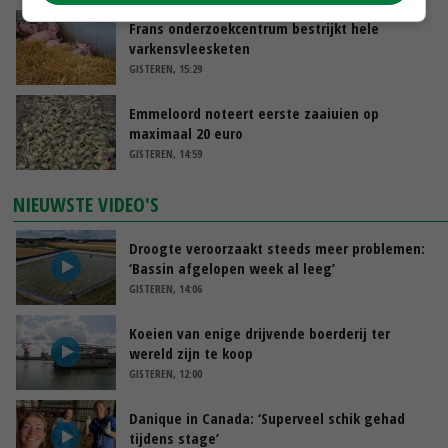
Frans onderzoekcentrum bestrijkt hele
varkensvleesketen
GISTEREN, 15:29
Emmeloord noteert eerste zaaiuien op
maximaal 20 euro
GISTEREN, 14:59
NIEUWSTE VIDEO'S
Droogte veroorzaakt steeds meer problemen:
‘Bassin afgelopen week al leeg’
GISTEREN, 14:06
Koeien van enige drijvende boerderij ter
wereld zijn te koop
GISTEREN, 12:00
Danique in Canada: ‘Superveel schik gehad
tijdens stage’