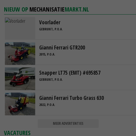
NIEUW OP
MECHANISATIE
MARKT.NL
Voorlader
GEBRUIKT, P.O.A.
Gianni Ferrari GTR200
2015, P.O.A.
Snapper LT75 (EMT) #695857
GEBRUIKT, P.O.A.
Gianni Ferrari Turbo Grass 630
2022, P.O.A.
MEER ADVERTENTIES
VACATURES