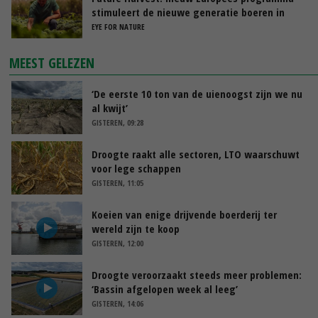
stimuleert de nieuwe generatie boeren in
Nederland
EYE FOR NATURE
MEEST GELEZEN
‘De eerste 10 ton van de uienoogst zijn we nu
al kwijt’
GISTEREN, 09:28
Droogte raakt alle sectoren, LTO waarschuwt
voor lege schappen
GISTEREN, 11:05
Koeien van enige drijvende boerderij ter
wereld zijn te koop
GISTEREN, 12:00
Droogte veroorzaakt steeds meer problemen:
‘Bassin afgelopen week al leeg’
GISTEREN, 14:06