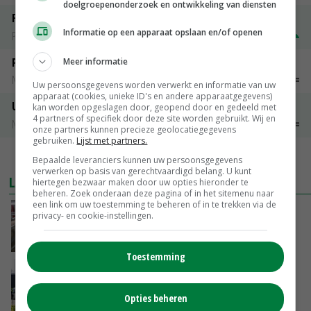
doelgroepenonderzoek en ontwikkeling van diensten
Fritesgeschikt NL Du Be
Informatie op een apparaat opslaan en/of openen
PotatoNL
€ 15,00
~
€ 23,00
Peen
Meer informatie
Noteringen
€ 26,00
~
€ 33,00
Uw persoonsgegevens worden verwerkt en informatie van uw
apparaat (cookies, unieke ID's en andere apparaatgegevens)
Uien Middenmeer Geel 30-60% grof
kan worden opgeslagen door, geopend door en gedeeld met
4 partners of specifiek door deze site worden gebruikt. Wij en
Noteringen
€ 0,00
~
€ 0,00
onze partners kunnen precieze geolocatiegegevens
gebruiken.
Lijst met partners.
MEER MARKTPRIJZEN
Bepaalde leveranciers kunnen uw persoonsgegevens
verwerken op basis van gerechtvaardigd belang. U kunt
LAATSTE NIEUWS
hiertegen bezwaar maken door uw opties hieronder te
beheren. Zoek onderaan deze pagina of in het sitemenu naar
een link om uw toestemming te beheren of in te trekken via de
‘Door hittegolf is aantal terugkomers bij
privacy- en cookie-instellingen.
zeugen verdubbeld’
VANDAAG, 06:19
Toestemming
Gemiddelde Europese melkprijs daalt licht in
juni
Opties beheren
GISTEREN, 17:04