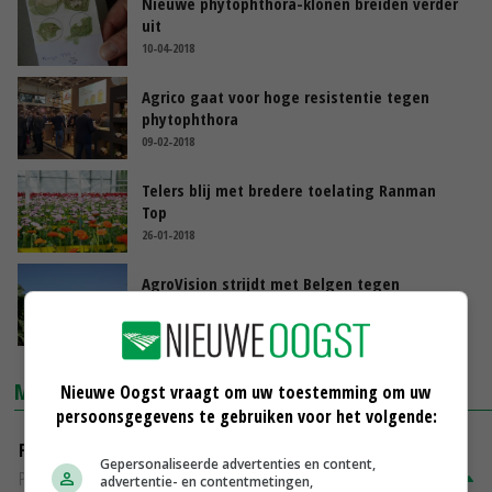
Nieuwe phytophthora-klonen breiden verder
uit
10-04-2018
Agrico gaat voor hoge resistentie tegen
phytophthora
09-02-2018
Telers blij met bredere toelating Ranman
Top
26-01-2018
AgroVision strijdt met Belgen tegen
aardappelziekte
12-12-2017
MARKTPRIJZEN
Nieuwe Oogst vraagt om uw toestemming om uw
persoonsgegevens te gebruiken voor het volgende:
Fontane
Gepersonaliseerde advertenties en content,
PotatoNL
€ 15,00
~
€ 23,00
advertentie- en contentmetingen,