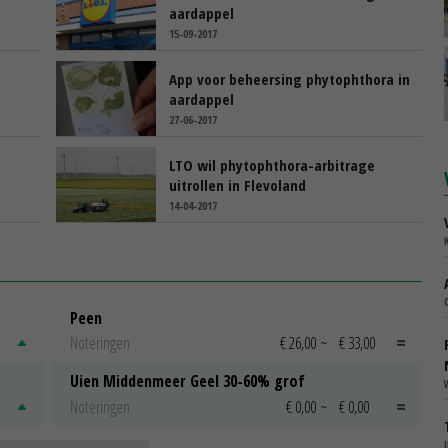
aardappel
15-09-2017
App voor beheersing phytophthora in
aardappel
27-06-2017
LTO wil phytophthora-arbitrage
uitrollen in Flevoland
14-04-2017
Peen
Noteringen
€ 26,00
~
€ 33,00
Uien Middenmeer Geel 30-60% grof
Noteringen
€ 0,00
~
€ 0,00