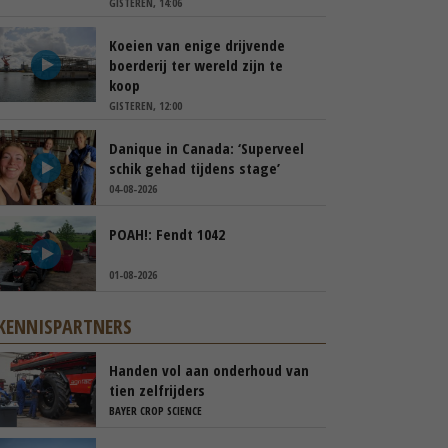
GISTEREN, 14:06
Koeien van enige drijvende
boerderij ter wereld zijn te
koop
GISTEREN, 12:00
Danique in Canada: ‘Superveel
schik gehad tijdens stage’
04-08-2026
POAH!: Fendt 1042
01-08-2026
KENNISPARTNERS
Handen vol aan onderhoud van
tien zelfrijders
BAYER CROP SCIENCE