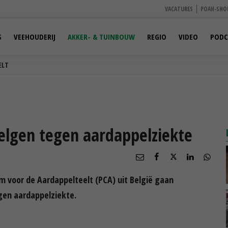
VACATURES
POAH-SHO
S
VEEHOUDERIJ
AKKER- & TUINBOUW
REGIO
VIDEO
PODC
ELT
Belgen tegen aardappelziekte
m voor de Aardappelteelt (PCA) uit België gaan
en aardappelziekte.