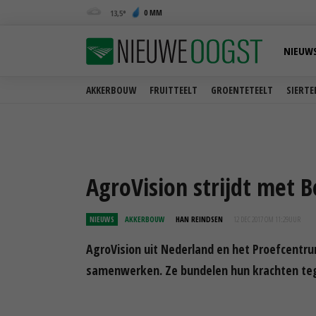
0 MM
13,5
NIEUW
AKKERBOUW
FRUITTEELT
GROENTETEELT
SIERTE
AgroVision strijdt met 
NIEUWS
AKKERBOUW
HAN REINDSEN
12 DEC 2017 OM 11:29
UUR
AgroVision uit Nederland en het Proefcentru
samenwerken. Ze bundelen hun krachten teg