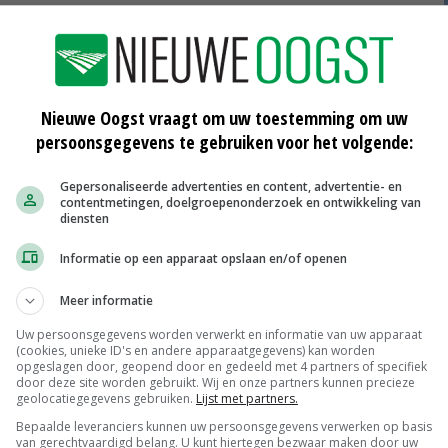
n aardappelziekte moet gebeuren, te doen in het pakket
Nieuwe Oogst vraagt om uw toestemming om uw
samenwerking. 'Voor Vlaamse telers zijn de adviezen van
persoonsgegevens te gebruiken voor het volgende:
ia CropVision toegang te (blijven) hebben tot die
ig jaar zijn deugdelijkheid heeft bewezen', zegt
Gepersonaliseerde advertenties en content, advertentie- en
contentmetingen, doelgroepenonderzoek en ontwikkeling van
diensten
Informatie op een apparaat opslaan en/of openen
t belang van goede teeltregistratie. 'De Vlaamse
Het behouden van het overzicht over veel percelen is
Meer informatie
 ideaal hulpmiddel. En die verzamelde informatie helpt
Uw persoonsgegevens worden verwerkt en informatie van uw apparaat
(cookies, unieke ID's en andere apparaatgegevens) kan worden
n waar telers hun profijt mee kunnen doen. Dat biedt
opgeslagen door, geopend door en gedeeld met 4 partners of specifiek
oor toeleveranciers.'
door deze site worden gebruikt. Wij en onze partners kunnen precieze
geolocatiegegevens gebruiken.
Lijst met partners.
Bepaalde leveranciers kunnen uw persoonsgegevens verwerken op basis
van gerechtvaardigd belang. U kunt hiertegen bezwaar maken door uw