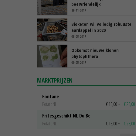
boervriendelijk
29-11-2017
Bioketen wil volledig robuuste
aardappel in 2020
08-08-2017
Opkomst nieuwe klonen
phytophthora
09-05-2017
MARKTPRIJZEN
Fontane
PotatoNL
€ 15,00
~
€ 23,00
Fritesgeschikt NL Du Be
PotatoNL
€ 15,00
~
€ 23,00