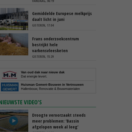
VANDAAG, 06:19
Gemiddelde Europese melkprijs
daalt licht in juni
GISTEREN, 17:04
Frans onderzoekcentrum
bestrijkt hele
varkensvleesketen
GISTEREN, 15:29
Van oud dak naar nieuw dak
Dat energie levert.
Huisman Gemert-Bouwen in Vertrouwen
Hallenbouw, Renovatie & Bouwmaterialen
NIEUWSTE VIDEO'S
Droogte veroorzaakt steeds
meer problemen: ‘Bassin
afgelopen week al leeg’