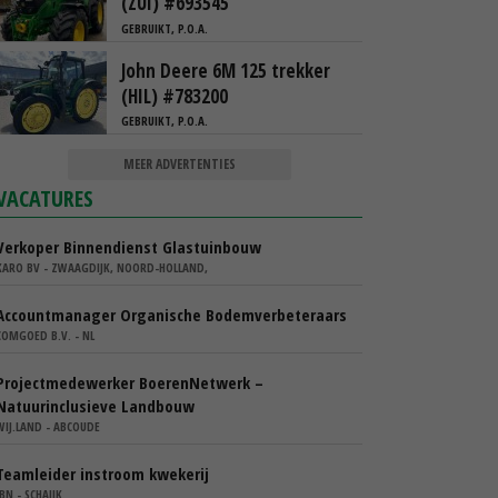
(ZUI) #693545
GEBRUIKT, P.O.A.
John Deere 6M 125 trekker
(HIL) #783200
GEBRUIKT, P.O.A.
MEER ADVERTENTIES
VACATURES
Verkoper Binnendienst Glastuinbouw
KARO BV - ZWAAGDIJK, NOORD-HOLLAND,
Accountmanager Organische Bodemverbeteraars
COMGOED B.V. - NL
Projectmedewerker BoerenNetwerk –
Natuurinclusieve Landbouw
WIJ.LAND - ABCOUDE
Teamleider instroom kwekerij
IBN - SCHAIJK