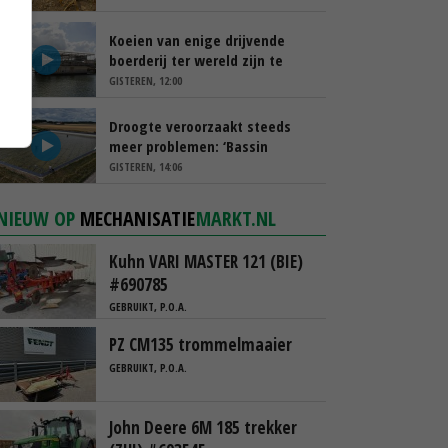
Koeien van enige drijvende
boerderij ter wereld zijn te
koop
GISTEREN, 12:00
Droogte veroorzaakt steeds
meer problemen: ‘Bassin
afgelopen week al leeg’
GISTEREN, 14:06
NIEUW OP
MECHANISATIE
MARKT.NL
Kuhn VARI MASTER 121 (BIE)
#690785
GEBRUIKT, P.O.A.
PZ CM135 trommelmaaier
GEBRUIKT, P.O.A.
John Deere 6M 185 trekker