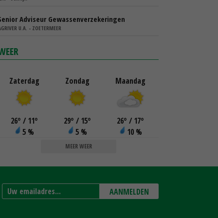
Senior Adviseur Gewassenverzekeringen
AGRIVER U.A. - ZOETERMEER
WEER
Zaterdag
Zondag
Maandag
26
°
/ 11
°
29
°
/ 15
°
26
°
/ 17
°
5 %
5 %
10 %
MEER WEER
AANMELDEN