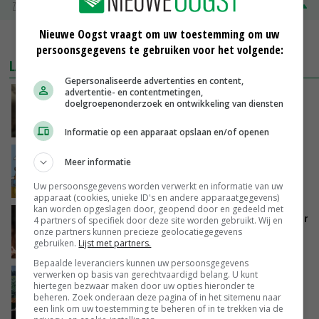
Zuivel NL
€ 345,00
€ 20,00
Nieuwe Oogst vraagt om uw toestemming om uw
MEER MARKTPRIJZEN
persoonsgegevens te gebruiken voor het volgende:
LAATSTE NIEUWS
Gepersonaliseerde advertenties en content,
advertentie- en contentmetingen,
‘Samenwerking A-ware en Amalthea gaat
doelgroepenonderzoek en ontwikkeling van diensten
zorgen voor meer balans’
GISTEREN, 16:01
Informatie op een apparaat opslaan en/of openen
Internationale vraag naar geitenzuivel blijft
Meer informatie
groot: Nederland in Europese top
Uw persoonsgegevens worden verwerkt en informatie van uw
GISTEREN, 15:33
apparaat (cookies, unieke ID's en andere apparaatgegevens)
kan worden opgeslagen door, geopend door en gedeeld met
Vlaamse varkensstapel krimpt, pluimveesector
4 partners of specifiek door deze site worden gebruikt. Wij en
groeit door schaalvergroting
onze partners kunnen precieze geolocatiegegevens
gebruiken.
Lijst met partners.
GISTEREN, 15:20
Bepaalde leveranciers kunnen uw persoonsgegevens
verwerken op basis van gerechtvaardigd belang. U kunt
‘Cijfer jezelf niet weg en doe vooral ook waar
hiertegen bezwaar maken door uw opties hieronder te
je gelukkig van wordt’
beheren. Zoek onderaan deze pagina of in het sitemenu naar
GISTEREN, 13:31
een link om uw toestemming te beheren of in te trekken via de