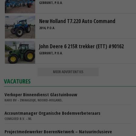
GEBRUIKT, P.O.A.
New Holland T7.220 Auto Command
2014, P.O.A.
John Deere 6 215R trekker (ETT) #90162
GEBRUIKT, P.O.A.
MEER ADVERTENTIES
VACATURES
Verkoper Binnendienst Glastuinbouw
KARO BV - ZWAAGDIJK, NOORD-HOLLAND,
Accountmanager Organische Bodemverbeteraars
COMGOED B.V. - NL
Projectmedewerker BoerenNetwerk – Natuurinclusieve