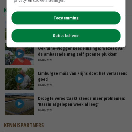
privacy- en cookie-instellingen.
NIEUWSTE VIDEO'S
Toestemming
POAH!: John Deere 7730
GISTEREN, 10:00
Opties beheren
Oekraïne-vlogger Kees Huizinga: ‘Bezoek van
de ambassade mag zelf groente plukken’
07-08-2026
Limburgse mais van Frijns doet het verrassend
goed
07-08-2026
Droogte veroorzaakt steeds meer problemen:
‘Bassin afgelopen week al leeg’
06-08-2026
KENNISPARTNERS