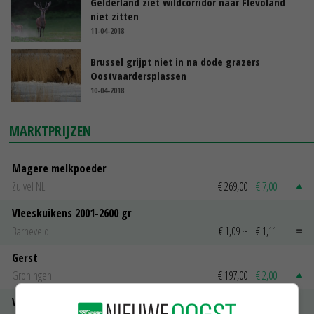
Gelderland ziet wildcorridor naar Flevoland
niet zitten
11-04-2018
Brussel grijpt niet in na dode grazers
Oostvaardersplassen
10-04-2018
MARKTPRIJZEN
Magere melkpoeder
Zuivel NL
€ 269,00
€ 7,00
Vleeskuikens 2001-2600 gr
Barneveld
€ 1,09
~
€ 1,11
Gerst
Groningen
€ 197,00
€ 2,00
Volle melkpoeder