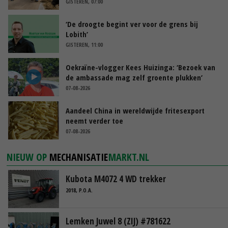
GISTEREN, 07:00
‘De droogte begint ver voor de grens bij
Lobith’
GISTEREN, 11:00
Oekraïne-vlogger Kees Huizinga: ‘Bezoek van
de ambassade mag zelf groente plukken’
07-08-2026
Aandeel China in wereldwijde fritesexport
neemt verder toe
07-08-2026
NIEUW OP
MECHANISATIE
MARKT.NL
Kubota M4072 4 WD trekker
2018, P.O.A.
Lemken Juwel 8 (ZIJ) #781622