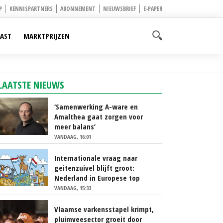
P
KENNISPARTNERS
ABONNEMENT
NIEUWSBRIEF
E-PAPER
AST
MARKTPRIJZEN
LAATSTE NIEUWS
‘Samenwerking A-ware en
Amalthea gaat zorgen voor
meer balans’
VANDAAG, 16:01
Internationale vraag naar
geitenzuivel blijft groot:
Nederland in Europese top
VANDAAG, 15:33
Vlaamse varkensstapel krimpt,
pluimveesector groeit door