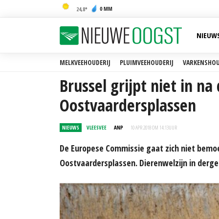
0 MM
24,8
NIEUW
MELKVEEHOUDERIJ
PLUIMVEEHOUDERIJ
VARKENSHOU
Brussel grijpt niet in na
Oostvaardersplassen
NIEUWS
VLEESVEE
ANP
10 APR 2018 OM 14:13
UUR
De Europese Commissie gaat zich niet bemoe
Oostvaardersplassen. Dierenwelzijn in dergel