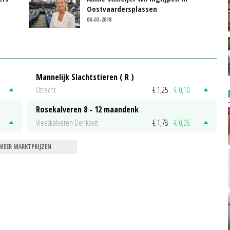
Oostvaardersplassen
08-03-2018
Mannelijk Slachtstieren ( R )
Utrecht
€ 1,25
€ 0,10
Rosekalveren 8 - 12 maandenk
Vleeskalveren Denkavit
€ 1,78
€ 0,06
MEER MARKTPRIJZEN