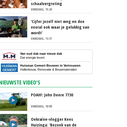
schaalvergroting
VANDAAG, 15:20
‘Cijfer jezelf niet weg en doe
vooral ook waar je gelukkig van
wordt’
VANDAAG, 13:31
Van oud dak naar nieuw dak
Dat energie levert.
Huisman Gemert-Bouwen in Vertrouwen
Hallenbouw, Renovatie & Bouwmaterialen
NIEUWSTE VIDEO'S
POAH!: John Deere 7730
VANDAAG, 10:00
Oekraïne-vlogger Kees
Huizinga: ‘Bezoek van de