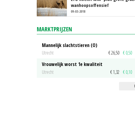
wanhoopsoffensief
09-03-2018
MARKTPRIJZEN
Mannelijk slachtstieren (O)
Utrecht
€ 26,50
€ 0,50
Vrouwelijk worst 1e kwaliteit
Utrecht
€ 1,32
€ 0,10