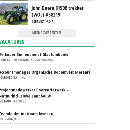
John Deere 6150R trekker
(WOL) #58219
GEBRUIKT, P.O.A.
MEER ADVERTENTIES
VACATURES
Verkoper Binnendienst Glastuinbouw
KARO BV - ZWAAGDIJK, NOORD-HOLLAND,
Accountmanager Organische Bodemverbeteraars
COMGOED B.V. - NL
Projectmedewerker BoerenNetwerk –
Natuurinclusieve Landbouw
WIJ.LAND - ABCOUDE
Teamleider instroom kwekerij
IBN - SCHAIJK