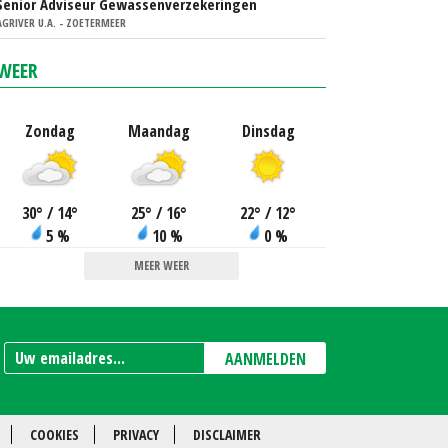
Senior Adviseur Gewassenverzekeringen
AGRIVER U.A. - ZOETERMEER
WEER
Zondag
Maandag
Dinsdag
30
°
/ 14
°
25
°
/ 16
°
22
°
/ 12
°
5 %
10 %
0 %
MEER WEER
AANMELDEN
COOKIES
PRIVACY
DISCLAIMER