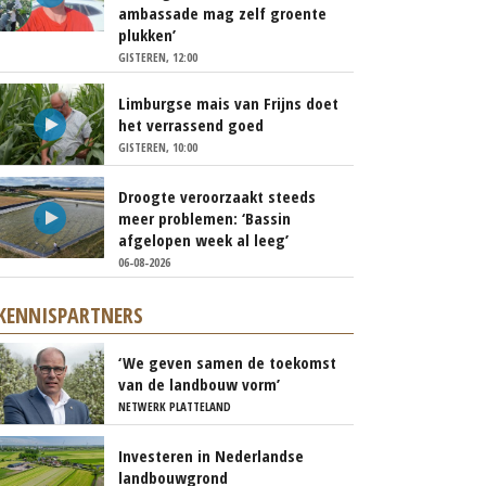
ambassade mag zelf groente
plukken’
GISTEREN, 12:00
Limburgse mais van Frijns doet
het verrassend goed
GISTEREN, 10:00
Droogte veroorzaakt steeds
meer problemen: ‘Bassin
afgelopen week al leeg’
06-08-2026
KENNISPARTNERS
‘We geven samen de toekomst
van de landbouw vorm’
NETWERK PLATTELAND
Investeren in Nederlandse
landbouwgrond