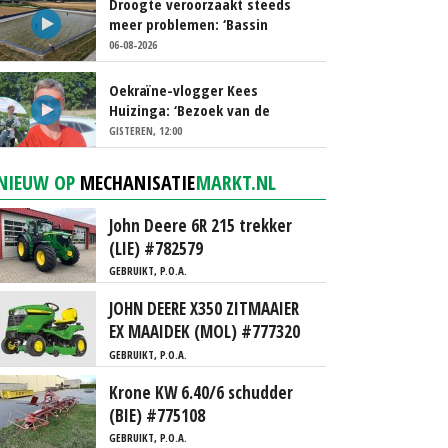
Droogte veroorzaakt steeds
meer problemen: ‘Bassin
afgelopen week al leeg’
06-08-2026
Oekraïne-vlogger Kees
Huizinga: ‘Bezoek van de
ambassade mag zelf groente
GISTEREN, 12:00
plukken’
NIEUW OP
MECHANISATIE
MARKT.NL
John Deere 6R 215 trekker
(LIE) #782579
GEBRUIKT, P.O.A.
JOHN DEERE X350 ZITMAAIER
EX MAAIDEK (MOL) #777320
GEBRUIKT, P.O.A.
Krone KW 6.40/6 schudder
(BIE) #775108
GEBRUIKT, P.O.A.