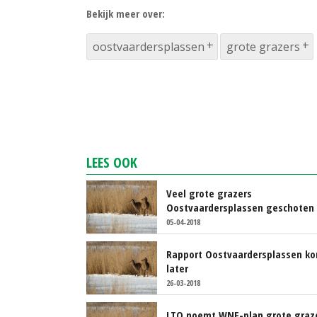
Bekijk meer over:
oostvaardersplassen
grote grazers
LEES OOK
Veel grote grazers
Oostvaardersplassen geschoten
05-04-2018
Rapport Oostvaardersplassen k
later
26-03-2018
LTO noemt WNF-plan grote graz