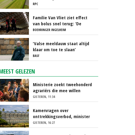
RPC
Familie Van Vliet ziet effect
van bolus snel terug: ‘De
koeien gaan rustiger droog’
BOEHRINGER INGELHEIM
‘Valse meeldauw staat altijd
klaar om toe te slaan’
BASF
MEEST GELEZEN
Ministerie zoekt tweehonderd
agrariërs die mee willen
denken
GISTEREN, 11:34
Kamervragen over
onttrekkingsverbod, minister
spreekt van ‘ondernemersrisico’
GISTEREN, 16:27