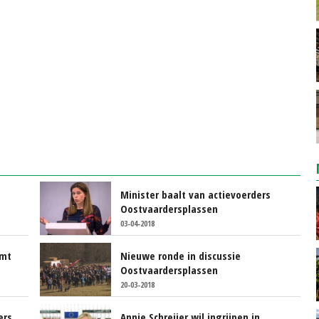
Minister baalt van actievoerders
Oostvaardersplassen
03-04-2018
omt
Nieuwe ronde in discussie
Oostvaardersplassen
20-03-2018
ers
Annie Schreijer wil ingrijpen in