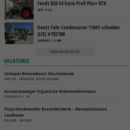
Fendt 826 S4 Vario Profi Plus+ RTK
2015, P.O.A.
Deutz Fahr Condimaster 11041 schudder
(LIE) #782188
GEBRUIKT, € 4.400
MEER ADVERTENTIES
VACATURES
Verkoper Binnendienst Glastuinbouw
KARO BV - ZWAAGDIJK, NOORD-HOLLAND,
Accountmanager Organische Bodemverbeteraars
COMGOED B.V. - NL
Projectmedewerker BoerenNetwerk – Natuurinclusieve
Landbouw
WIJ.LAND - ABCOUDE