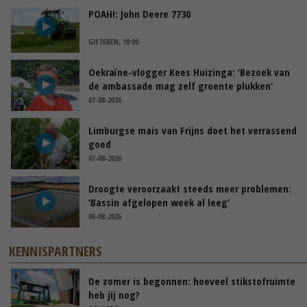
POAH!: John Deere 7730
GISTEREN, 10:00
Oekraïne-vlogger Kees Huizinga: ‘Bezoek van
de ambassade mag zelf groente plukken’
07-08-2026
Limburgse mais van Frijns doet het verrassend
goed
07-08-2026
Droogte veroorzaakt steeds meer problemen:
‘Bassin afgelopen week al leeg’
06-08-2026
KENNISPARTNERS
De zomer is begonnen: hoeveel stikstofruimte
heb jij nog?