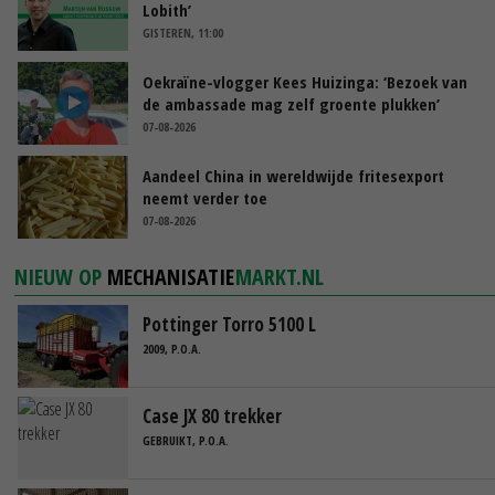
Lobith’
GISTEREN, 11:00
Oekraïne-vlogger Kees Huizinga: ‘Bezoek van
de ambassade mag zelf groente plukken’
07-08-2026
Aandeel China in wereldwijde fritesexport
neemt verder toe
07-08-2026
NIEUW OP
MECHANISATIE
MARKT.NL
Pottinger Torro 5100 L
2009, P.O.A.
Case JX 80 trekker
GEBRUIKT, P.O.A.