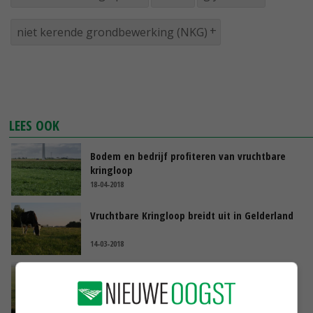
niet kerende grondbewerking (NKG)
LEES OOK
Bodem en bedrijf profiteren van vruchtbare
kringloop
18-04-2018
Vruchtbare Kringloop breidt uit in Gelderland
14-03-2018
GroenLinks wil met boeren Achterhoek
samenwerken
01-03-2018