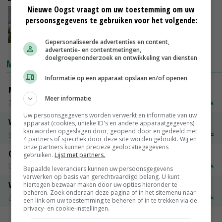
Nieuwe Oogst vraagt om uw toestemming om uw
Overijsselse melkveehouders scoren op
persoonsgegevens te gebruiken voor het volgende:
milieu
20-02-2018
Gepersonaliseerde advertenties en content,
advertentie- en contentmetingen,
doelgroepenonderzoek en ontwikkeling van diensten
MARKTPRIJZEN
Informatie op een apparaat opslaan en/of openen
Magere melkpoeder
Meer informatie
Zuivel NL
€ 269,00
€ 7,00
Uw persoonsgegevens worden verwerkt en informatie van uw
Vleeskuikens 2001-2600 gr
apparaat (cookies, unieke ID's en andere apparaatgegevens)
kan worden opgeslagen door, geopend door en gedeeld met
Barneveld
€ 1,09
~
€ 1,11
4 partners of specifiek door deze site worden gebruikt. Wij en
onze partners kunnen precieze geolocatiegegevens
Gerst
gebruiken.
Lijst met partners.
Groningen
€ 197,00
€ 2,00
Bepaalde leveranciers kunnen uw persoonsgegevens
verwerken op basis van gerechtvaardigd belang. U kunt
Volle melkpoeder
hiertegen bezwaar maken door uw opties hieronder te
beheren. Zoek onderaan deze pagina of in het sitemenu naar
Zuivel NL
€ 345,00
€ 20,00
een link om uw toestemming te beheren of in te trekken via de
privacy- en cookie-instellingen.
MEER MARKTPRIJZEN