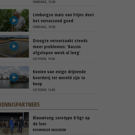
VANDAAG, 12:00
Limburgse mais van Frijns doet
het verrassend goed
VANDAAG, 10:00
Droogte veroorzaakt steeds
meer problemen: ‘Bassin
afgelopen week al leeg’
GISTEREN, 14:06
Koeien van enige drijvende
boerderij ter wereld zijn te
koop
GISTEREN, 12:00
KENNISPARTNERS
Blauwtong serotype 8 ligt op
de loer
BOEHRINGER INGELHEIM