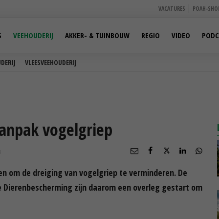
VACATURES
POAH-SHO
S
VEEHOUDERIJ
AKKER- & TUINBOUW
REGIO
VIDEO
PODC
DERIJ
VLEESVEEHOUDERIJ
aanpak vogelgriep
R
n om de dreiging van vogelgriep te verminderen. De
de Dierenbescherming zijn daarom een overleg gestart om