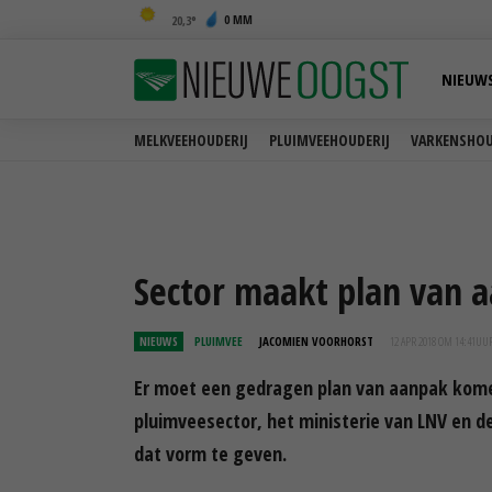
0 MM
20,3
NIEUW
MELKVEEHOUDERIJ
PLUIMVEEHOUDERIJ
VARKENSHOU
Sector maakt plan van 
NIEUWS
PLUIMVEE
JACOMIEN VOORHORST
12 APR 2018 OM 14:41
UU
Er moet een gedragen plan van aanpak kome
pluimveesector, het ministerie van LNV en 
dat vorm te geven.