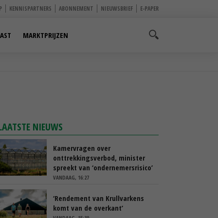
P
KENNISPARTNERS
ABONNEMENT
NIEUWSBRIEF
E-PAPER
AST
MARKTPRIJZEN
LAATSTE NIEUWS
Kamervragen over
onttrekkingsverbod, minister
spreekt van ‘ondernemersrisico’
VANDAAG, 16:27
‘Rendement van Krullvarkens
komt van de overkant’
VANDAAG, 15:30