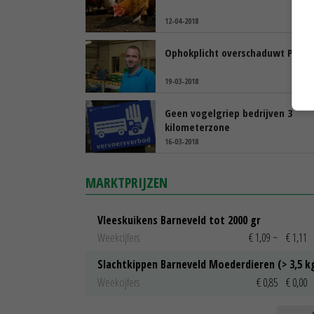
12-04-2018
Ophokplicht overschaduwt Pase
19-03-2018
Geen vogelgriep bedrijven 3
kilometerzone
16-03-2018
MARKTPRIJZEN
Vleeskuikens Barneveld tot 2000 gr
Weekcijfers
€ 1,09
~
€ 1,11
Slachtkippen Barneveld Moederdieren (> 3,5 k
Weekcijfers
€ 0,85
€ 0,00