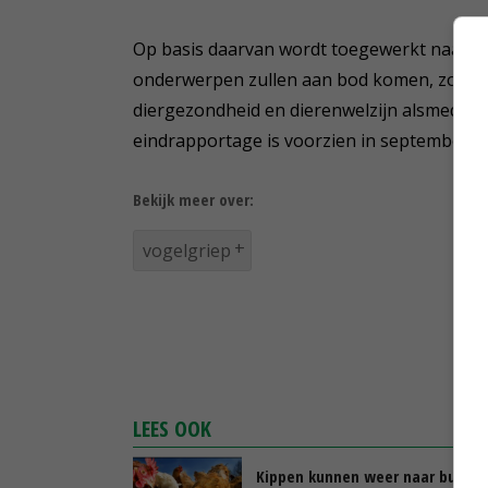
Op basis daarvan wordt toegewerkt naar ge
onderwerpen zullen aan bod komen, zoals ri
diergezondheid en dierenwelzijn alsmede m
eindrapportage is voorzien in september 2
Bekijk meer over:
vogelgriep
LEES OOK
Kippen kunnen weer naar buiten