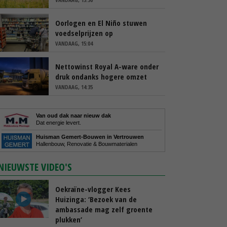
Oorlogen en El Niño stuwen
voedselprijzen op
VANDAAG, 15:04
Nettowinst Royal A-ware onder
druk ondanks hogere omzet
VANDAAG, 14:35
Van oud dak naar nieuw dak
Dat energie levert.
Huisman Gemert-Bouwen in Vertrouwen
Hallenbouw, Renovatie & Bouwmaterialen
NIEUWSTE VIDEO'S
Oekraïne-vlogger Kees
Huizinga: ‘Bezoek van de
ambassade mag zelf groente
plukken’