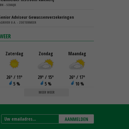
IBN - SCHAIJK
Senior Adviseur Gewassenverzekeringen
AGRIVER U.A. - ZOETERMEER
WEER
Zaterdag
Zondag
Maandag
26
°
/ 11
°
29
°
/ 15
°
26
°
/ 17
°
5 %
5 %
10 %
MEER WEER
AANMELDEN