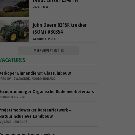
2023, P.O.A.
John Deere 6215R trekker
(SOM) #30354
GEBRUIKT, P.O.A.
MEER ADVERTENTIES
VACATURES
Verkoper Binnendienst Glastuinbouw
KARO BV - ZWAAGDIJK, NOORD-HOLLAND,
Accountmanager Organische Bodemverbeteraars
COMGOED B.V. - NL
Projectmedewerker BoerenNetwerk –
Natuurinclusieve Landbouw
WIJ.LAND - ABCOUDE
Teamleider instroom kwekerij