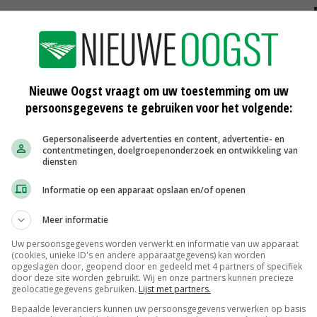
dragen oplossingsrichtingen. Alle relevante
sico's van wilde vogels en waterrijke gebieden,
ogelijkheden voor vaccinatiestrategieën. De
Nieuwe Oogst vraagt om uw toestemming om uw
018.
persoonsgegevens te gebruiken voor het volgende:
Gepersonaliseerde advertenties en content, advertentie- en
contentmetingen, doelgroepenonderzoek en ontwikkeling van
diensten
Informatie op een apparaat opslaan en/of openen
Meer informatie
Uw persoonsgegevens worden verwerkt en informatie van uw apparaat
(cookies, unieke ID's en andere apparaatgegevens) kan worden
opgeslagen door, geopend door en gedeeld met 4 partners of specifiek
door deze site worden gebruikt. Wij en onze partners kunnen precieze
geolocatiegegevens gebruiken.
Lijst met partners.
Ophokplicht vrijdag deels opgeheven
Bepaalde leveranciers kunnen uw persoonsgegevens verwerken op basis