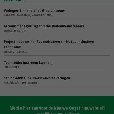
Verkoper Binnendienst Glastuinbouw
KARO BV - ZWAAGDIJK, NOORD-HOLLAND,
Accountmanager Organische Bodemverbeteraars
COMGOED B.V. - NL
Projectmedewerker BoerenNetwerk – Natuurinclusieve
Landbouw
WIJ.LAND - ABCOUDE
Teamleider instroom kwekerij
IBN - SCHAIJK
Senior Adviseur Gewassenverzekeringen
AGRIVER U.A. - ZOETERMEER
Meld u hier aan voor de Nieuwe Oogst nieuwsbrief!