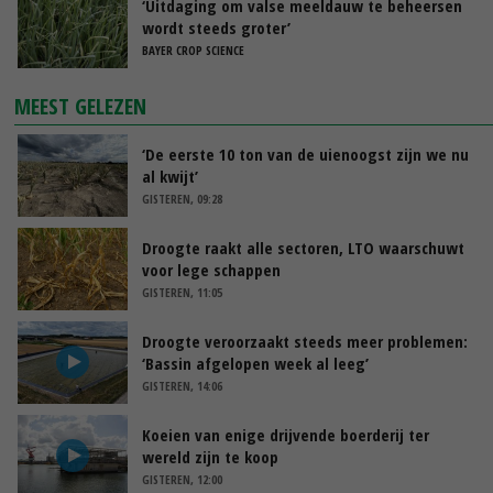
‘Uitdaging om valse meeldauw te beheersen
wordt steeds groter’
BAYER CROP SCIENCE
MEEST GELEZEN
‘De eerste 10 ton van de uienoogst zijn we nu
al kwijt’
GISTEREN, 09:28
Droogte raakt alle sectoren, LTO waarschuwt
voor lege schappen
GISTEREN, 11:05
Droogte veroorzaakt steeds meer problemen:
‘Bassin afgelopen week al leeg’
GISTEREN, 14:06
Koeien van enige drijvende boerderij ter
wereld zijn te koop
GISTEREN, 12:00