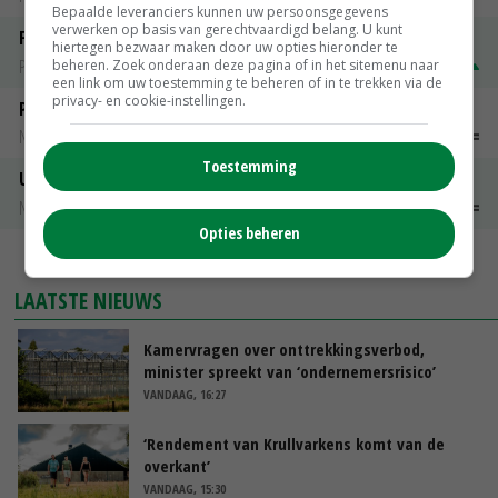
Bepaalde leveranciers kunnen uw persoonsgegevens
verwerken op basis van gerechtvaardigd belang. U kunt
Fritesgeschikt NL Du Be
hiertegen bezwaar maken door uw opties hieronder te
PotatoNL
€ 15,00
~
€ 23,00
beheren. Zoek onderaan deze pagina of in het sitemenu naar
een link om uw toestemming te beheren of in te trekken via de
privacy- en cookie-instellingen.
Peen
Noteringen
€ 26,00
~
€ 33,00
Toestemming
Uien Middenmeer Geel 30-60% grof
Noteringen
€ 0,00
~
€ 0,00
Opties beheren
MEER MARKTPRIJZEN
LAATSTE NIEUWS
Kamervragen over onttrekkingsverbod,
minister spreekt van ‘ondernemersrisico’
VANDAAG, 16:27
‘Rendement van Krullvarkens komt van de
overkant’
VANDAAG, 15:30