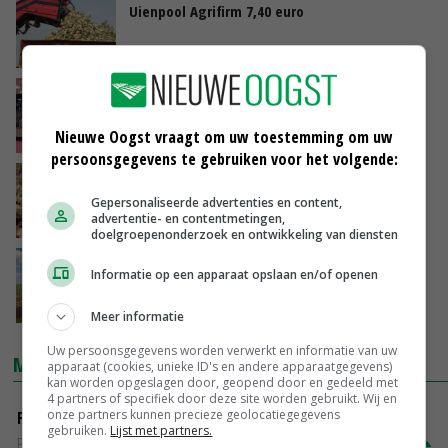
Uienpool Agrifirm 7,40 euro
17-02-2018
CDA stelt Kamervragen over
oogstramingcijfers
Nieuwe Oogst vraagt om uw toestemming om uw
13-02-2018
persoonsgegevens te gebruiken voor het volgende:
'Oogstramingscijfers CBS werken
marktverstorend'
Gepersonaliseerde advertenties en content,
advertentie- en contentmetingen,
13-02-2018
doelgroepenonderzoek en ontwikkeling van diensten
Nederlandse uienoogst uiteindelijk fors
Informatie op een apparaat opslaan en/of openen
lager
09-02-2018
Meer informatie
Uw persoonsgegevens worden verwerkt en informatie van uw
MARKTPRIJZEN
apparaat (cookies, unieke ID's en andere apparaatgegevens)
kan worden opgeslagen door, geopend door en gedeeld met
4 partners of specifiek door deze site worden gebruikt. Wij en
onze partners kunnen precieze geolocatiegegevens
Fontane
gebruiken.
Lijst met partners.
PotatoNL
€ 15,00
~
€ 23,00