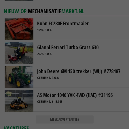
NIEUW OP
MECHANISATIE
MARKT.NL
Kuhn FC280F Frontmaaier
1999, P.O.A.
Gianni Ferrari Turbo Grass 630
2022, P.O.A.
John Deere 6M 150 trekker (WIJ) #778487
GEBRUIKT, P.O.A.
AS Motor 1040 YAK 4WD (HAE) #31196
GEBRUIKT, € 13.948
MEER ADVERTENTIES
VACATURES