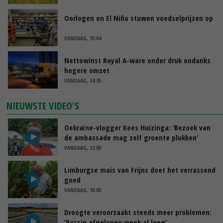
Oorlogen en El Niño stuwen voedselprijzen op
VANDAAG, 15:04
Nettowinst Royal A-ware onder druk ondanks
hogere omzet
VANDAAG, 14:35
NIEUWSTE VIDEO'S
Oekraïne-vlogger Kees Huizinga: ‘Bezoek van
de ambassade mag zelf groente plukken’
VANDAAG, 12:00
Limburgse mais van Frijns doet het verrassend
goed
VANDAAG, 10:00
Droogte veroorzaakt steeds meer problemen:
‘Bassin afgelopen week al leeg’