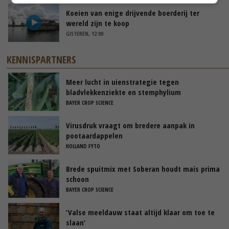
Koeien van enige drijvende boerderij ter
wereld zijn te koop
GISTEREN, 12:00
KENNISPARTNERS
Meer lucht in uienstrategie tegen
bladvlekkenziekte en stemphylium
BAYER CROP SCIENCE
Virusdruk vraagt om bredere aanpak in
pootaardappelen
HOLLAND FYTO
Brede spuitmix met Soberan houdt mais prima
schoon
BAYER CROP SCIENCE
‘Valse meeldauw staat altijd klaar om toe te
slaan’