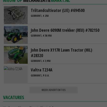
NIEUW OP
MECHANISATIE
MARKT.NL
Triltandcultivator (LIE) #694500
GEBRUIKT, € 250
John Deere 6090M trekker (REU) #782150
GEBRUIKT, € 58.950
John Deere X117R Lawn Tractor (HIL)
#28320
GEBRUIKT, € 3.950
Valtra T234A
GEBRUIKT, P.O.A.
MEER ADVERTENTIES
VACATURES