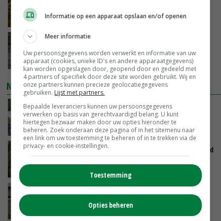
neemt verder toe
Informatie op een apparaat opslaan en/of openen
VANDAAG, 14:01
Meer informatie
Eierprijzen lijken dieptepunt achter zich te
laten
Uw persoonsgegevens worden verwerkt en informatie van uw
apparaat (cookies, unieke ID's en andere apparaatgegevens)
VANDAAG, 13:27
kan worden opgeslagen door, geopend door en gedeeld met
4 partners of specifiek door deze site worden gebruikt. Wij en
NIEUWSTE VIDEO'S
onze partners kunnen precieze geolocatiegegevens
gebruiken.
Lijst met partners.
Bepaalde leveranciers kunnen uw persoonsgegevens
Oekraïne-vlogger Kees Huizinga: ‘Bezoek van
verwerken op basis van gerechtvaardigd belang. U kunt
de ambassade mag zelf groente plukken’
hiertegen bezwaar maken door uw opties hieronder te
VANDAAG, 12:00
beheren. Zoek onderaan deze pagina of in het sitemenu naar
een link om uw toestemming te beheren of in te trekken via de
privacy- en cookie-instellingen.
Limburgse mais van Frijns doet het verrassend
goed
VANDAAG, 10:00
Toestemming
Droogte veroorzaakt steeds meer problemen:
‘Bassin afgelopen week al leeg’
Opties beheren
GISTEREN, 14:06