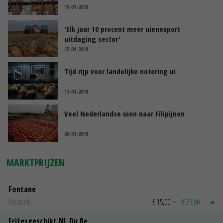
19-01-2018
'Elk jaar 10 procent meer uienexport
uitdaging sector'
15-01-2018
Tijd rijp voor landelijke notering ui
11-01-2018
Veel Nederlandse uien naar Filipijnen
09-01-2018
MARKTPRIJZEN
Fontane
PotatoNL
€ 15,00
~
€ 23,00
Fritesgeschikt NL Du Be