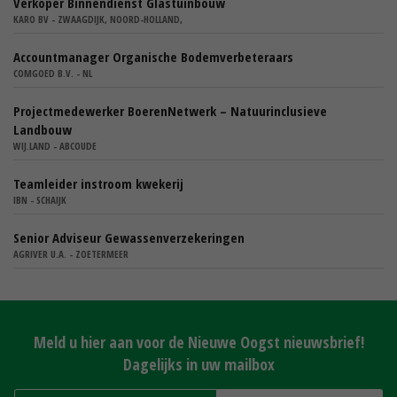
Verkoper Binnendienst Glastuinbouw
KARO BV - ZWAAGDIJK, NOORD-HOLLAND,
Accountmanager Organische Bodemverbeteraars
COMGOED B.V. - NL
Projectmedewerker BoerenNetwerk – Natuurinclusieve
Landbouw
WIJ.LAND - ABCOUDE
Teamleider instroom kwekerij
IBN - SCHAIJK
Senior Adviseur Gewassenverzekeringen
AGRIVER U.A. - ZOETERMEER
Meld u hier aan voor de Nieuwe Oogst nieuwsbrief!
Dagelijks in uw mailbox