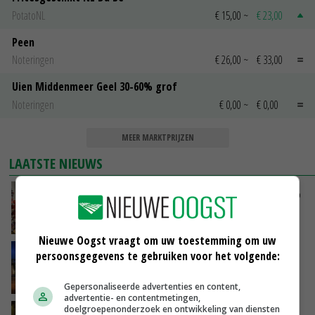
PotatoNL
€ 15,00
~
€ 23,00
Peen
Noteringen
€ 26,00
~
€ 33,00
Uien Middenmeer Geel 30-60% grof
Noteringen
€ 0,00
~
€ 0,00
MEER MARKTPRIJZEN
LAATSTE NIEUWS
Oorlogen en El Niño stuwen voedselprijzen op
VANDAAG, 15:04
Nieuwe Oogst vraagt om uw toestemming om uw
Nettowinst Royal A-ware onder druk ondanks
persoonsgegevens te gebruiken voor het volgende:
hogere omzet
VANDAAG, 14:35
Gepersonaliseerde advertenties en content,
advertentie- en contentmetingen,
doelgroepenonderzoek en ontwikkeling van diensten
Aandeel China in wereldwijde fritesexport