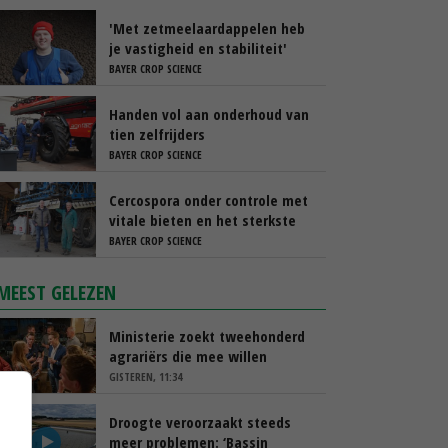
'Met zetmeelaardappelen heb
je vastigheid en stabiliteit'
BAYER CROP SCIENCE
Handen vol aan onderhoud van
tien zelfrijders
BAYER CROP SCIENCE
Cercospora onder controle met
vitale bieten en het sterkste
spuitschema
BAYER CROP SCIENCE
MEEST GELEZEN
Ministerie zoekt tweehonderd
agrariërs die mee willen
denken
GISTEREN, 11:34
Droogte veroorzaakt steeds
meer problemen: ‘Bassin