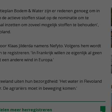
ctieplan Bodem & Water zijn er redenen genoeg om in
n de actieve stoffen staat op de nominatie om te
l inzetten om zoveel mogelijk stoffen te behouden',
oland.
oor Klaas Jilderda namens Nefyto. Volgens hem wordt
te registreren. 'In Frankrijk willen ze eigenlijk al geen
t een andere wind in Europa.'
eland uiten hun bezorgdheid: 'Het water in Flevoland
er. De agrariërs moet in beweging komen.'
ddelen meer herregistreren