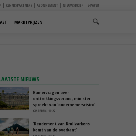
P
KENNISPARTNERS
ABONNEMENT
NIEUWSBRIEF
E-PAPER
AST
MARKTPRIJZEN
LAATSTE NIEUWS
Kamervragen over
onttrekkingsverbod, minister
spreekt van ‘ondernemersrisico’
GISTEREN, 16:27
‘Rendement van Krullvarkens
komt van de overkant’
GISTEREN, 15:30