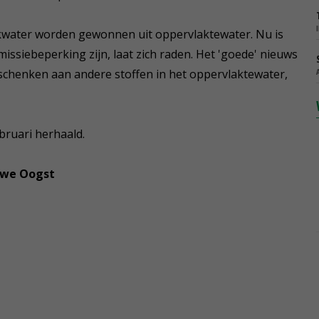
nkwater worden gewonnen uit oppervlaktewater. Nu is
issiebeperking zijn, laat zich raden. Het 'goede' nieuws
chenken aan andere stoffen in het oppervlaktewater,
bruari herhaald.
we Oogst