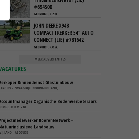
#694500
GEBRUIKT, € 250
JOHN DEERE X948
COMPACTTREKKER 54" AUTO
CONNECT (LIE) #781642
GEBRUIKT, P.O.A.
MEER ADVERTENTIES
VACATURES
Verkoper Binnendienst Glastuinbouw
KARO BV - ZWAAGDIJK, NOORD-HOLLAND,
Accountmanager Organische Bodemverbeteraars
COMGOED B.V. - NL
Projectmedewerker BoerenNetwerk –
Natuurinclusieve Landbouw
WIJ.LAND - ABCOUDE