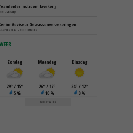
Teamleider instroom kwekerij
IBN - SCHAIJK
Senior Adviseur Gewassenverzekeringen
AGRIVER U.A. - ZOETERMEER
WEER
Zondag
Maandag
Dinsdag
29
°
/ 15
°
26
°
/ 17
°
24
°
/ 12
°
5 %
10 %
0 %
MEER WEER