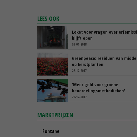
LEES OOK
Loket voor vragen over erfemiss
blijft open
03-01-2018
Greenpeace: residuen van midde
op kerstplanten
27-12-2017
'Meer geld voor groene
beoordelingsmethodieken'
22-12-2017
MARKTPRIJZEN
Fontane