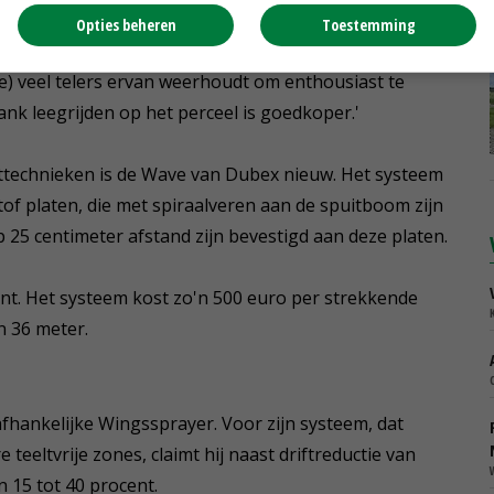
sing voor het verwerken van restvloeistoffen en
Opties beheren
Toestemming
js (ongeveer 5.400 euro voor de Heliosec en ruim 7.000
e) veel telers ervan weerhoudt om enthousiast te
nk leegrijden op het perceel is goedkoper.'
ittechnieken is de Wave van Dubex nieuw. Het systeem
stof platen, die met spiraalveren aan de spuitboom zijn
 25 centimeter afstand zijn bevestigd aan deze platen.
ent. Het systeem kost zo'n 500 euro per strekkende
n 36 meter.
fhankelijke Wingssprayer. Voor zijn systeem, dat
teeltvrije zones, claimt hij naast driftreductie van
 15 tot 40 procent.