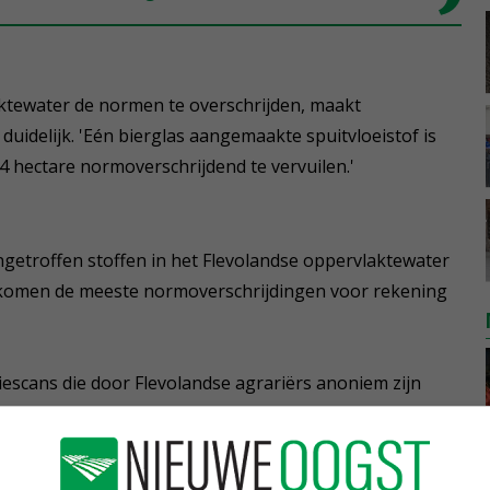
laktewater de normen te overschrijden, maakt
uidelijk. 'Eén bierglas aangemaakte spuitvloeistof is
 hectare normoverschrijdend te vervuilen.'
etroffen stoffen in het Flevolandse oppervlaktewater
 komen de meeste normoverschrijdingen voor rekening
escans die door Flevolandse agrariërs anoniem zijn
procent van de deelnemers zijn veldspuit vult en reinigt
kkige afspoeling naar de sloot.