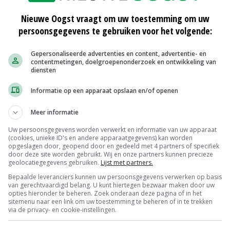
k gebeurt. 'Maar er zijn al metingen geweest nabij was-
Nieuwe Oogst vraagt om uw toestemming om uw
t een factor 2000 overschreed', weet Bouma.
persoonsgegevens te gebruiken voor het volgende:
Gepersonaliseerde advertenties en content, advertentie- en
contentmetingen, doelgroepenonderzoek en ontwikkeling van
zien dat vrijwel niemand de externe reiniging van de
diensten
liefst ziet: op het veld en op een flinke afstand van de
Informatie op een apparaat opslaan en/of openen
escans blijkt dat de inwendige reiniging van de veldspuit
 procent verspuit de verdunde spuitvloeistof over het
Meer informatie
Uw persoonsgegevens worden verwerkt en informatie van uw apparaat
(cookies, unieke ID's en andere apparaatgegevens) kan worden
opgeslagen door, geopend door en gedeeld met 4 partners of specifiek
stratiemiddag van het Actieplan Bodem & Water voor
door deze site worden gebruikt. Wij en onze partners kunnen precieze
geolocatiegegevens gebruiken.
Lijst met partners.
langs demonstraties geleid waarmee emissies worden
Bepaalde leveranciers kunnen uw persoonsgegevens verwerken op basis
ee zuiveringssystemen: de Phytobac van Beutech Agro en
van gerechtvaardigd belang. U kunt hiertegen bezwaar maken door uw
opties hieronder te beheren. Zoek onderaan deze pagina of in het
sitemenu naar een link om uw toestemming te beheren of in te trekken
via de privacy- en cookie-instellingen.