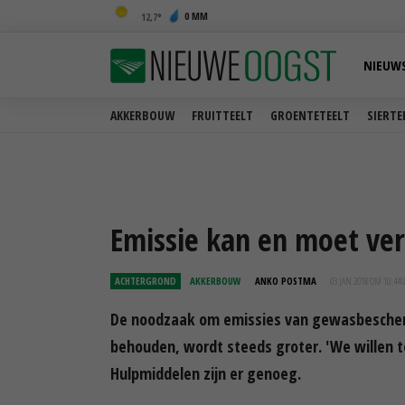
0 MM
12,7
NIEUW
AKKERBOUW
FRUITTEELT
GROENTETEELT
SIERTE
Emissie kan en moet ve
ACHTERGROND
AKKERBOUW
ANKO POSTMA
03 JAN 2018 OM 10:44
De noodzaak om emissies van gewasbescher
behouden, wordt steeds groter. 'We willen t
Hulpmiddelen zijn er genoeg.