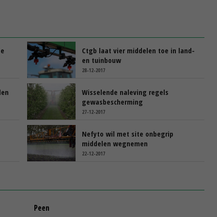
ie
Ctgb laat vier middelen toe in land-
en tuinbouw
28-12-2017
len
Wisselende naleving regels
gewasbescherming
27-12-2017
Nefyto wil met site onbegrip
middelen wegnemen
22-12-2017
Peen