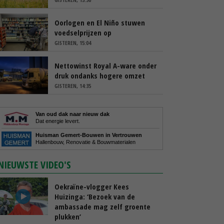
Oorlogen en El Niño stuwen
voedselprijzen op
GISTEREN, 15:04
Nettowinst Royal A-ware onder
druk ondanks hogere omzet
GISTEREN, 14:35
Van oud dak naar nieuw dak
Dat energie levert.
Huisman Gemert-Bouwen in Vertrouwen
Hallenbouw, Renovatie & Bouwmaterialen
NIEUWSTE VIDEO'S
Oekraïne-vlogger Kees
Huizinga: ‘Bezoek van de
ambassade mag zelf groente
plukken’