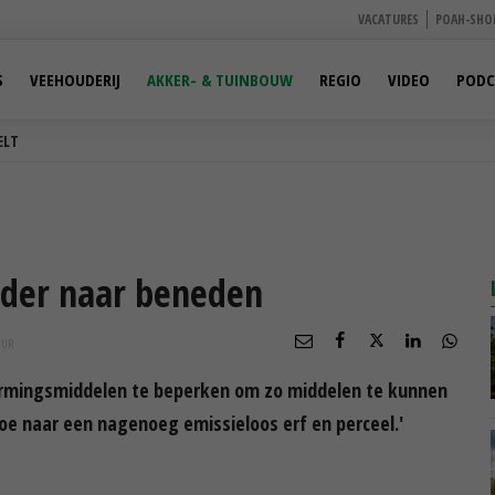
VACATURES
POAH-SHO
S
VEEHOUDERIJ
AKKER- & TUINBOUW
REGIO
VIDEO
PODC
ELT
rder naar beneden
UUR
mingsmiddelen te beperken om zo middelen te kunnen
oe naar een nagenoeg emissieloos erf en perceel.'