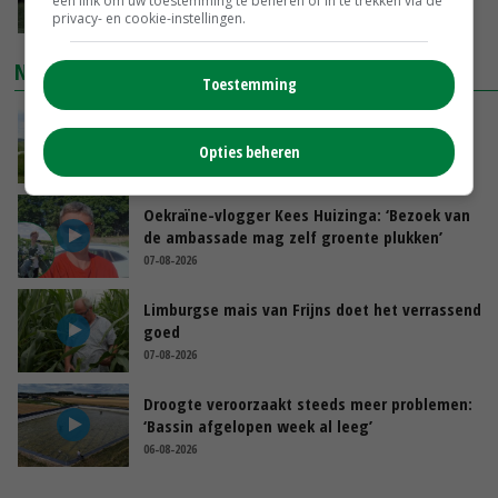
een link om uw toestemming te beheren of in te trekken via de
VANDAAG, 13:46
privacy- en cookie-instellingen.
NIEUWSTE VIDEO'S
Toestemming
POAH! John Deere 7730
Opties beheren
08-08-2026
Oekraïne-vlogger Kees Huizinga: ‘Bezoek van
de ambassade mag zelf groente plukken’
07-08-2026
Limburgse mais van Frijns doet het verrassend
goed
07-08-2026
Droogte veroorzaakt steeds meer problemen:
‘Bassin afgelopen week al leeg’
06-08-2026