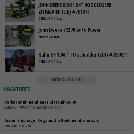
JOHN DEERE X950R 54" HOOGLOSSER
ZITMAAIER (LIE) #781075
GEBRUIKT, P.O.A.
John Deere 7R290 Auto Power
2024, € 240.000
Kuhn GF 10601 TO schudder (ZUI) #783031
GEBRUIKT, P.O.A.
MEER ADVERTENTIES
VACATURES
Verkoper Binnendienst Glastuinbouw
KARO BV - ZWAAGDIJK, NOORD-HOLLAND,
Accountmanager Organische Bodemverbeteraars
COMGOED B.V. - NL