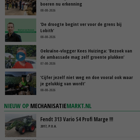
boeren nu erkenning
08-08-2026
‘De droogte begint ver voor de grens bij
Lobith’
08-08-2026
Oekraïne-vlogger Kees Huizinga: ‘Bezoek van
de ambassade mag zelf groente plukken’
07-08-2026
‘Cijfer jezelf niet weg en doe vooral ook waar
je gelukkig van wordt’
08-08-2026
NIEUW OP
MECHANISATIE
MARKT.NL
Fendt 313 Vario S4 Profi Marge !!!
2017, P.O.A.