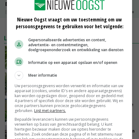
Bintje A 28/35
Bintje Info
€ 48,00
~
€ 52,00
Nieuwe Oogst vraagt om uw toestemming om uw
persoonsgegevens te gebruiken voor het volgende:
MEER MARKTPRIJZEN
LAATSTE NIEUWS
Gepersonaliseerde advertenties en content,
advertentie- en contentmetingen,
doelgroepenonderzoek en ontwikkeling van diensten
NAK verlaagt iets minder pootgoed dan vorig
jaar
Informatie op een apparaat opslaan en/of openen
VANDAAG, 14:56
Meer informatie
Schaalvergroting zet door in Nederlandse
komkommerteelt
Uw persoonsgegevens worden verwerkt en informatie van uw
VANDAAG, 14:30
apparaat (cookies, unieke ID's en andere apparaatgegevens)
kan worden opgeslagen door, geopend door en gedeeld met
4 partners of specifiek door deze site worden gebruikt. Wij en
Zeer lage Rijnaanvoer komt bovenop droogste
onze partners kunnen precieze geolocatiegegevens
juli ooit
gebruiken.
Lijst met partners.
VANDAAG, 13:55
Bepaalde leveranciers kunnen uw persoonsgegevens
verwerken op basis van gerechtvaardigd belang. U kunt
hiertegen bezwaar maken door uw opties hieronder te
Brittany Ferries stopt met veetransport tussen
beheren. Zoek onderaan deze pagina of in het sitemenu naar
Ierland en Frankrijk