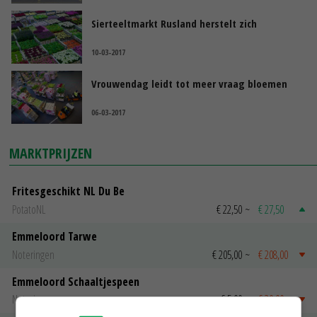
Sierteeltmarkt Rusland herstelt zich
10-03-2017
Vrouwendag leidt tot meer vraag bloemen
06-03-2017
MARKTPRIJZEN
Fritesgeschikt NL Du Be
PotatoNL
€ 22,50
~
€ 27,50
Emmeloord Tarwe
Noteringen
€ 205,00
~
€ 208,00
Emmeloord Schaaltjespeen
Noteringen
€ 5,00
~
€ 20,00