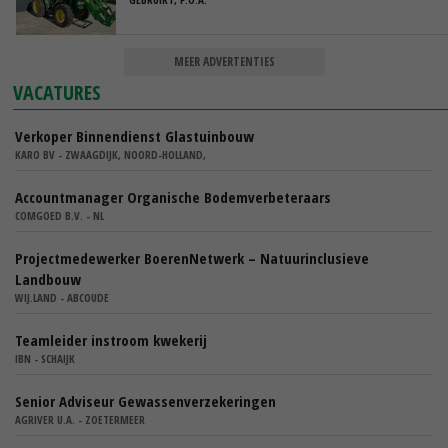
MEER ADVERTENTIES
VACATURES
Verkoper Binnendienst Glastuinbouw
KARO BV - ZWAAGDIJK, NOORD-HOLLAND,
Accountmanager Organische Bodemverbeteraars
COMGOED B.V. - NL
Projectmedewerker BoerenNetwerk – Natuurinclusieve
Landbouw
WIJ.LAND - ABCOUDE
Teamleider instroom kwekerij
IBN - SCHAIJK
Senior Adviseur Gewassenverzekeringen
AGRIVER U.A. - ZOETERMEER