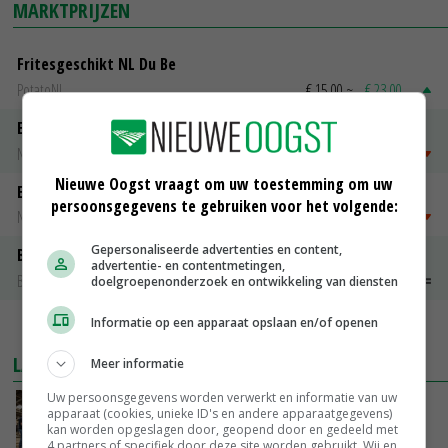
MARKTPRIJZEN
Fritesgeschikt NL Du Be
PotatoNL
€ 15,00
~
€ 23,00
Emmeloord Tarwe
Noteringen
€ 205,00
~
€ 208,00
Nieuwe Oogst vraagt om uw toestemming om uw
Emmeloord Schaaltjespeen
persoonsgegevens te gebruiken voor het volgende:
Noteringen
€ 5,00
~
€ 20,00
Gepersonaliseerde advertenties en content,
Bintje A 28/35
advertentie- en contentmetingen,
Bintje Info
€ 48,00
~
€ 52,00
doelgroepenonderzoek en ontwikkeling van diensten
Informatie op een apparaat opslaan en/of openen
MEER MARKTPRIJZEN
LAATSTE NIEUWS
Meer informatie
Uw persoonsgegevens worden verwerkt en informatie van uw
Na jarenlang meten willen Zuid-Hollandse
apparaat (cookies, unieke ID's en andere apparaatgegevens)
boeren nu erkenning
kan worden opgeslagen door, geopend door en gedeeld met
4 partners of specifiek door deze site worden gebruikt. Wij en