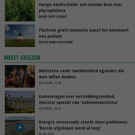
Harige nachtschade: een nieuwe bron voor
phytophthora
BAYER CROP SCIENCE
Platform geeft innovatie vanaf het boerenerf
een podium
DUTCH DAIRY PLATFORM
MEEST GELEZEN
Ministerie zoekt tweehonderd agrariërs die
mee willen denken
GISTEREN, 11:34
Kamervragen over onttrekkingsverbod,
minister spreekt van ‘ondernemersrisico’
GISTEREN, 16:27
Droogte veroorzaakt steeds meer problemen:
‘Bassin afgelopen week al leeg’
06-08-2026