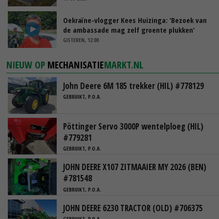
Oekraïne-vlogger Kees Huizinga: ‘Bezoek van
de ambassade mag zelf groente plukken’
GISTEREN, 12:00
NIEUW OP
MECHANISATIE
MARKT.NL
John Deere 6M 185 trekker (HIL) #778129
GEBRUIKT, P.O.A.
Pöttinger Servo 3000P wentelploeg (HIL)
#779281
GEBRUIKT, P.O.A.
JOHN DEERE X107 ZITMAAIER MY 2026 (BEN)
#781548
GEBRUIKT, P.O.A.
JOHN DEERE 6230 TRACTOR (OLD) #706375
GEBRUIKT, P.O.A.