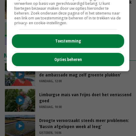
Droogte zet Britse melkveehouderij onder druk
verwerken op basis van gerechtvaardigd belang. U kunt
hiertegen bezwaar maken door uw opties hieronder te
beheren. Zoek onderaan deze pagina of in het sitemenu naar
VANDAAG, 11:04
een link om uw toestemming te beheren of in te trekken via de
privacy- en cookie-instellingen.
‘Ga uit van eigen kracht en versterk elkaar’
VANDAAG, 11:01
Toestemming
NIEUWSTE VIDEO'S
Opties beheren
Oekraïne-vlogger Kees Huizinga: ‘Bezoek van
de ambassade mag zelf groente plukken’
VANDAAG, 12:00
Limburgse mais van Frijns doet het verrassend
goed
VANDAAG, 10:00
Droogte veroorzaakt steeds meer problemen:
‘Bassin afgelopen week al leeg’
GISTEREN, 14:06