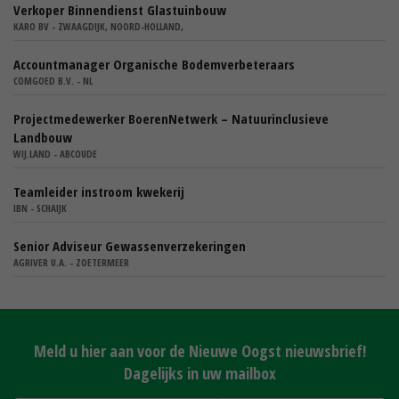
Verkoper Binnendienst Glastuinbouw
KARO BV - ZWAAGDIJK, NOORD-HOLLAND,
Accountmanager Organische Bodemverbeteraars
COMGOED B.V. - NL
Projectmedewerker BoerenNetwerk – Natuurinclusieve
Landbouw
WIJ.LAND - ABCOUDE
Teamleider instroom kwekerij
IBN - SCHAIJK
Senior Adviseur Gewassenverzekeringen
AGRIVER U.A. - ZOETERMEER
Meld u hier aan voor de Nieuwe Oogst nieuwsbrief!
Dagelijks in uw mailbox