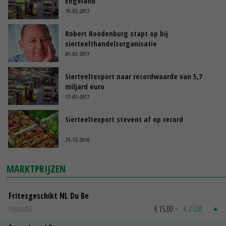
Engeland
15-02-2017
Robert Roodenburg stapt op bij
sierteelthandelsorganisatie
07-02-2017
Sierteeltexport naar recordwaarde van 5,7
miljard euro
17-01-2017
Sierteeltexport stevent af op record
23-12-2016
MARKTPRIJZEN
Fritesgeschikt NL Du Be
PotatoNL
€ 15,00
~
€ 23,00