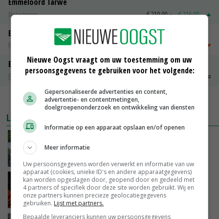
Emmeloord Tarwe
Noteringen
€ 210,00
~
€ 216,00
Emmeloord Schaaltjespeen
Noteringen
€ 5,00
~
€ 20,00
Nieuwe Oogst vraagt om uw toestemming om uw
Bintje A 28/35
persoonsgegevens te gebruiken voor het volgende:
Bintje Info
€ 48,00
~
€ 52,00
Gepersonaliseerde advertenties en content,
MEER MARKTPRIJZEN
advertentie- en contentmetingen,
doelgroepenonderzoek en ontwikkeling van diensten
LAATSTE NIEUWS
Informatie op een apparaat opslaan en/of openen
Oekraïne-vlogger Kees Huizinga: ‘Bezoek van
Meer informatie
de ambassade mag zelf groente plukken’
VANDAAG, 12:00
Uw persoonsgegevens worden verwerkt en informatie van uw
apparaat (cookies, unieke ID's en andere apparaatgegevens)
Ministerie zoekt tweehonderd agrariërs die
kan worden opgeslagen door, geopend door en gedeeld met
4 partners of specifiek door deze site worden gebruikt. Wij en
mee willen denken
onze partners kunnen precieze geolocatiegegevens
VANDAAG, 11:34
gebruiken.
Lijst met partners.
Bepaalde leveranciers kunnen uw persoonsgegevens