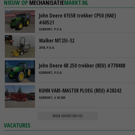
NIEUW OP
MECHANISATIE
MARKT.NL
John Deere 6155R trekker CP50 (HAE)
#60521
GEBRUIKT, P.O.A.
Walker MT25I-32
2018, P.O.A.
John Deere 6R 250 trekker (REU) #778488
GEBRUIKT, P.O.A.
KUHN VARI-MASTER PLOEG (REU) #28242
GEBRUIKT, € 42.500
MEER ADVERTENTIES
VACATURES